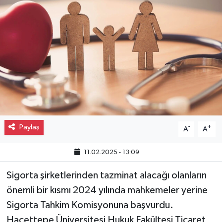
Gayrimenkul
Spor
Eğitim
Paylaş
-
+
A
A
11.02.2025 - 13:09
Sigorta şirketlerinden tazminat alacağı olanların
önemli bir kısmı 2024 yılında mahkemeler yerine
Sigorta Tahkim Komisyonuna başvurdu.
Hacettepe Üniversitesi Hukuk Fakültesi Ticaret