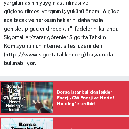
yargılamasının yaygınlaştırılması ve
güçlendirilmesi yargının iş yükünü önemli ölçüde
azaltacak ve herkesin haklarını daha fazla
genişletip güçlendirecektir" ifadelerini kullandı.
Sigortalılar/zarar görenler Sigorta Tahkim
Komisyonu'nun internet sitesi üzerinden
(http://www.sigortatahkim.org) başvuruda
bulunabiliyor.
Borsa İstanbul'dan Işıklar
Enerji, CW Enerji ve Hedef
Holding'e tedbir!