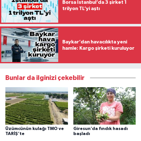
Borsa İstanbul’da 3 şirket 1
trilyon TL’yi aştı
Baykar’dan havacılıkta yeni
hamle: Kargo şirketi kuruluyor
Bunlar da ilginizi çekebilir
Üzümcünün kulağı TMO ve
Giresun’da fındık hasadı
TARİŞ’te
başladı