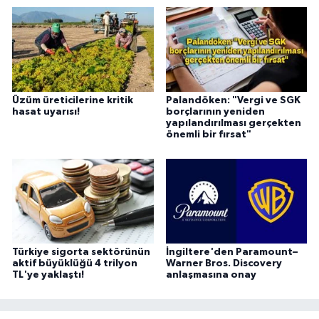
Üzüm üreticilerine kritik
Palandöken: "Vergi ve SGK
hasat uyarısı!
borçlarının yeniden
yapılandırılması gerçekten
önemli bir fırsat"
Türkiye sigorta sektörünün
İngiltere'den Paramount–
aktif büyüklüğü 4 trilyon
Warner Bros. Discovery
TL'ye yaklaştı!
anlaşmasına onay