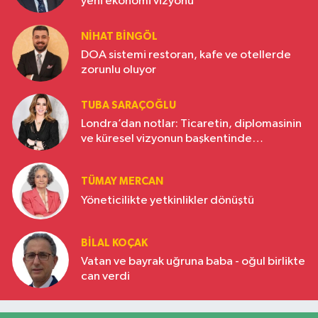
yeni ekonomi vizyonu
NIHAT BINGÖL
DOA sistemi restoran, kafe ve otellerde
zorunlu oluyor
TUBA SARAÇOĞLU
Londra’dan notlar: Ticaretin, diplomasinin
ve küresel vizyonun başkentinde
Türkiye’nin yükselen gücü
TÜMAY MERCAN
Yöneticilikte yetkinlikler dönüştü
BILAL KOÇAK
Vatan ve bayrak uğruna baba - oğul birlikte
can verdi