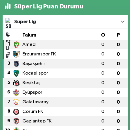
Süper Lig Puan Durumu
Süper Lig
#
Takım
O
P
1
Amed
0
0
2
Erzurumspor FK
0
0
3
Başakşehir
0
0
4
Kocaelispor
0
0
5
Beşiktaş
0
0
6
Eyüpspor
0
0
7
Galatasaray
0
0
8
Çorum FK
0
0
9
Gaziantep FK
0
0