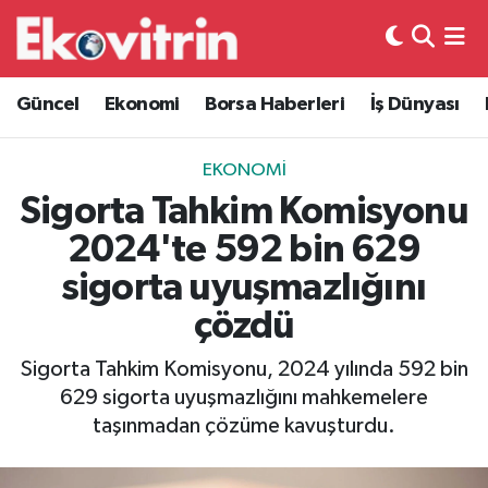
Güncel
Hava Durumu
Güncel
Ekonomi
Borsa Haberleri
İş Dünyası
Ekonomi
Trafik Durumu
EKONOMI
Borsa Haberleri
Süper Lig Puan Durumu ve Fikstür
Sigorta Tahkim Komisyonu
2024'te 592 bin 629
İş Dünyası
Tüm Manşetler
sigorta uyuşmazlığını
Lojistik
Son Dakika Haberleri
çözdü
Otovitrin
Haber Arşivi
Sigorta Tahkim Komisyonu, 2024 yılında 592 bin
629 sigorta uyuşmazlığını mahkemelere
Asayiş
taşınmadan çözüme kavuşturdu.
Magazin