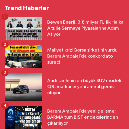
Trend Haberler
1
Bewen Enerji, 3,8 milyar TL'lik Halka
Arz ile Sermaye Piyasalarına Adım
Atıyor
2
Maliyet krizi Borsa şirketini vurdu:
Barem Ambalaj’da konkordato
süreci
3
Audi tarihinin en büyük SUV modeli
Q9, markanın yeni amiral gemisi
oluyor
4
Barem Ambalaj’da yeni gelişme:
BARMA tüm BIST endekslerinden
çıkarılıyor