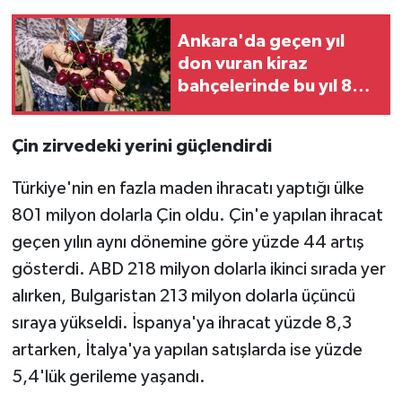
Ankara'da geçen yıl
don vuran kiraz
bahçelerinde bu yıl 80
tonluk rekolte
bekleniyor
Çin zirvedeki yerini güçlendirdi
Türkiye'nin en fazla maden ihracatı yaptığı ülke
801 milyon dolarla Çin oldu. Çin'e yapılan ihracat
geçen yılın aynı dönemine göre yüzde 44 artış
gösterdi. ABD 218 milyon dolarla ikinci sırada yer
alırken, Bulgaristan 213 milyon dolarla üçüncü
sıraya yükseldi. İspanya'ya ihracat yüzde 8,3
artarken, İtalya'ya yapılan satışlarda ise yüzde
5,4'lük gerileme yaşandı.