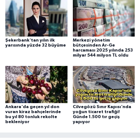
Şekerbank'tan yılın ilk
Merkezi yönetim
yarısında yüzde 32 büyüme
bütçesinden Ar-Ge
harcaması 2025 yılında 253
milyar 544 milyon TL oldu
Ankara'da geçen yıl don
Cilvegözü Sınır Kapısı'nda
vuran kiraz bahçelerinde
yoğun ticaret trafiği!
bu yıl 80 tonluk rekolte
Günde 1.500 tır geçiş
bekleniyor
yapıyor