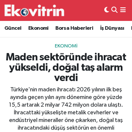
Güncel
Hava Durumu
Güncel
Ekonomi
Borsa Haberleri
İş Dünyası
Ekonomi
Trafik Durumu
EKONOMI
Borsa Haberleri
Süper Lig Puan Durumu ve Fikstür
Maden sektöründe ihracat
yükseldi, doğal taş alarm
İş Dünyası
Tüm Manşetler
verdi
Lojistik
Son Dakika Haberleri
Türkiye'nin maden ihracatı 2026 yılının ilk beş
ayında geçen yılın aynı dönemine göre yüzde
Otovitrin
Haber Arşivi
15,5 artarak 2 milyar 742 milyon dolara ulaştı.
İhracattaki yükselişte metalik cevherler ve
Asayiş
endüstriyel mineraller öne çıkarken, doğal taş
ihracatındaki düşüş sektörün en önemli
Magazin