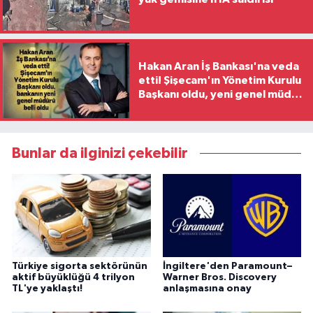
Hakan Aran İş Bankası'na veda
etti! Şişecam'ın Yönetim Kurulu
Başkanı oldu, yeni genel müdür
belli oldu
Bunlar da ilginizi çekebilir
Türkiye sigorta sektörünün
İngiltere'den Paramount–
aktif büyüklüğü 4 trilyon
Warner Bros. Discovery
TL'ye yaklaştı!
anlaşmasına onay