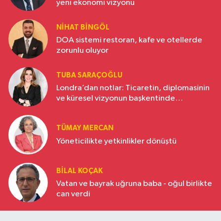
yeni ekonomi vizyonu
NIHAT BINGÖL
DOA sistemi restoran, kafe ve otellerde
zorunlu oluyor
TUBA SARAÇOĞLU
Londra’dan notlar: Ticaretin, diplomasinin
ve küresel vizyonun başkentinde
Türkiye’nin yükselen gücü
TÜMAY MERCAN
Yöneticilikte yetkinlikler dönüştü
BILAL KOÇAK
Vatan ve bayrak uğruna baba - oğul birlikte
can verdi