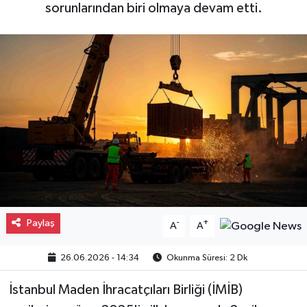
sorunlarından biri olmaya devam etti.
Gayrimenkul
Spor
Eğitim
Paylaş
-
+
A
A
26.06.2026 - 14:34
Okunma Süresi: 2 Dk
İstanbul Maden İhracatçıları Birliği (İMİB)