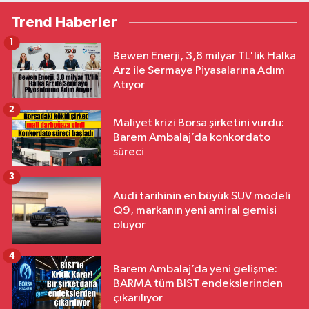
Trend Haberler
1
Bewen Enerji, 3,8 milyar TL'lik Halka
Arz ile Sermaye Piyasalarına Adım
Atıyor
2
Maliyet krizi Borsa şirketini vurdu:
Barem Ambalaj’da konkordato
süreci
3
Audi tarihinin en büyük SUV modeli
Q9, markanın yeni amiral gemisi
oluyor
4
Barem Ambalaj’da yeni gelişme:
BARMA tüm BIST endekslerinden
çıkarılıyor