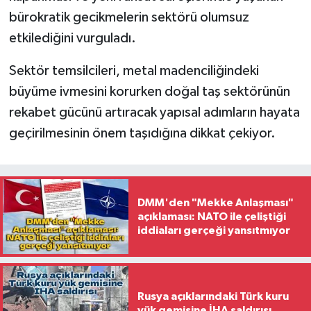
bürokratik gecikmelerin sektörü olumsuz
etkilediğini vurguladı.
Sektör temsilcileri, metal madenciliğindeki
büyüme ivmesini korurken doğal taş sektörünün
rekabet gücünü artıracak yapısal adımların hayata
geçirilmesinin önem taşıdığına dikkat çekiyor.
DMM'den "Mekke Anlaşması"
açıklaması: NATO ile çeliştiği
iddiaları gerçeği yansıtmıyor
Rusya açıklarındaki Türk kuru
yük gemisine İHA saldırısı