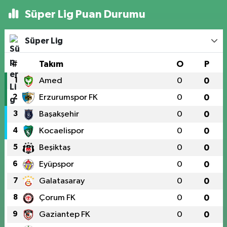
Süper Lig Puan Durumu
Süper Lig
#
Takım
O
P
1
Amed
0
0
2
Erzurumspor FK
0
0
3
Başakşehir
0
0
4
Kocaelispor
0
0
5
Beşiktaş
0
0
6
Eyüpspor
0
0
7
Galatasaray
0
0
8
Çorum FK
0
0
9
Gaziantep FK
0
0