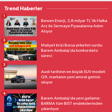
Trend Haberler
1
Bewen Enerji, 3,8 milyar TL'lik Halka
Arz ile Sermaye Piyasalarına Adım
Atıyor
2
Maliyet krizi Borsa şirketini vurdu:
Barem Ambalaj’da konkordato
süreci
3
Audi tarihinin en büyük SUV modeli
Q9, markanın yeni amiral gemisi
oluyor
4
Barem Ambalaj’da yeni gelişme:
BARMA tüm BIST endekslerinden
çıkarılıyor