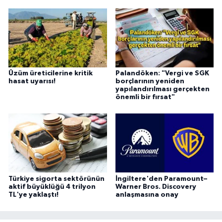
Üzüm üreticilerine kritik
Palandöken: "Vergi ve SGK
hasat uyarısı!
borçlarının yeniden
yapılandırılması gerçekten
önemli bir fırsat"
Türkiye sigorta sektörünün
İngiltere'den Paramount–
aktif büyüklüğü 4 trilyon
Warner Bros. Discovery
TL'ye yaklaştı!
anlaşmasına onay