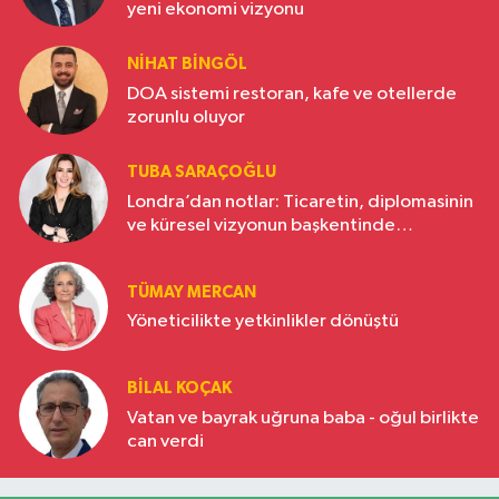
yeni ekonomi vizyonu
NIHAT BINGÖL
DOA sistemi restoran, kafe ve otellerde
zorunlu oluyor
TUBA SARAÇOĞLU
Londra’dan notlar: Ticaretin, diplomasinin
ve küresel vizyonun başkentinde
Türkiye’nin yükselen gücü
TÜMAY MERCAN
Yöneticilikte yetkinlikler dönüştü
BILAL KOÇAK
Vatan ve bayrak uğruna baba - oğul birlikte
can verdi