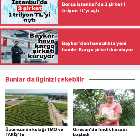
Borsa İstanbul’da 3 şirket 1
trilyon TL’yi aştı
Baykar’dan havacılıkta yeni
hamle: Kargo şirketi kuruluyor
Bunlar da ilginizi çekebilir
Üzümcünün kulağı TMO ve
Giresun’da fındık hasadı
TARİŞ’te
başladı