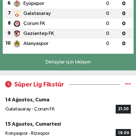
6
Eyüpspor
0
0
7
Galatasaray
0
0
8
Çorum FK
0
0
9
Gaziantep FK
0
0
10
Alanyaspor
0
0
Detaylar için tıklayın
Süper Lig Fikstür
14 Ağustos, Cuma
Galatasaray - Çorum FK
21:30
15 Ağustos, Cumartesi
Konyaspor - Rizespor
19:00