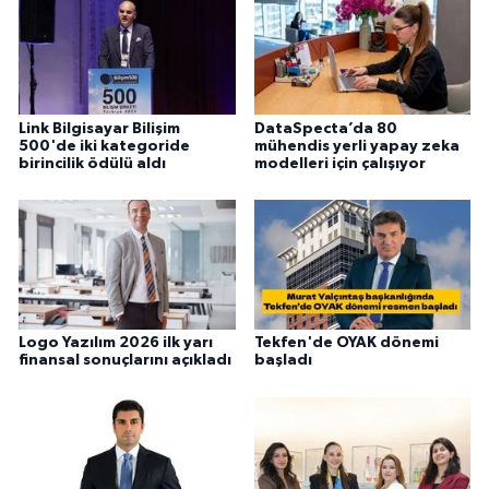
Link Bilgisayar Bilişim
DataSpecta’da 80
500'de iki kategoride
mühendis yerli yapay zeka
birincilik ödülü aldı
modelleri için çalışıyor
Logo Yazılım 2026 ilk yarı
Tekfen'de OYAK dönemi
finansal sonuçlarını açıkladı
başladı