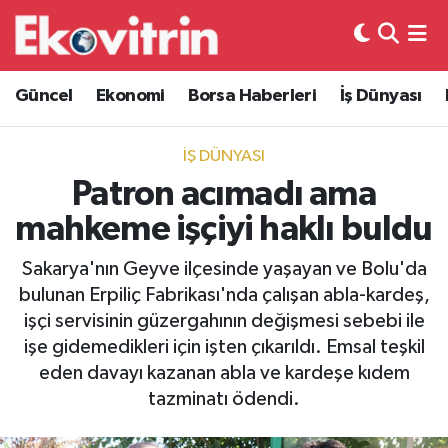
Güncel
Hava Durumu
Güncel
Ekonomi
Borsa Haberleri
İş Dünyası
Ekonomi
Trafik Durumu
İŞ DÜNYASI
Borsa Haberleri
Süper Lig Puan Durumu ve Fikstür
Patron acımadı ama
mahkeme işçiyi haklı buldu
İş Dünyası
Tüm Manşetler
Sakarya'nın Geyve ilçesinde yaşayan ve Bolu'da
Lojistik
Son Dakika Haberleri
bulunan Erpiliç Fabrikası'nda çalışan abla-kardeş,
işçi servisinin güzergahının değişmesi sebebi ile
Otovitrin
Haber Arşivi
işe gidemedikleri için işten çıkarıldı. Emsal teşkil
eden davayı kazanan abla ve kardeşe kıdem
Asayiş
tazminatı ödendi.
Magazin