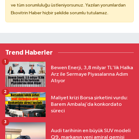
ve tüm sorumluluğu üstleniyorsunuz. Yazılan yorumlardan
Ekovitrin Haber hiçbir şekilde sorumlu tutulamaz.
Trend Haberler
1
Bewen Enerji, 3,8 milyar TL'lik Halka
Arz ile Sermaye Piyasalarına Adım
Atıyor
2
Maliyet krizi Borsa şirketini vurdu:
Barem Ambalaj’da konkordato
süreci
3
Audi tarihinin en büyük SUV modeli
Q9, markanın yeni amiral gemisi