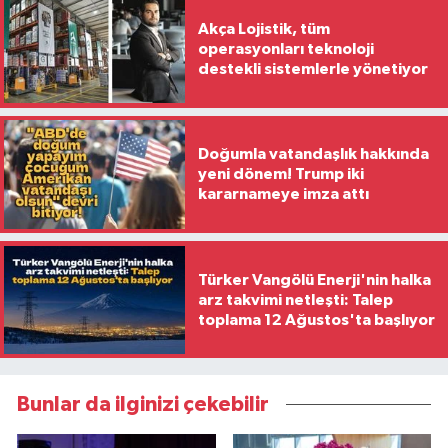
Akça Lojistik, tüm
operasyonları teknoloji
destekli sistemlerle yönetiyor
Doğumla vatandaşlık hakkında
yeni dönem! Trump iki
kararnameye imza attı
Türker Vangölü Enerji'nin halka
arz takvimi netleşti: Talep
toplama 12 Ağustos'ta başlıyor
Bunlar da ilginizi çekebilir