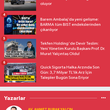
oluyor
4
Barem Ambalaj’da yeni gelişme:
BARMA tüm BIST endekslerinden
çıkarılıyor
5
Tekfen Holding'de Devir Teslim:
Yeni Yönetim Kurulu Başkanı Prof. Dr.
Murat Yalçıntaş Oldu!
6
Quick Sigorta Halka Arzında Son
Gün: 3,7 Milyar TL’lik Arz İçin
Talepler Bugün Sona Eriyor
Yazarlar
AV. AHMET BURAK YALÇIN