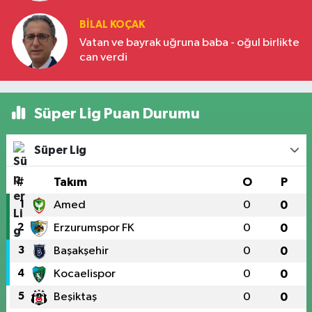
BILAL KOÇAK
Vatan ve bayrak uğruna baba - oğul birlikte
can verdi
Süper Lig Puan Durumu
Süper Lig
#
Takım
O
P
1
Amed
0
0
2
Erzurumspor FK
0
0
3
Başakşehir
0
0
4
Kocaelispor
0
0
5
Beşiktaş
0
0