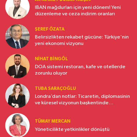
IBAN mağdurları için yeni dönem! Yeni
düzenleme ve ceza indirim oranları
ŞEREF ÖZATA
Belirsizlikten rekabet gücüne: Türkiye'nin
yeni ekonomi vizyonu
NIHAT BINGÖL
DOA sistemi restoran, kafe ve otellerde
zorunlu oluyor
TUBA SARAÇOĞLU
Londra’dan notlar: Ticaretin, diplomasinin
ve küresel vizyonun başkentinde
Türkiye’nin yükselen gücü
TÜMAY MERCAN
Yöneticilikte yetkinlikler dönüştü