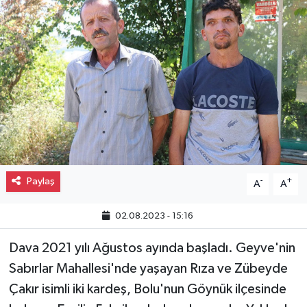
Gayrimenkul
Spor
Eğitim
Paylaş
-
+
A
A
02.08.2023 - 15:16
Dava 2021 yılı Ağustos ayında başladı. Geyve'nin
Sabırlar Mahallesi'nde yaşayan Rıza ve Zübeyde
Çakır isimli iki kardeş, Bolu'nun Göynük ilçesinde