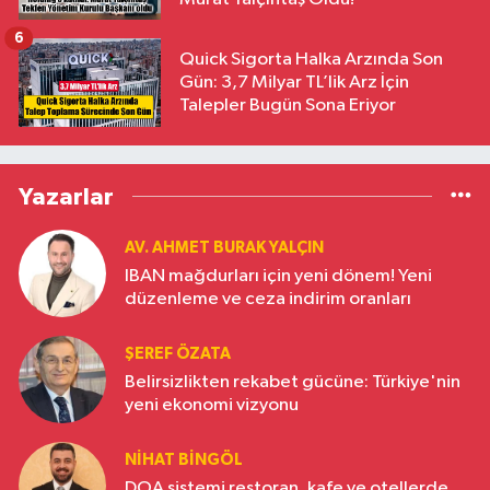
6
Quick Sigorta Halka Arzında Son
Gün: 3,7 Milyar TL’lik Arz İçin
Talepler Bugün Sona Eriyor
Yazarlar
AV. AHMET BURAK YALÇIN
IBAN mağdurları için yeni dönem! Yeni
düzenleme ve ceza indirim oranları
ŞEREF ÖZATA
Belirsizlikten rekabet gücüne: Türkiye'nin
yeni ekonomi vizyonu
NIHAT BINGÖL
DOA sistemi restoran, kafe ve otellerde