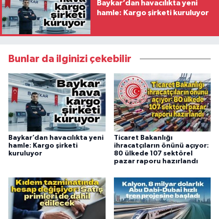
Baykar’dan havacılıkta yeni
hamle: Kargo şirketi kuruluyor
Bunlar da ilginizi çekebilir
Baykar’dan havacılıkta yeni
Ticaret Bakanlığı
hamle: Kargo şirketi
ihracatçıların önünü açıyor:
kuruluyor
80 ülkede 107 sektörel
pazar raporu hazırlandı