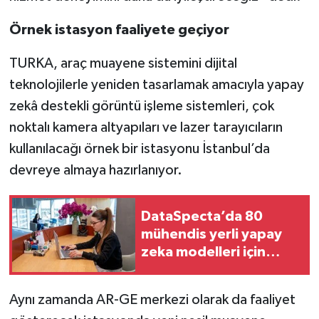
Örnek istasyon faaliyete geçiyor
TURKA, araç muayene sistemini dijital
teknolojilerle yeniden tasarlamak amacıyla yapay
zekâ destekli görüntü işleme sistemleri, çok
noktalı kamera altyapıları ve lazer tarayıcıların
kullanılacağı örnek bir istasyonu İstanbul’da
devreye almaya hazırlanıyor.
DataSpecta’da 80
mühendis yerli yapay
zeka modelleri için
çalışıyor
Aynı zamanda AR-GE merkezi olarak da faaliyet