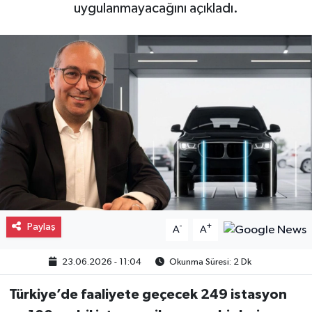
uygulanmayacağını açıkladı.
Gayrimenkul
Spor
Eğitim
Paylaş
-
+
A
A
23.06.2026 - 11:04
Okunma Süresi: 2 Dk
Türkiye’de faaliyete geçecek 249 istasyon