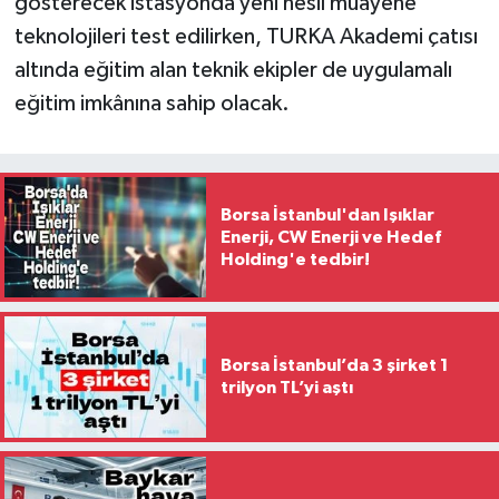
gösterecek istasyonda yeni nesil muayene
teknolojileri test edilirken, TURKA Akademi çatısı
altında eğitim alan teknik ekipler de uygulamalı
eğitim imkânına sahip olacak.
Borsa İstanbul'dan Işıklar
Enerji, CW Enerji ve Hedef
Holding'e tedbir!
Borsa İstanbul’da 3 şirket 1
trilyon TL’yi aştı