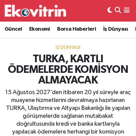
Güncel
Hava Durumu
Güncel
Ekonomi
Borsa Haberleri
İş Dünyası
Ekonomi
Trafik Durumu
İŞ DÜNYASI
Borsa Haberleri
Süper Lig Puan Durumu ve Fikstür
TURKA, KARTLI
ÖDEMELERDE KOMİSYON
İş Dünyası
Tüm Manşetler
ALMAYACAK
Lojistik
Son Dakika Haberleri
15 Ağustos 2027’den itibaren 20 yıl süreyle araç
muayene hizmetlerini devralmaya hazırlanan
Otovitrin
Haber Arşivi
TURKA, Ulaştırma ve Altyapı Bakanlığı ile yapılan
görüşmelerde sağlanan mutabakat
Asayiş
doğrultusunda kredi ve banka kartlarıyla
yapılacak ödemelere herhangi bir komisyon
Magazin