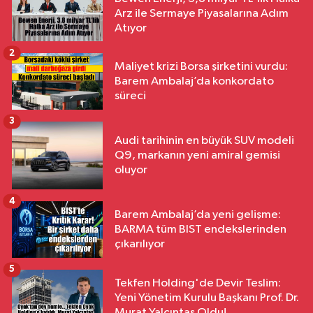
Arz ile Sermaye Piyasalarına Adım
Atıyor
2
Maliyet krizi Borsa şirketini vurdu:
Barem Ambalaj’da konkordato
süreci
3
Audi tarihinin en büyük SUV modeli
Q9, markanın yeni amiral gemisi
oluyor
4
Barem Ambalaj’da yeni gelişme:
BARMA tüm BIST endekslerinden
çıkarılıyor
5
Tekfen Holding'de Devir Teslim:
Yeni Yönetim Kurulu Başkanı Prof. Dr.
Murat Yalçıntaş Oldu!