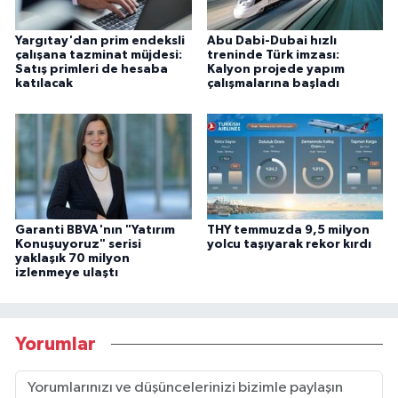
Yargıtay'dan prim endeksli
Abu Dabi-Dubai hızlı
çalışana tazminat müjdesi:
treninde Türk imzası:
Satış primleri de hesaba
Kalyon projede yapım
katılacak
çalışmalarına başladı
Garanti BBVA'nın "Yatırım
THY temmuzda 9,5 milyon
Konuşuyoruz" serisi
yolcu taşıyarak rekor kırdı
yaklaşık 70 milyon
izlenmeye ulaştı
Yorumlar