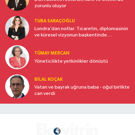
zorunlu oluyor
TUBA SARAÇOĞLU
Londra’dan notlar: Ticaretin, diplomasinin
ve küresel vizyonun başkentinde
Türkiye’nin yükselen gücü
TÜMAY MERCAN
Yöneticilikte yetkinlikler dönüştü
BILAL KOÇAK
Vatan ve bayrak uğruna baba - oğul birlikte
can verdi