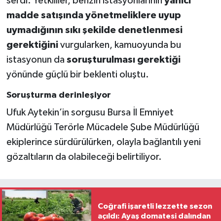
serdi. Yetkililer, benzin istasyonlarının
yanıcı
madde satışında yönetmeliklere uyup
uymadığının sıkı şekilde denetlenmesi
gerektiğini
vurgularken, kamuoyunda bu
istasyonun da
soruşturulması gerektiği
yönünde güçlü bir beklenti oluştu.
Soruşturma derinleşiyor
Ufuk Aytekin’in sorgusu Bursa İl Emniyet
Müdürlüğü Terörle Mücadele Şube Müdürlüğü
ekiplerince sürdürülürken, olayla bağlantılı yeni
gözaltıların da olabileceği belirtiliyor.
Coğrafi işaretli lezzette sezon
açıldı: Ayaş domatesi dalından