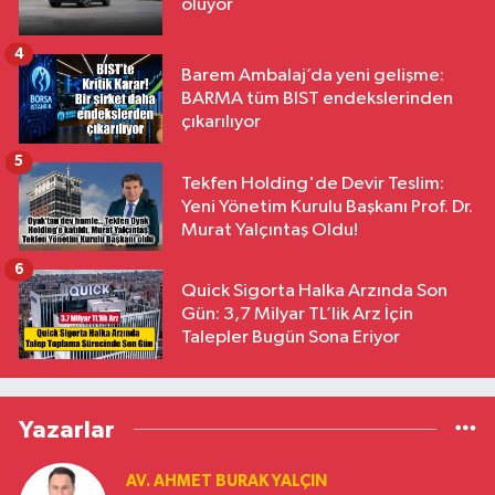
oluyor
4
Barem Ambalaj’da yeni gelişme:
BARMA tüm BIST endekslerinden
çıkarılıyor
5
Tekfen Holding'de Devir Teslim:
Yeni Yönetim Kurulu Başkanı Prof. Dr.
Murat Yalçıntaş Oldu!
6
Quick Sigorta Halka Arzında Son
Gün: 3,7 Milyar TL’lik Arz İçin
Talepler Bugün Sona Eriyor
Yazarlar
AV. AHMET BURAK YALÇIN