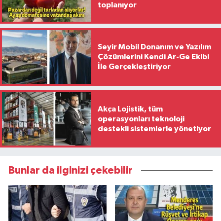
toplanıyor
Seyir Mobil Donanım ve Yazılım
Çözümlerini Kendi Ar-Ge Ekibi
İle Gerçekleştiriyor
Akça Lojistik, tüm
operasyonları teknoloji
destekli sistemlerle yönetiyor
Bunlar da ilginizi çekebilir