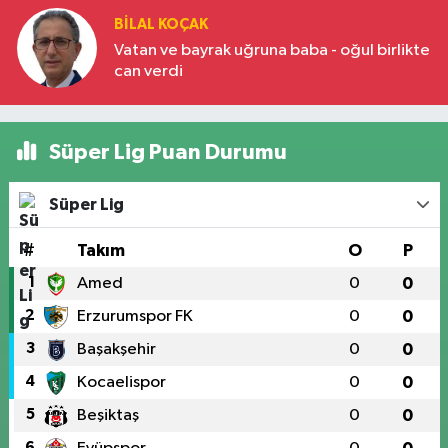
BILAL KOÇAK
Vatan ve bayrak uğruna baba - oğul birlikte
can verdi
Süper Lig Puan Durumu
Süper Lig
#
Takım
O
P
1
Amed
0
0
2
Erzurumspor FK
0
0
3
Başakşehir
0
0
4
Kocaelispor
0
0
5
Beşiktaş
0
0
6