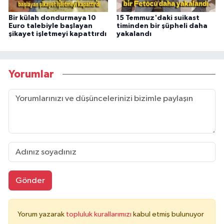
Bir külah dondurmaya 10
15 Temmuz'daki suikast
Euro talebiyle başlayan
timinden bir şüpheli daha
şikayet işletmeyi kapattırdı
yakalandı
Yorumlar
Gönder
Yorum yazarak
topluluk kurallarımızı
kabul etmiş bulunuyor