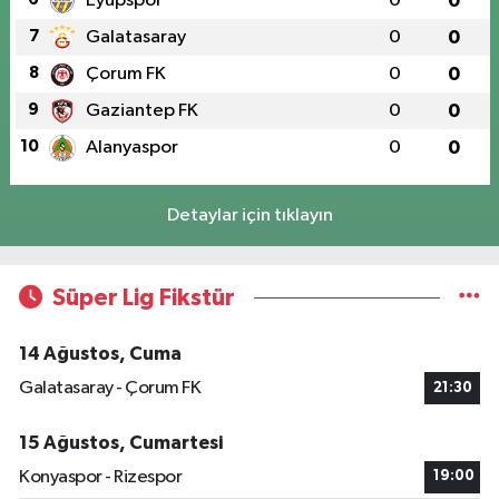
Eyüpspor
0
0
7
Galatasaray
0
0
8
Çorum FK
0
0
9
Gaziantep FK
0
0
10
Alanyaspor
0
0
Detaylar için tıklayın
Süper Lig Fikstür
14 Ağustos, Cuma
Galatasaray - Çorum FK
21:30
15 Ağustos, Cumartesi
Konyaspor - Rizespor
19:00