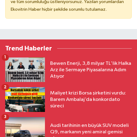
ve tüm sorumluluğu üstleniyorsunuz. Yazılan yorumlardan
Ekovitrin Haber hiçbir şekilde sorumlu tutulamaz.
Trend Haberler
1
Bewen Enerji, 3,8 milyar TL'lik Halka
Arz ile Sermaye Piyasalarına Adım
Atıyor
2
Maliyet krizi Borsa şirketini vurdu:
Barem Ambalaj’da konkordato
süreci
3
Audi tarihinin en büyük SUV modeli
Q9, markanın yeni amiral gemisi