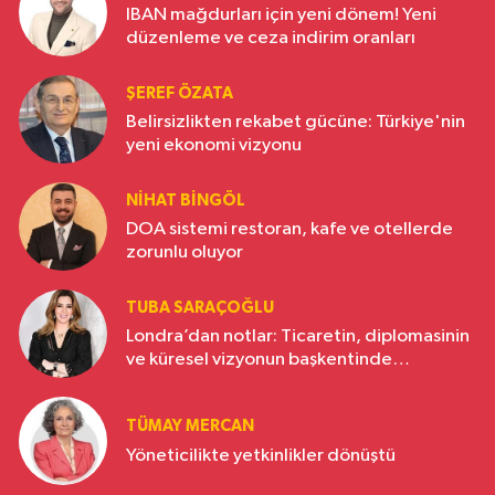
IBAN mağdurları için yeni dönem! Yeni
düzenleme ve ceza indirim oranları
ŞEREF ÖZATA
Belirsizlikten rekabet gücüne: Türkiye'nin
yeni ekonomi vizyonu
NIHAT BINGÖL
DOA sistemi restoran, kafe ve otellerde
zorunlu oluyor
TUBA SARAÇOĞLU
Londra’dan notlar: Ticaretin, diplomasinin
ve küresel vizyonun başkentinde
Türkiye’nin yükselen gücü
TÜMAY MERCAN
Yöneticilikte yetkinlikler dönüştü