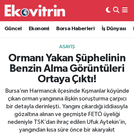
Güncel
Hava Durumu
Güncel
Ekonomi
Borsa Haberleri
İş Dünyası
Ekonomi
Trafik Durumu
ASAYIŞ
Borsa Haberleri
Süper Lig Puan Durumu ve Fikstür
Ormanı Yakan Şüphelinin
Benzin Alma Görüntüleri
İş Dünyası
Tüm Manşetler
Ortaya Çıktı!
Lojistik
Son Dakika Haberleri
Bursa’nın Harmancık ilçesinde Kışmanlar köyünde
çıkan orman yangınına ilişkin soruşturma çarpıcı
Otovitrin
Haber Arşivi
bir detayla derinleşti. Yangını çıkardığı iddiasıyla
gözaltına alınan ve geçmişte FETÖ üyeliği
Asayiş
nedeniyle TSK’dan ihraç edilen Ufuk Aytekin’in,
yangından kısa süre önce bir akaryakıt
Magazin