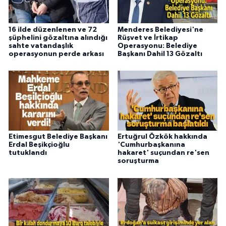
16 ilde düzenlenen ve 72
Menderes Belediyesi'ne
şüphelini gözaltına alındığı
Rüşvet ve İrtikap
sahte vatandaşlık
Operasyonu: Belediye
operasyonun perde arkası
Başkanı Dahil 13 Gözaltı
Etimesgut Belediye Başkanı
Ertuğrul Özkök hakkında
Erdal Beşikçioğlu
'Cumhurbaşkanına
tutuklandı
hakaret' suçundan re'sen
soruşturma