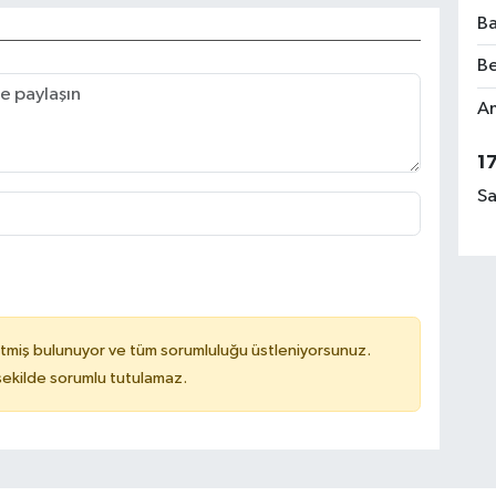
Ba
Be
Am
1
Sa
tmiş bulunuyor ve tüm sorumluluğu üstleniyorsunuz.
 şekilde sorumlu tutulamaz.