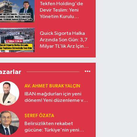
Tekfen Holding'de
Devir Teslim: Yeni
Yönetim Kurulu
Başkanı Prof. Dr. Murat
Yalçıntaş Oldu!
Quick Sigorta Halka
Arzında Son Gün: 3,7
Milyar TL’lik Arz İçin
Talepler Bugün Sona
Eriyor
azarlar
AV. AHMET BURAK YALÇIN
IBAN mağdurları için yeni
dönem! Yeni düzenleme ve
ceza indirim oranları
ŞEREF ÖZATA
Belirsizlikten rekabet
gücüne: Türkiye'nin yeni
ekonomi vizyonu