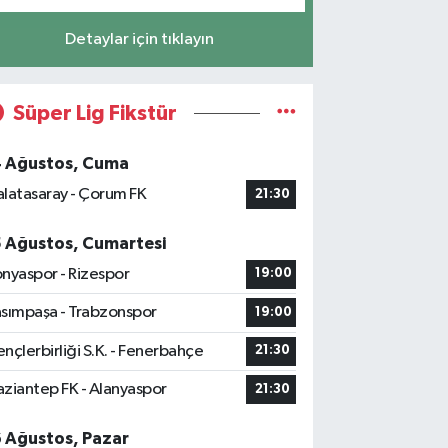
Detaylar için tıklayın
Süper Lig Fikstür
4 Ağustos, Cuma
latasaray - Çorum FK
21:30
5 Ağustos, Cumartesi
nyaspor - Rizespor
19:00
sımpaşa - Trabzonspor
19:00
nçlerbirliği S.K. - Fenerbahçe
21:30
ziantep FK - Alanyaspor
21:30
6 Ağustos, Pazar