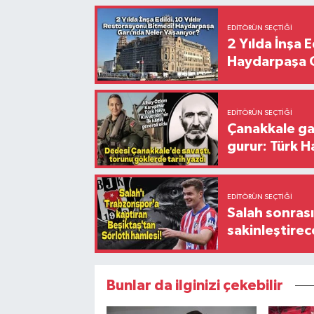
EDITÖRÜN SEÇTIĞI
2 Yılda İnşa 
Haydarpaşa G
EDITÖRÜN SEÇTIĞI
Çanakkale ga
gurur: Türk H
EDITÖRÜN SEÇTIĞI
Salah sonrası
sakinleştirec
Bunlar da ilginizi çekebilir