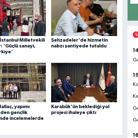
İstanbul Milletvekili
Şehzadeler'de hizmetin
 'Güçlü sanayi,
nabzı şantiyede tutuldu
1
rkiye'
Ga
1
Ko
Ka
allaç, yapımı
Karabük'ün beklediği yol
Ge
den gençlik
projesi ihaleye çıktı
nde incelemelerde
Ga
1