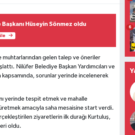
e Başkanı Hüseyin Sönmez oldu
6
üle
e muhtarlarından gelen talep ve öneriler
lattı. Nilüfer Belediye Başkan Yardımcıları ve
Y
m kapsamında, sorunlar yerinde incelenerek
rını yerinde tespit etmek ve mahalle
m üretmek amacıyla saha mesaisine start verdi.
rçekleştirilen ziyaretlerin ilk durağı Kurtuluş,
eri oldu.