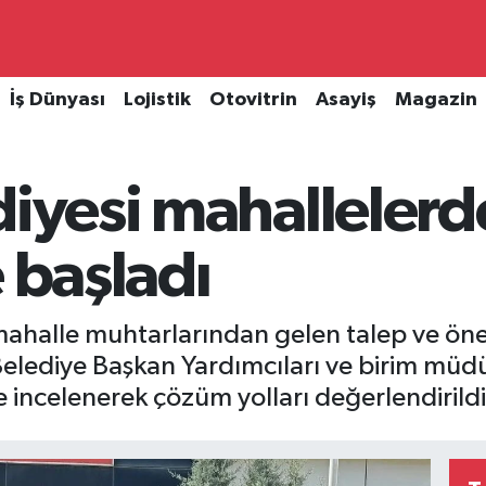
İş Dünyası
Lojistik
Otovitrin
Asayiş
Magazin
diyesi mahallelerd
e başladı
 mahalle muhtarlarından gelen talep ve ön
r Belediye Başkan Yardımcıları ve birim müd
 incelenerek çözüm yolları değerlendirildi