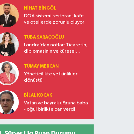
NIHAT BINGÖL
DOA sistemi restoran, kafe
ve otellerde zorunlu oluyor
TUBA SARAÇOĞLU
Londra’dan notlar: Ticaretin,
diplomasinin ve küresel
vizyonun başkentinde
Türkiye’nin yükselen gücü
TÜMAY MERCAN
Yöneticilikte yetkinlikler
dönüştü
BILAL KOÇAK
Vatan ve bayrak uğruna baba
- oğul birlikte can verdi
Süper Lig Puan Durumu