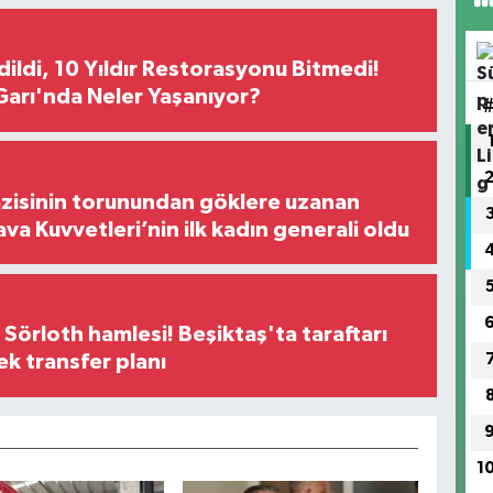
Edildi, 10 Yıldır Restorasyonu Bitmedi!
arı'nda Neler Yaşanıyor?
zisinin torunundan göklere uzanan
ava Kuvvetleri’nin ilk kadın generali oldu
 Sörloth hamlesi! Beşiktaş'ta taraftarı
ek transfer planı
1