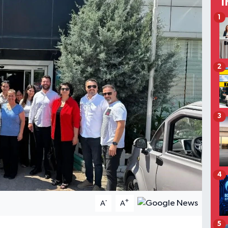
T
1
2
3
4
-
+
A
A
5