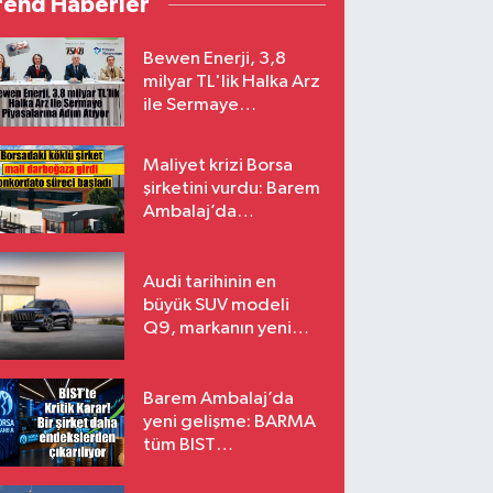
rend Haberler
Bewen Enerji, 3,8
milyar TL'lik Halka Arz
ile Sermaye
Piyasalarına Adım
Atıyor
Maliyet krizi Borsa
şirketini vurdu: Barem
Ambalaj’da
konkordato süreci
Audi tarihinin en
büyük SUV modeli
Q9, markanın yeni
amiral gemisi oluyor
Barem Ambalaj’da
yeni gelişme: BARMA
tüm BIST
endekslerinden
çıkarılıyor