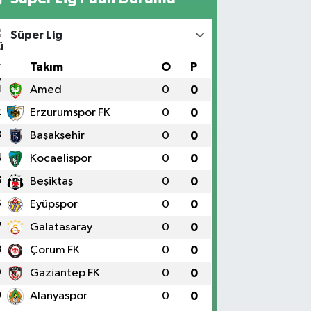
Süper Lig
#
Takım
O
P
1
Amed
0
0
2
Erzurumspor FK
0
0
3
Başakşehir
0
0
4
Kocaelispor
0
0
5
Beşiktaş
0
0
6
Eyüpspor
0
0
7
Galatasaray
0
0
8
Çorum FK
0
0
9
Gaziantep FK
0
0
0
Alanyaspor
0
0