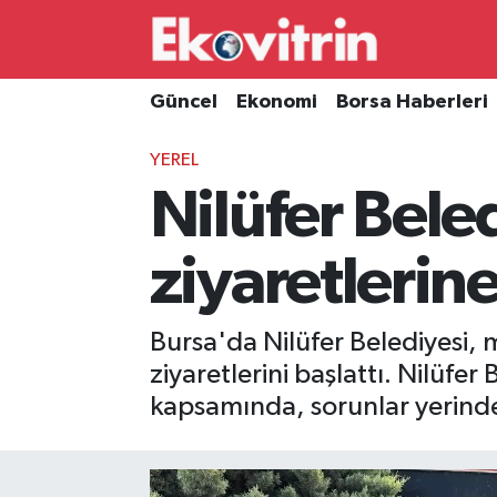
Güncel
Hava Durumu
Güncel
Ekonomi
Borsa Haberleri
Ekonomi
Trafik Durumu
YEREL
Nilüfer Bele
Borsa Haberleri
Süper Lig Puan Durumu ve Fikstür
İş Dünyası
Tüm Manşetler
ziyaretlerin
Lojistik
Son Dakika Haberleri
Bursa'da Nilüfer Belediyesi,
Otovitrin
Haber Arşivi
ziyaretlerini başlattı. Nilüfe
kapsamında, sorunlar yerinde
Asayiş
Magazin