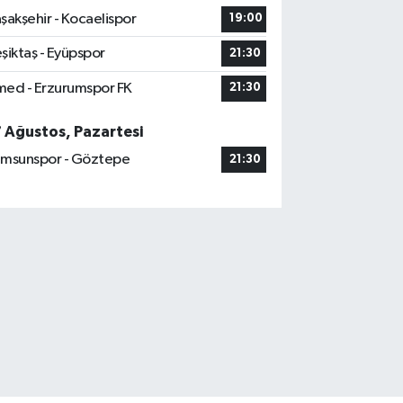
şakşehir - Kocaelispor
19:00
şiktaş - Eyüpspor
21:30
ed - Erzurumspor FK
21:30
7 Ağustos, Pazartesi
msunspor - Göztepe
21:30