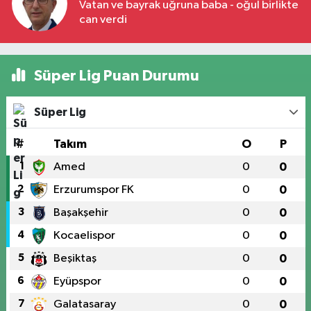
Vatan ve bayrak uğruna baba - oğul birlikte
can verdi
Süper Lig Puan Durumu
Süper Lig
#
Takım
O
P
1
Amed
0
0
2
Erzurumspor FK
0
0
3
Başakşehir
0
0
4
Kocaelispor
0
0
5
Beşiktaş
0
0
6
Eyüpspor
0
0
7
Galatasaray
0
0