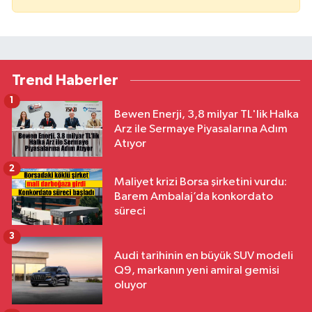
Trend Haberler
1
Bewen Enerji, 3,8 milyar TL'lik Halka
Arz ile Sermaye Piyasalarına Adım
Atıyor
2
Maliyet krizi Borsa şirketini vurdu:
Barem Ambalaj’da konkordato
süreci
3
Audi tarihinin en büyük SUV modeli
Q9, markanın yeni amiral gemisi
oluyor