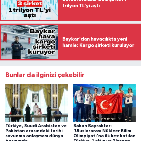
trilyon TL’yi aştı
Baykar’dan havacılıkta yeni
hamle: Kargo şirketi kuruluyor
Bunlar da ilginizi çekebilir
Türkiye, Suudi Arabistan ve
Bakan Bayraktar:
Pakistan arasındaki tarihi
'Uluslararası Nükleer Bilim
savunma anlaşması dünya
Olimpiyatı'na ilk kez katılan
basınında
Türkiye, 1 altın ve 3 bronz