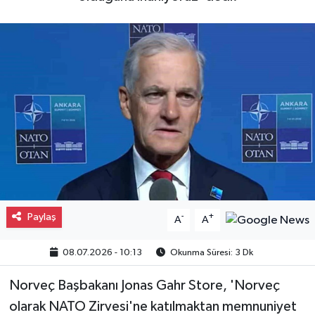
Gayrimenkul
Spor
Eğitim
Paylaş
-
+
A
A
08.07.2026 - 10:13
Okunma Süresi: 3 Dk
Norveç Başbakanı Jonas Gahr Store, 'Norveç
olarak NATO Zirvesi'ne katılmaktan memnuniyet