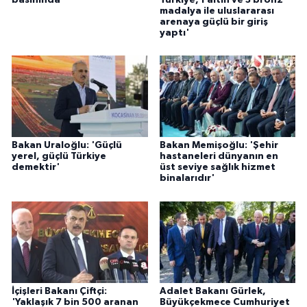
madalya ile uluslararası
arenaya güçlü bir giriş
yaptı'
Bakan Uraloğlu: 'Güçlü
Bakan Memişoğlu: 'Şehir
yerel, güçlü Türkiye
hastaneleri dünyanın en
demektir'
üst seviye sağlık hizmet
binalarıdır'
İçişleri Bakanı Çiftçi:
Adalet Bakanı Gürlek,
'Yaklaşık 7 bin 500 aranan
Büyükçekmece Cumhuriyet