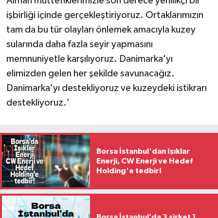
Alman müttefiklerimizle son derece yenilikçi bir
işbirliği içinde gerçekleştiriyoruz. Ortaklarımızın
tam da bu tür olayları önlemek amacıyla kuzey
sularında daha fazla seyir yapmasını
memnuniyetle karşılıyoruz. Danimarka'yı
elimizden gelen her şekilde savunacağız.
Danimarka'yı destekliyoruz ve kuzeydeki istikrarı
destekliyoruz.'
Borsa İstanbul'dan Işıklar
Enerji, CW Enerji ve Hedef
Holding'e tedbir!
Borsa İstanbul’da 3 şirket 1