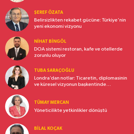
ŞEREF ÖZATA
Belirsizlikten rekabet gücüne: Türkiye'nin
yeni ekonomi vizyonu
NIHAT BINGÖL
DOA sistemi restoran, kafe ve otellerde
zorunlu oluyor
TUBA SARAÇOĞLU
Londra’dan notlar: Ticaretin, diplomasinin
ve küresel vizyonun başkentinde
Türkiye’nin yükselen gücü
TÜMAY MERCAN
Yöneticilikte yetkinlikler dönüştü
BILAL KOÇAK