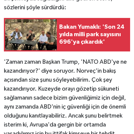
sözlerini şöyle sürdürdü:
Bakan Yumaklı: 'Son 24
yılda milli park sayısını
696'ya çıkardık'
'Zaman zaman Başkan Trump, 'NATO ABD'ye ne
kazandırıyor?' diye soruyor. Norveç'in bakış
açısından size şunu söyleyebilirim. Çok şey
kazandırıyor. Kuzeyde orayı gözetip sükuneti
sağlamanın sadece bizim güvenliğimiz için değil,
aynı zamanda ABD'nin iç güvenliği için de önemli
olduğunu kanıtlayabiliriz. Ancak şunu belirtmek
isterim ki, Avrupa'da gergin bir ortamda
yaşadığımız için bu ittifak kimseye bir tehdit