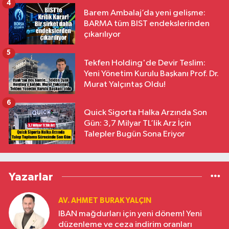
4
Barem Ambalaj’da yeni gelişme:
BARMA tüm BIST endekslerinden
çıkarılıyor
5
Tekfen Holding'de Devir Teslim:
Yeni Yönetim Kurulu Başkanı Prof. Dr.
Murat Yalçıntaş Oldu!
6
Quick Sigorta Halka Arzında Son
Gün: 3,7 Milyar TL’lik Arz İçin
Talepler Bugün Sona Eriyor
Yazarlar
AV. AHMET BURAK YALÇIN
IBAN mağdurları için yeni dönem! Yeni
düzenleme ve ceza indirim oranları