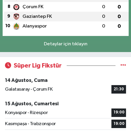
8
Çorum FK
0
0
9
Gaziantep FK
0
0
10
Alanyaspor
0
0
Detaylar için tıklayın
Süper Lig Fikstür
14 Ağustos, Cuma
Galatasaray - Çorum FK
21:30
15 Ağustos, Cumartesi
Konyaspor - Rizespor
19:00
Kasımpaşa - Trabzonspor
19:00