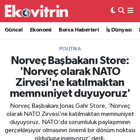
Güncel
Hava Durumu
Güncel
Ekonomi
Borsa Haberleri
İş Dünyası
Ekonomi
Trafik Durumu
POLITIKA
Borsa Haberleri
Süper Lig Puan Durumu ve Fikstür
Norveç Başbakanı Store:
'Norveç olarak NATO
İş Dünyası
Tüm Manşetler
Zirvesi'ne katılmaktan
Lojistik
Son Dakika Haberleri
memnuniyet duyuyoruz'
Otovitrin
Haber Arşivi
Norveç Başbakanı Jonas Gahr Store, 'Norveç
olarak NATO Zirvesi'ne katılmaktan memnuniyet
Asayiş
duyuyoruz. NATO'da sorumluluk paylaşımının
gerçekleşiyor olmasının önemli bir dönüm noktası
Magazin
olduğuna inanıyoruz' dedi.