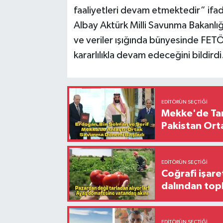
faaliyetleri devam etmektedir” ifade
Albay Aktürk Milli Savunma Bakanlığ
ve veriler ışığında bünyesinde FETÖ 
kararlılıkla devam edeceğini bildirdi
EDITÖRÜN SEÇTIĞI
Mekke'de Tari
Pakistan Ort
EDITÖRÜN SEÇTIĞI
Coğrafi işare
dalından top
EDITÖRÜN SEÇTIĞI