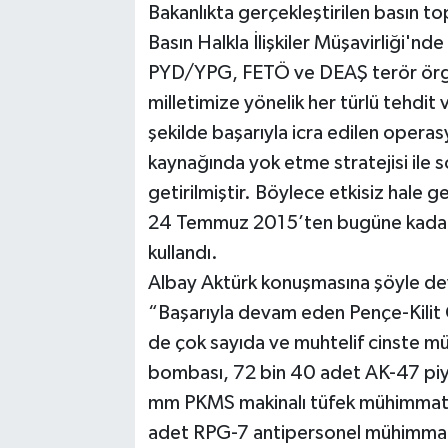
Bakanlıkta gerçekleştirilen basın to
Basın Halkla İlişkiler Müşavirliği'n
PYD/YPG, FETÖ ve DEAŞ terör örgüt
milletimize yönelik her türlü tehdit v
şekilde başarıyla icra edilen operasy
kaynağında yok etme stratejisi ile s
getirilmiştir. Böylece etkisiz hale get
24 Temmuz 2015’ten bugüne kadar is
kullandı.
Albay Aktürk konuşmasına şöyle de
“Başarıyla devam eden Pençe-Kilit
de çok sayıda ve muhtelif cinste mü
bombası, 72 bin 40 adet AK-47 piy
mm PKMS makinalı tüfek mühimmatı
adet RPG-7 antipersonel mühimmat