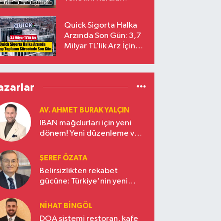
Başkanı Prof. Dr. Murat
Yalçıntaş Oldu!
Quick Sigorta Halka
Arzında Son Gün: 3,7
Milyar TL’lik Arz İçin
Talepler Bugün Sona
Eriyor
azarlar
AV. AHMET BURAK YALÇIN
IBAN mağdurları için yeni
dönem! Yeni düzenleme ve
ceza indirim oranları
ŞEREF ÖZATA
Belirsizlikten rekabet
gücüne: Türkiye'nin yeni
ekonomi vizyonu
NIHAT BINGÖL
DOA sistemi restoran, kafe