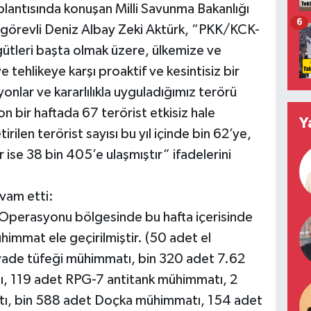
plantısında konuşan Milli Savunma Bakanlığı
6
de görevli Deniz Albay Zeki Aktürk, “PKK/KCK-
leri başta olmak üzere, ülkemize ve
e tehlikeye karşı proaktif ve kesintisiz bir
onlar ve kararlılıkla uyguladığımız terörü
on bir haftada 67 terörist etkisiz hale
Y
irilen terörist sayısı bu yıl içinde bin 62’ye,
e 38 bin 405’e ulaşmıştır” ifadelerini
vam etti:
 Operasyonu bölgesinde bu hafta içerisinde
himmat ele geçirilmiştir. (50 adet el
ade tüfeği mühimmatı, bin 320 adet 7.62
, 119 adet RPG-7 antitank mühimmatı, 2
ı, bin 588 adet Doçka mühimmatı, 154 adet