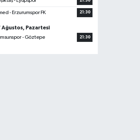
şiktaş - Eyüpspor
21:30
ed - Erzurumspor FK
21:30
7 Ağustos, Pazartesi
msunspor - Göztepe
21:30