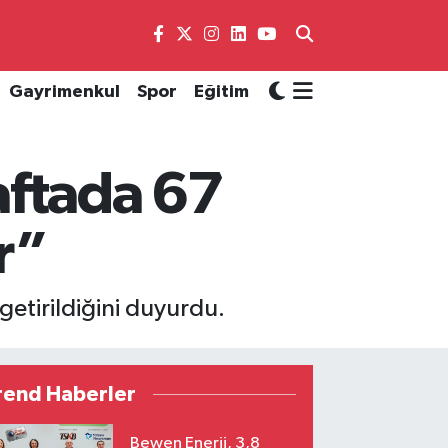
Gayrimenkul
Spor
Eğitim
aftada 67
ir”
getirildiğini duyurdu.
rend Haberler
Bewen Enerji, 3,8