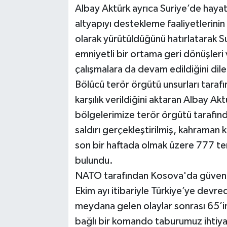
Albay Aktürk ayrıca Suriye’de hayat
altyapıyı destekleme faaliyetlerinin i
olarak yürütüldüğünü hatırlatarak Sur
emniyetli bir ortama geri dönüşler
çalışmalara da devam edildiğini dile
Bölücü terör örgütü unsurları tarafın
karşılık verildiğini aktaran Albay Ak
bölgelerimize terör örgütü tarafınd
saldırı gerçekleştirilmiş, kahraman
son bir haftada olmak üzere 777 terö
bulundu.
NATO tarafından Kosova'da güvenli
Ekim ayı itibariyle Türkiye’ye devre
meydana gelen olaylar sonrası 65’
bağlı bir komando taburumuz ihtiyat