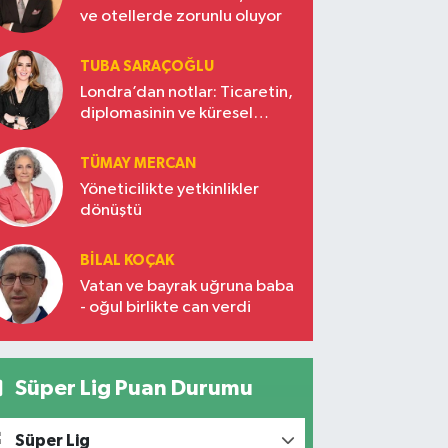
ve otellerde zorunlu oluyor
TUBA SARAÇOĞLU
Londra’dan notlar: Ticaretin,
diplomasinin ve küresel
vizyonun başkentinde
Türkiye’nin yükselen gücü
TÜMAY MERCAN
Yöneticilikte yetkinlikler
dönüştü
BILAL KOÇAK
Vatan ve bayrak uğruna baba
- oğul birlikte can verdi
Süper Lig Puan Durumu
Süper Lig