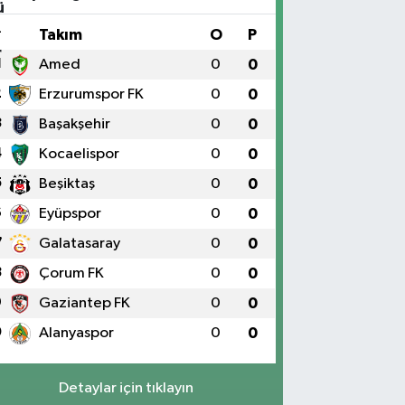
#
Takım
O
P
1
Amed
0
0
2
Erzurumspor FK
0
0
3
Başakşehir
0
0
4
Kocaelispor
0
0
5
Beşiktaş
0
0
6
Eyüpspor
0
0
7
Galatasaray
0
0
8
Çorum FK
0
0
9
Gaziantep FK
0
0
0
Alanyaspor
0
0
Detaylar için tıklayın