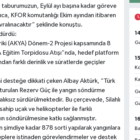
taburumuzun, Eylül ayı başına kadar göreve
ca, KFOR komutanlığı Ekim ayından itibaren
evralınacaktır” şeklinde konuştu.
1
rdürdü:
Ga
iki (AKYA) Dönem-2 Projesi kapsamında 8
A Eğitim Torpidosu Atışı”nda, hedef platform
1
ndan farklı derinlik ve süratlerde geçişler
Ko
Ka
i desteğe dikkati çeken Albay Aktürk, “Türk
uşturulan Rezerv Güç ile yangın söndürme
Ge
alıksız sürdürülmektedir. Bu çerçevede, Silahlı
Ga
ahip uçak ve helikopterler ile farklı
ın söndürülmesine katkı sağlanmıştır.
1
n şimdiye kadar 878 sorti yapılarak yangınlara
Ba
leplere istinaden görevlendirmeler ve destek