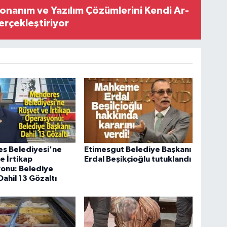
Donanım ve Yazılım Çözümlerini Kendi Ar-
Gerçekleştiriyor
s Belediyesi'ne
Etimesgut Belediye Başkanı
e İrtikap
Erdal Beşikçioğlu tutuklandı
onu: Belediye
Dahil 13 Gözaltı