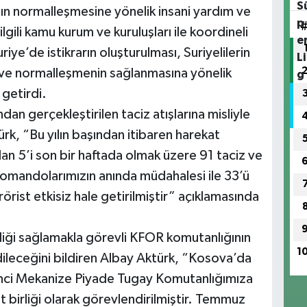
ın normalleşmesine yönelik insani yardım ve
lgili kamu kurum ve kuruluşları ile koordineli
iye’de istikrarın oluşturulması, Suriyelilerin
i ve normalleşmenin sağlanmasına yönelik
 getirdi.
dan gerçekleştirilen taciz atışlarına misliyle
türk, “Bu yılın başından itibaren harekat
an 5’i son bir haftada olmak üzere 91 taciz ve
 komandolarımızın anında müdahalesi ile 33’ü
rist etkisiz hale getirilmiştir” açıklamasında
ği sağlamakla görevli KFOR komutanlığının
1
dileceğini bildiren Albay Aktürk, “Kosova’da
inci Mekanize Piyade Tugay Komutanlığımıza
 birliği olarak görevlendirilmiştir. Temmuz