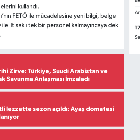
Be
lerini kullandı.
Am
ı’nın FETÖ ile mücadelesine yeni bilgi, belge
ile iltisaklı tek bir personel kalmayıncaya dek
1
.
Sa
hi Zirve: Türkiye, Suudi Arabistan ve
ak Savunma Anlaşması İmzaladı
tli lezzette sezon açıldı: Ayaş domatesi
lanıyor