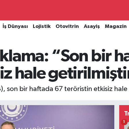
İş Dünyası
Lojistik
Otovitrin
Asayiş
Magazin
klama: “Son bir h
siz hale getirilmişt
 son bir haftada 67 teröristin etkisiz hale 
T
1