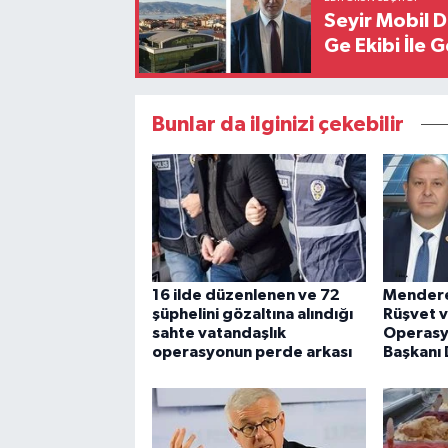
Seyir Mobil 
Ge Ekibi İle 
Bunlar da ilginizi çekebilir
16 ilde düzenlenen ve 72
Mendere
şüphelini gözaltına alındığı
Rüşvet v
sahte vatandaşlık
Operasy
operasyonun perde arkası
Başkanı 