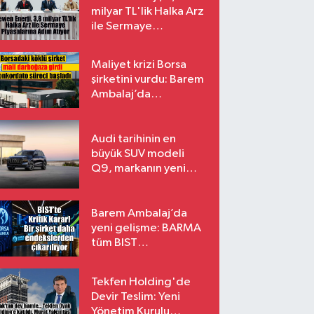
milyar TL'lik Halka Arz
ile Sermaye
Piyasalarına Adım
Atıyor
Maliyet krizi Borsa
şirketini vurdu: Barem
Ambalaj’da
konkordato süreci
Audi tarihinin en
büyük SUV modeli
Q9, markanın yeni
amiral gemisi oluyor
Barem Ambalaj’da
yeni gelişme: BARMA
tüm BIST
endekslerinden
çıkarılıyor
Tekfen Holding'de
Devir Teslim: Yeni
Yönetim Kurulu