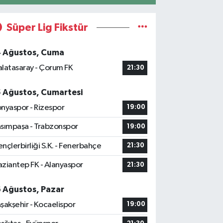
Süper Lig Fikstür
4 Ağustos, Cuma
latasaray - Çorum FK
21:30
5 Ağustos, Cumartesi
nyaspor - Rizespor
19:00
sımpaşa - Trabzonspor
19:00
nçlerbirliği S.K. - Fenerbahçe
21:30
ziantep FK - Alanyaspor
21:30
6 Ağustos, Pazar
şakşehir - Kocaelispor
19:00