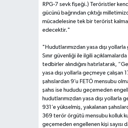
RPG-7 sevk fişeği.) Teröristler ke
gücünü bağrından çıktığı milletimi
mücadelesine tek bir terörist kalma
edecektir."
"Hudutlarımızdan yasa dışı yollarla
Sınır güvenliği ile ilgili açıklamala
tedbirler alındığını hatırlatarak, “G
yasa dışı yollarla geçmeye çalışan 1
şahıslardan 9’u FETÖ mensubu olmak
şahıs ise hududu geçemeden engellen
hudutlarımızdan yasa dışı yollarla g
931’e yükselmiş, yakalanan şahısl
369 terör örgütü mensubu kolluk ku
geçemeden engellenen kişi sayısı d