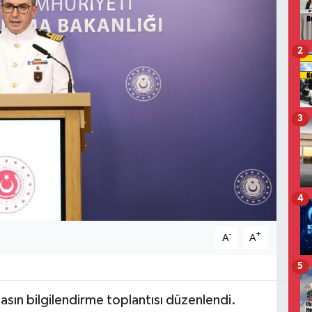
2
3
4
-
+
A
A
5
asın bilgilendirme toplantısı düzenlendi.