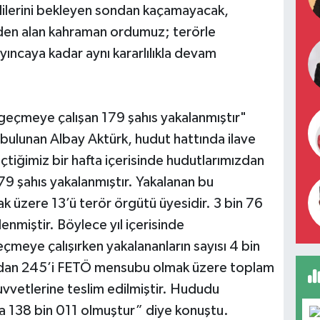
ndilerini bekleyen sondan kaçamayacak,
zden alan kahraman ordumuz; terörle
yıncaya kadar aynı kararlılıkla devam
 geçmeye çalışan 179 şahıs yakalanmıştır"
rda bulunan Albay Aktürk, hudut hattında ilave
eçtiğimiz bir hafta içerisinde hudutlarımızdan
79 şahıs yakalanmıştır. Yakalanan bu
 üzere 13’ü terör örgütü üyesidir. 3 bin 76
miştir. Böylece yıl içerisinde
eçmeye çalışırken yakalananların sayısı 4 bin
ardan 245’i FETÖ mensubu olmak üzere toplam
vvetlerine teslim edilmiştir. Hududu
a 138 bin 011 olmuştur” diye konuştu.