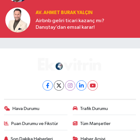
AV. AHMET BURAK YALÇIN
Airbnb geliri ticari kazanç mı?
Danıştay’dan emsal karar!
Hava Durumu
Trafik Durumu
Puan Durumu ve Fikstür
Tüm Manşetler
Son Dakika Haberleri
Haber Arşivi