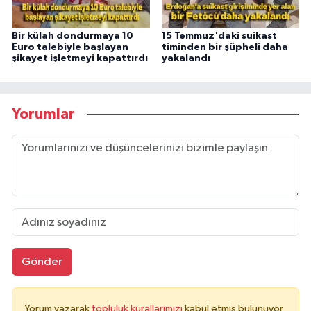
Bir külah dondurmaya 10
15 Temmuz'daki suikast
Euro talebiyle başlayan
timinden bir şüpheli daha
şikayet işletmeyi kapattırdı
yakalandı
Yorumlar
Gönder
Yorum yazarak
topluluk kurallarımızı
kabul etmiş bulunuyor