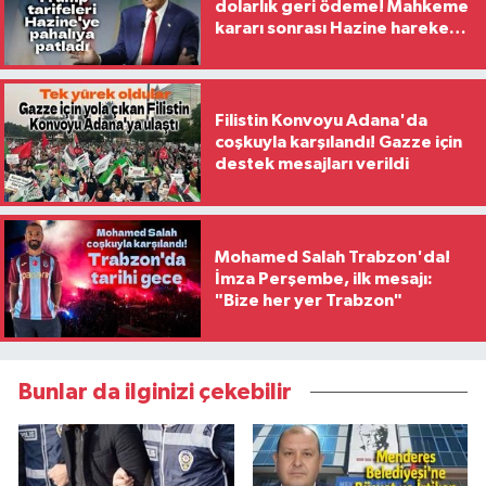
dolarlık geri ödeme! Mahkeme
kararı sonrası Hazine harekete
geçti
Filistin Konvoyu Adana'da
coşkuyla karşılandı! Gazze için
destek mesajları verildi
Mohamed Salah Trabzon'da!
İmza Perşembe, ilk mesajı:
"Bize her yer Trabzon"
Bunlar da ilginizi çekebilir