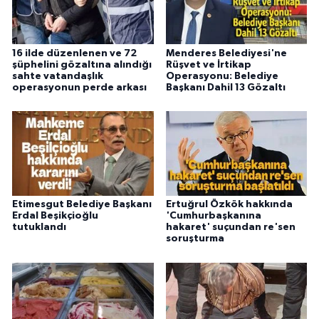
16 ilde düzenlenen ve 72
Menderes Belediyesi'ne
şüphelini gözaltına alındığı
Rüşvet ve İrtikap
sahte vatandaşlık
Operasyonu: Belediye
operasyonun perde arkası
Başkanı Dahil 13 Gözaltı
Etimesgut Belediye Başkanı
Ertuğrul Özkök hakkında
Erdal Beşikçioğlu
'Cumhurbaşkanına
tutuklandı
hakaret' suçundan re'sen
soruşturma