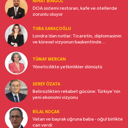
NIHAT BINGÖL
DOA sistemi restoran, kafe ve otellerde
zorunlu oluyor
TUBA SARAÇOĞLU
Londra’dan notlar: Ticaretin, diplomasinin
ve küresel vizyonun başkentinde
Türkiye’nin yükselen gücü
TÜMAY MERCAN
Yöneticilikte yetkinlikler dönüştü
ŞEREF ÖZATA
Belirsizlikten rekabet gücüne: Türkiye'nin
yeni ekonomi vizyonu
BILAL KOÇAK
Vatan ve bayrak uğruna baba - oğul birlikte
can verdi