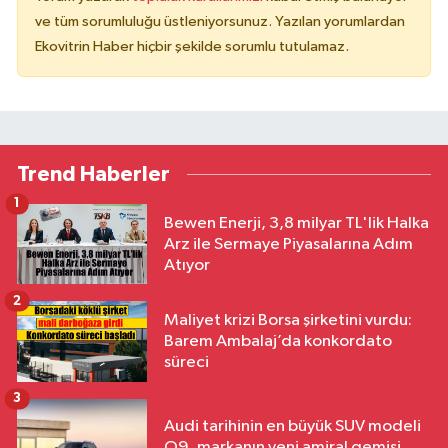
ve tüm sorumluluğu üstleniyorsunuz. Yazılan yorumlardan
Ekovitrin Haber hiçbir şekilde sorumlu tutulamaz.
Trend Haberler
1
Bewen Enerji, 3,8 milyar TL'lik Halka
Arz ile Sermaye Piyasalarına Adım
Atıyor
2
Maliyet krizi Borsa şirketini vurdu:
Barem Ambalaj’da konkordato
süreci
3
Audi tarihinin en büyük SUV modeli
Q9, markanın yeni amiral gemisi