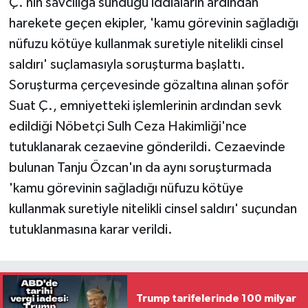
Ç.’nin savcılığa sunduğu iddiaların ardından
harekete geçen ekipler, 'kamu görevinin sağladığı
nüfuzu kötüye kullanmak suretiyle nitelikli cinsel
saldırı' suçlamasıyla soruşturma başlattı.
Soruşturma çerçevesinde gözaltına alınan şoför
Suat Ç., emniyetteki işlemlerinin ardından sevk
edildiği Nöbetçi Sulh Ceza Hakimliği'nce
tutuklanarak cezaevine gönderildi. Cezaevinde
bulunan Tanju Özcan'ın da aynı soruşturmada
'kamu görevinin sağladığı nüfuzu kötüye
kullanmak suretiyle nitelikli cinsel saldırı' suçundan
tutuklanmasına karar verildi.
Trump tarifelerinde 100 milyar