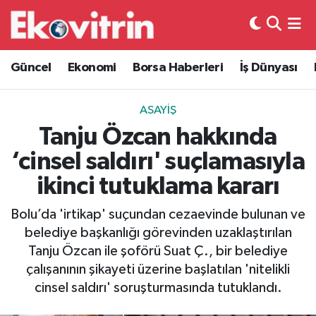
Güncel
Hava Durumu
Güncel
Ekonomi
Borsa Haberleri
İş Dünyası
Ekonomi
Trafik Durumu
ASAYIŞ
Borsa Haberleri
Süper Lig Puan Durumu ve Fikstür
Tanju Özcan hakkında
‘cinsel saldırı' suçlamasıyla
İş Dünyası
Tüm Manşetler
ikinci tutuklama kararı
Lojistik
Son Dakika Haberleri
Bolu’da 'irtikap' suçundan cezaevinde bulunan ve
belediye başkanlığı görevinden uzaklaştırılan
Otovitrin
Haber Arşivi
Tanju Özcan ile şoförü Suat Ç., bir belediye
çalışanının şikayeti üzerine başlatılan 'nitelikli
Asayiş
cinsel saldırı' soruşturmasında tutuklandı.
Magazin