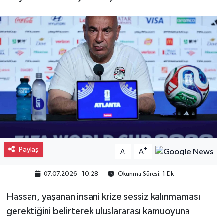
Gayrimenkul
Spor
Eğitim
Paylaş
-
+
A
A
07.07.2026 - 10:28
Okunma Süresi: 1 Dk
Hassan, yaşanan insani krize sessiz kalınmaması
gerektiğini belirterek uluslararası kamuoyuna