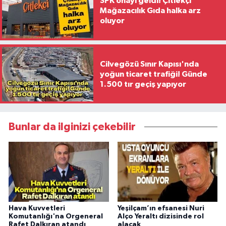
SPK onayı geldi! Çitlekçi
Mağazacılık Gıda halka arz
oluyor
Cilvegözü Sınır Kapısı'nda
yoğun ticaret trafiği! Günde
1.500 tır geçiş yapıyor
Bunlar da ilginizi çekebilir
Hava Kuvvetleri
Yeşilçam’ın efsanesi Nuri
Komutanlığı'na Orgeneral
Alço Yeraltı dizisinde rol
Rafet Dalkıran atandı
alacak