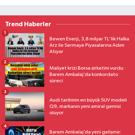
Trend Haberler
1
Bewen Enerji, 3,8 milyar TL'lik Halka
Arz ile Sermaye Piyasalarına Adım
Atıyor
2
Maliyet krizi Borsa şirketini vurdu:
Barem Ambalaj’da konkordato
süreci
3
Audi tarihinin en büyük SUV modeli
Q9, markanın yeni amiral gemisi
oluyor
4
Barem Ambalaj’da yeni gelişme: