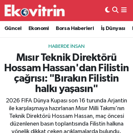
Güncel
Hava Durumu
Güncel
Ekonomi
Borsa Haberleri
İş Dünyası
Ekonomi
Trafik Durumu
HABERDE İNSAN
Borsa Haberleri
Süper Lig Puan Durumu ve Fikstür
Mısır Teknik Direktörü
Hossam Hassan'dan Filistin
İş Dünyası
Tüm Manşetler
çağrısı: "Bırakın Filistin
Lojistik
Son Dakika Haberleri
halkı yaşasın"
Otovitrin
Haber Arşivi
2026 FIFA Dünya Kupası son 16 turunda Arjantin
ile karşılaşmaya hazırlanan Mısır Milli Takımı'nın
Asayiş
Teknik Direktörü Hossam Hassan, maç öncesi
düzenlenen basın toplantısında Filistin halkına
Magazin
yönelik dikkat çeken açıklamalarda bulundu.