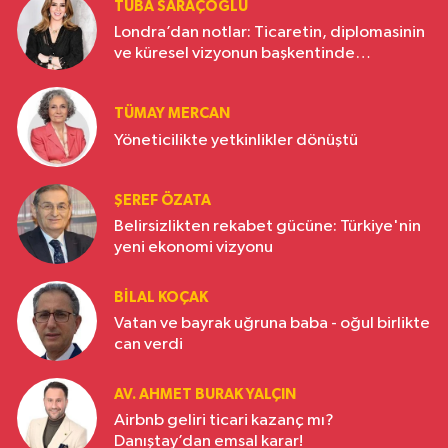
TUBA SARAÇOĞLU
Londra’dan notlar: Ticaretin, diplomasinin
ve küresel vizyonun başkentinde
Türkiye’nin yükselen gücü
TÜMAY MERCAN
Yöneticilikte yetkinlikler dönüştü
ŞEREF ÖZATA
Belirsizlikten rekabet gücüne: Türkiye'nin
yeni ekonomi vizyonu
BILAL KOÇAK
Vatan ve bayrak uğruna baba - oğul birlikte
can verdi
AV. AHMET BURAK YALÇIN
Airbnb geliri ticari kazanç mı?
Danıştay’dan emsal karar!