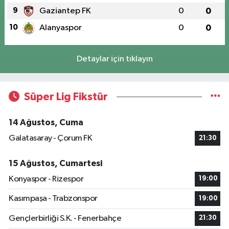
9
Gaziantep FK
0
0
10
Alanyaspor
0
0
Detaylar için tıklayın
Süper Lig Fikstür
14 Ağustos, Cuma
Galatasaray - Çorum FK
21:30
15 Ağustos, Cumartesi
Konyaspor - Rizespor
19:00
Kasımpaşa - Trabzonspor
19:00
Gençlerbirliği S.K. - Fenerbahçe
21:30