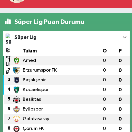
Süper Lig Puan Durumu
Süper Lig
#
Takım
O
P
1
Amed
0
0
2
Erzurumspor FK
0
0
3
Başakşehir
0
0
4
Kocaelispor
0
0
5
Beşiktaş
0
0
6
Eyüpspor
0
0
7
Galatasaray
0
0
8
Çorum FK
0
0