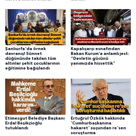
Şanlıurfa'da örnek
Kapalıçarşı esnafından
davranış! Sünnet
Bakan Kurum’a anlamlı jest:
düğününde takılan tüm
“Devletin gücünü
altınlar şehit çocuklarının
yanımızda hissettik”
eğitimine bağışlandı
Etimesgut Belediye Başkanı
Ertuğrul Özkök hakkında
Erdal Beşikçioğlu
'Cumhurbaşkanına
tutuklandı
hakaret' suçundan re'sen
soruşturma