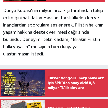
Dünya Kupası'nın milyonlarca kişi tarafından takip
edildiğini hatırlatan Hassan, farklı ülkelerden ve
inançlardan sporculara seslenerek, Filistin halkının
yaşam hakkına destek verilmesi çağrısında
bulundu. Deneyimli teknik adam, "Bırakın Filistin
halkı yaşasın" mesajının tüm dünyaya
ulaştırılmasını istedi.
Türker Vangölü Enerji halka arz
için SPK’dan onay aldı! 8,8
milyar TL’lik dev arz