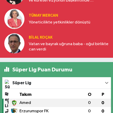
ve küresel vizyonun başkentinde
Türkiye’nin yükselen gücü
TÜMAY MERCAN
Yöneticilikte yetkinlikler dönüştü
BILAL KOÇAK
Vatan ve bayrak uğruna baba - oğul birlikte
can verdi
Süper Lig Puan Durumu
Süper Lig
#
Takım
O
P
1
Amed
0
0
2
Erzurumspor FK
0
0