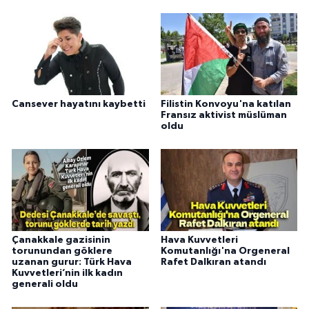
Cansever hayatını kaybetti
Filistin Konvoyu'na katılan
Fransız aktivist müslüman
oldu
Çanakkale gazisinin
Hava Kuvvetleri
torunundan göklere
Komutanlığı'na Orgeneral
uzanan gurur: Türk Hava
Rafet Dalkıran atandı
Kuvvetleri’nin ilk kadın
generali oldu