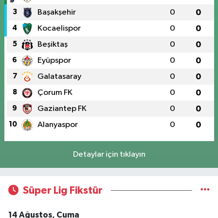
3
Başakşehir
0
0
4
Kocaelispor
0
0
5
Beşiktaş
0
0
6
Eyüpspor
0
0
7
Galatasaray
0
0
8
Çorum FK
0
0
9
Gaziantep FK
0
0
10
Alanyaspor
0
0
Detaylar için tıklayın
Süper Lig Fikstür
14 Ağustos, Cuma