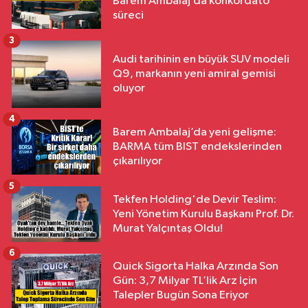
Barem Ambalaj’da konkordato
süreci
3
Audi tarihinin en büyük SUV modeli
Q9, markanın yeni amiral gemisi
oluyor
4
Barem Ambalaj’da yeni gelişme:
BARMA tüm BIST endekslerinden
çıkarılıyor
5
Tekfen Holding'de Devir Teslim:
Yeni Yönetim Kurulu Başkanı Prof. Dr.
Murat Yalçıntaş Oldu!
6
Quick Sigorta Halka Arzında Son
Gün: 3,7 Milyar TL’lik Arz İçin
Talepler Bugün Sona Eriyor