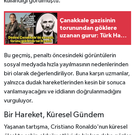
kullandığı görülmüştü.
Çanakkale gazisinin
torunundan göklere
uzanan gurur: Türk Hava
Kuvvetleri’nin ilk kadın
generali oldu
Bu geçmiş, penaltı öncesindeki görüntülerin
sosyal medyada hızla yayılmasının nedenlerinden
biri olarak değerlendiriliyor. Buna karşın uzmanlar,
yalnızca dudak hareketlerinden kesin bir sonuca
varılamayacağını ve iddianın doğrulanmadığını
vurguluyor.
Bir Hareket, Küresel Gündem
Yaşanan tartışma, Cristiano Ronaldo'nun küresel