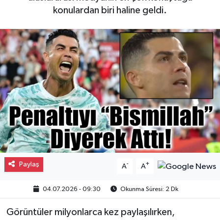
konulardan biri haline geldi.
Gayrimenkul
Spor
Eğitim
Paylaş
-
+
A
A
04.07.2026 - 09:30
Okunma Süresi: 2 Dk
Görüntüler milyonlarca kez paylaşılırken,