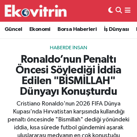
Güncel
Hava Durumu
Güncel
Ekonomi
Borsa Haberleri
İş Dünyası
Ekonomi
Trafik Durumu
HABERDE İNSAN
Borsa Haberleri
Süper Lig Puan Durumu ve Fikstür
Ronaldo’nun Penaltı
Öncesi Söylediği İddia
İş Dünyası
Tüm Manşetler
Edilen "BİSMİLLAH"
Lojistik
Son Dakika Haberleri
Dünyayı Konuşturdu
Otovitrin
Haber Arşivi
Cristiano Ronaldo'nun 2026 FIFA Dünya
Kupası'nda Hırvatistan karşısında kullandığı
Asayiş
penaltı öncesinde "Bismillah" dediği yönündeki
iddia, kısa sürede futbol gündemini aşarak
Magazin
uluslararası medyanın en çok konuştuğu