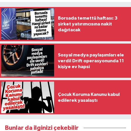
Borsada temettü haftası: 3
şirket yatırımcısına nakit
dağıtacak
Sosyal medya paylaşımları ele
verdi! Drift operasyonunda 11
kişiye ev hapsi
Çocuk Koruma Kanunu kabul
edilerek yasalaştı
Bunlar da ilginizi çekebilir