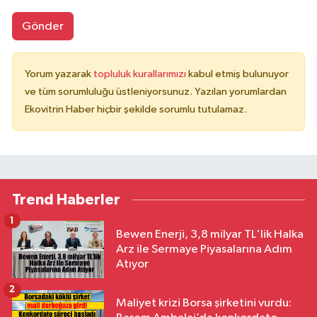
Gönder
Yorum yazarak
topluluk kurallarımızı
kabul etmiş bulunuyor
ve tüm sorumluluğu üstleniyorsunuz. Yazılan yorumlardan
Ekovitrin Haber hiçbir şekilde sorumlu tutulamaz.
Trend Haberler
1
Bewen Enerji, 3,8 milyar TL'lik Halka
Arz ile Sermaye Piyasalarına Adım
Atıyor
2
Maliyet krizi Borsa şirketini vurdu: