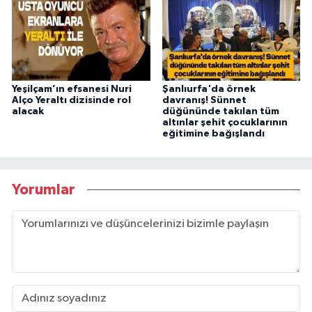
Yeşilçam’ın efsanesi Nuri
Şanlıurfa'da örnek
Alço Yeraltı dizisinde rol
davranış! Sünnet
alacak
düğününde takılan tüm
altınlar şehit çocuklarının
eğitimine bağışlandı
Yorumlar