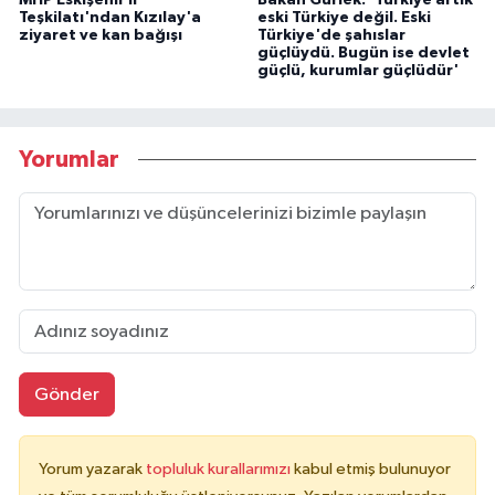
MHP Eskişehir İl
Bakan Gürlek: 'Türkiye artık
Teşkilatı'ndan Kızılay'a
eski Türkiye değil. Eski
ziyaret ve kan bağışı
Türkiye'de şahıslar
güçlüydü. Bugün ise devlet
güçlü, kurumlar güçlüdür'
Yorumlar
Gönder
Yorum yazarak
topluluk kurallarımızı
kabul etmiş bulunuyor