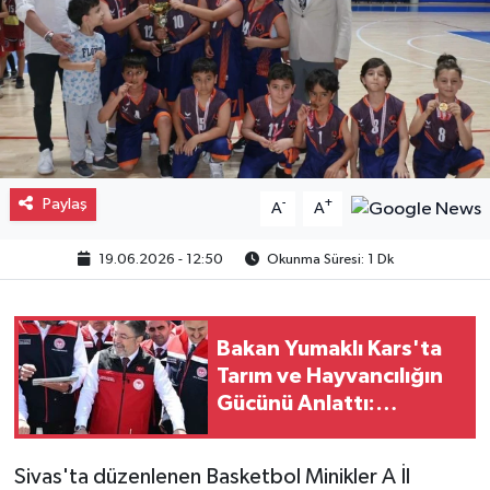
Gayrimenkul
Spor
Eğitim
Paylaş
-
+
A
A
19.06.2026 - 12:50
Okunma Süresi: 1 Dk
Bakan Yumaklı Kars'ta
Tarım ve Hayvancılığın
Gücünü Anlattı:
Büyükbaş ve Küçükbaş
Varlığında Artış
Sivas'ta düzenlenen Basketbol Minikler A İl