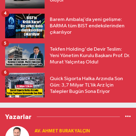
oluyor
4
Barem Ambalaj’da yeni gelişme:
BARMA tüm BIST endekslerinden
çıkarılıyor
5
Tekfen Holding'de Devir Teslim:
Yeni Yönetim Kurulu Başkanı Prof. Dr.
Murat Yalçıntaş Oldu!
6
Quick Sigorta Halka Arzında Son
Gün: 3,7 Milyar TL’lik Arz İçin
Talepler Bugün Sona Eriyor
Yazarlar
AV. AHMET BURAK YALÇIN