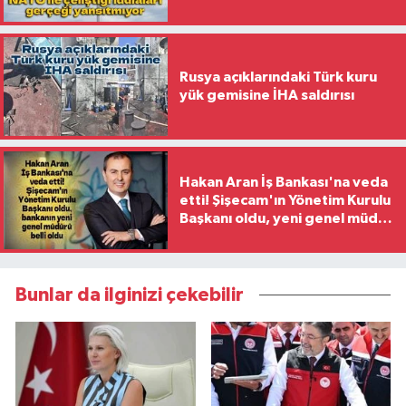
Rusya açıklarındaki Türk kuru
yük gemisine İHA saldırısı
Hakan Aran İş Bankası'na veda
etti! Şişecam'ın Yönetim Kurulu
Başkanı oldu, yeni genel müdür
belli oldu
Bunlar da ilginizi çekebilir