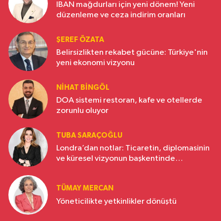
IBAN mağdurları için yeni dönem! Yeni
düzenleme ve ceza indirim oranları
ŞEREF ÖZATA
Belirsizlikten rekabet gücüne: Türkiye'nin
yeni ekonomi vizyonu
NIHAT BINGÖL
DOA sistemi restoran, kafe ve otellerde
zorunlu oluyor
TUBA SARAÇOĞLU
Londra’dan notlar: Ticaretin, diplomasinin
ve küresel vizyonun başkentinde
Türkiye’nin yükselen gücü
TÜMAY MERCAN
Yöneticilikte yetkinlikler dönüştü