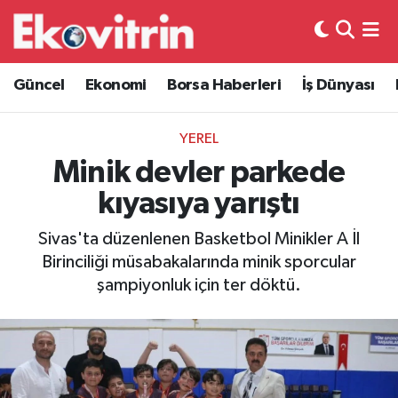
Güncel
Hava Durumu
Güncel
Ekonomi
Borsa Haberleri
İş Dünyası
Ekonomi
Trafik Durumu
YEREL
Borsa Haberleri
Süper Lig Puan Durumu ve Fikstür
Minik devler parkede
kıyasıya yarıştı
İş Dünyası
Tüm Manşetler
Sivas'ta düzenlenen Basketbol Minikler A İl
Lojistik
Son Dakika Haberleri
Birinciliği müsabakalarında minik sporcular
şampiyonluk için ter döktü.
Otovitrin
Haber Arşivi
Asayiş
Magazin