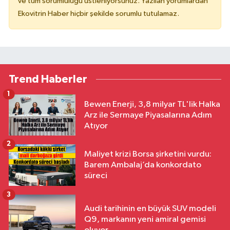
ve tüm sorumluluğu üstleniyorsunuz. Yazılan yorumlardan
Ekovitrin Haber hiçbir şekilde sorumlu tutulamaz.
Trend Haberler
1
Bewen Enerji, 3,8 milyar TL'lik Halka
Arz ile Sermaye Piyasalarına Adım
Atıyor
2
Maliyet krizi Borsa şirketini vurdu:
Barem Ambalaj’da konkordato
süreci
3
Audi tarihinin en büyük SUV modeli
Q9, markanın yeni amiral gemisi