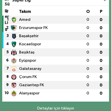
Süper Lig
#
Takım
O
P
1
Amed
0
0
2
Erzurumspor FK
0
0
3
Başakşehir
0
0
4
Kocaelispor
0
0
5
Beşiktaş
0
0
6
Eyüpspor
0
0
7
Galatasaray
0
0
8
Çorum FK
0
0
9
Gaziantep FK
0
0
10
Alanyaspor
0
0
Detaylar için tıklayın