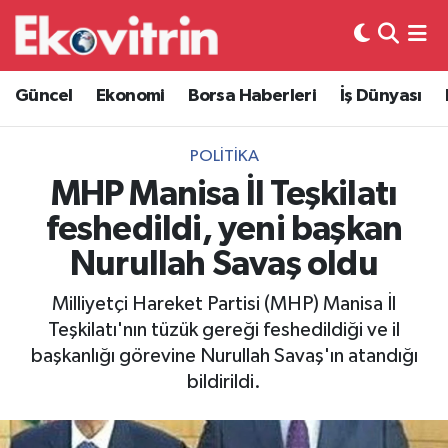
Güncel
Hava Durumu
Güncel
Ekonomi
Borsa Haberleri
İş Dünyası
Ekonomi
Trafik Durumu
POLITIKA
Borsa Haberleri
Süper Lig Puan Durumu ve Fikstür
MHP Manisa İl Teşkilatı
feshedildi, yeni başkan
İş Dünyası
Tüm Manşetler
Nurullah Savaş oldu
Lojistik
Son Dakika Haberleri
Milliyetçi Hareket Partisi (MHP) Manisa İl
Teşkilatı'nın tüzük gereği feshedildiği ve il
Otovitrin
Haber Arşivi
başkanlığı görevine Nurullah Savaş'ın atandığı
bildirildi.
Asayiş
Magazin