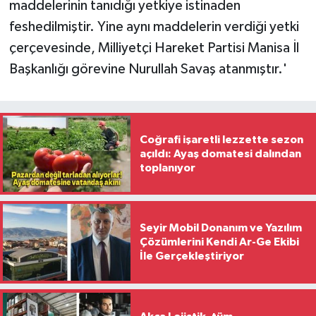
maddelerinin tanıdığı yetkiye istinaden
feshedilmiştir. Yine aynı maddelerin verdiği yetki
çerçevesinde, Milliyetçi Hareket Partisi Manisa İl
Başkanlığı görevine Nurullah Savaş atanmıştır.'
Coğrafi işaretli lezzette sezon
açıldı: Ayaş domatesi dalından
toplanıyor
Seyir Mobil Donanım ve Yazılım
Çözümlerini Kendi Ar-Ge Ekibi
İle Gerçekleştiriyor