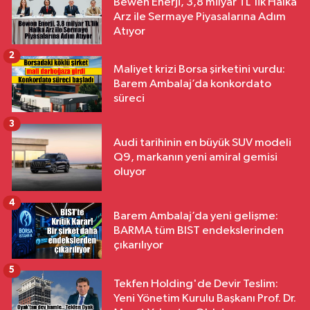
Bewen Enerji, 3,8 milyar TL'lik Halka
Arz ile Sermaye Piyasalarına Adım
Atıyor
2
Maliyet krizi Borsa şirketini vurdu:
Barem Ambalaj’da konkordato
süreci
3
Audi tarihinin en büyük SUV modeli
Q9, markanın yeni amiral gemisi
oluyor
4
Barem Ambalaj’da yeni gelişme:
BARMA tüm BIST endekslerinden
çıkarılıyor
5
Tekfen Holding'de Devir Teslim:
Yeni Yönetim Kurulu Başkanı Prof. Dr.