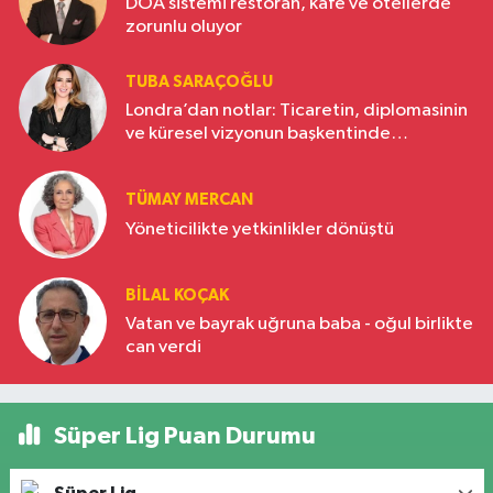
DOA sistemi restoran, kafe ve otellerde
zorunlu oluyor
TUBA SARAÇOĞLU
Londra’dan notlar: Ticaretin, diplomasinin
ve küresel vizyonun başkentinde
Türkiye’nin yükselen gücü
TÜMAY MERCAN
Yöneticilikte yetkinlikler dönüştü
BILAL KOÇAK
Vatan ve bayrak uğruna baba - oğul birlikte
can verdi
Süper Lig Puan Durumu