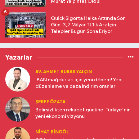
Murat Yalçıntaş Oldu!
6
Quick Sigorta Halka Arzında Son
Gün: 3,7 Milyar TL’lik Arz İçin
Talepler Bugün Sona Eriyor
Yazarlar
AV. AHMET BURAK YALÇIN
IBAN mağdurları için yeni dönem! Yeni
düzenleme ve ceza indirim oranları
ŞEREF ÖZATA
Belirsizlikten rekabet gücüne: Türkiye'nin
yeni ekonomi vizyonu
NIHAT BINGÖL