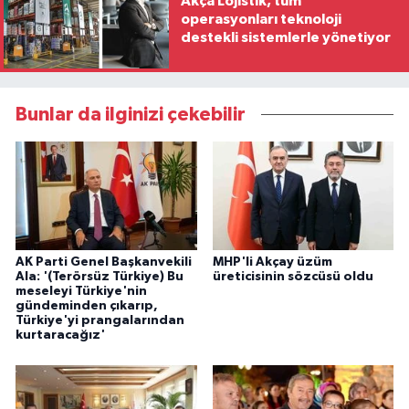
Akça Lojistik, tüm
operasyonları teknoloji
destekli sistemlerle yönetiyor
Bunlar da ilginizi çekebilir
AK Parti Genel Başkanvekili
MHP'li Akçay üzüm
Ala: '(Terörsüz Türkiye) Bu
üreticisinin sözcüsü oldu
meseleyi Türkiye'nin
gündeminden çıkarıp,
Türkiye'yi prangalarından
kurtaracağız'