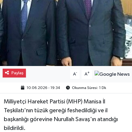
Gayrimenkul
Spor
Eğitim
Paylaş
-
+
A
A
10.06.2026 - 19:34
Okunma Süresi: 1 Dk
Milliyetçi Hareket Partisi (MHP) Manisa İl
Teşkilatı'nın tüzük gereği feshedildiği ve il
başkanlığı görevine Nurullah Savaş'ın atandığı
bildirildi.