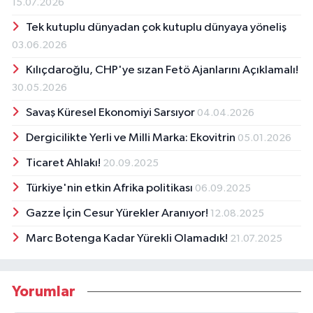
15.07.2026
Tek kutuplu dünyadan çok kutuplu dünyaya yöneliş
03.06.2026
Kılıçdaroğlu, CHP'ye sızan Fetö Ajanlarını Açıklamalı!
30.05.2026
Savaş Küresel Ekonomiyi Sarsıyor
04.04.2026
Dergicilikte Yerli ve Milli Marka: Ekovitrin
05.01.2026
Ticaret Ahlakı!
20.09.2025
Türkiye'nin etkin Afrika politikası
06.09.2025
Gazze İçin Cesur Yürekler Aranıyor!
12.08.2025
Marc Botenga Kadar Yürekli Olamadık!
21.07.2025
Yorumlar