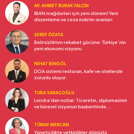
AV. AHMET BURAK YALÇIN
IBAN mağdurları için yeni dönem! Yeni
düzenleme ve ceza indirim oranları
ŞEREF ÖZATA
Belirsizlikten rekabet gücüne: Türkiye'nin
yeni ekonomi vizyonu
NIHAT BINGÖL
DOA sistemi restoran, kafe ve otellerde
zorunlu oluyor
TUBA SARAÇOĞLU
Londra’dan notlar: Ticaretin, diplomasinin
ve küresel vizyonun başkentinde
Türkiye’nin yükselen gücü
TÜMAY MERCAN
Yöneticilikte yetkinlikler dönüştü