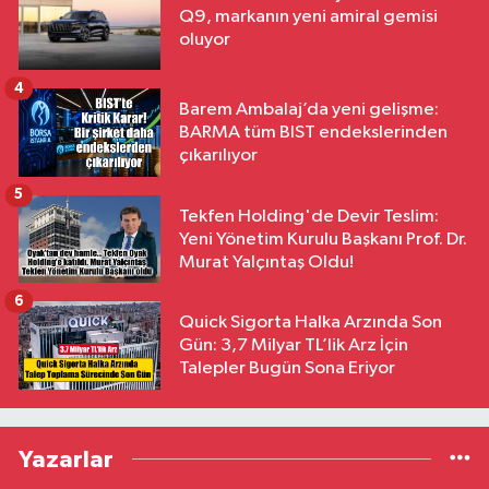
Q9, markanın yeni amiral gemisi
oluyor
4
Barem Ambalaj’da yeni gelişme:
BARMA tüm BIST endekslerinden
çıkarılıyor
5
Tekfen Holding'de Devir Teslim:
Yeni Yönetim Kurulu Başkanı Prof. Dr.
Murat Yalçıntaş Oldu!
6
Quick Sigorta Halka Arzında Son
Gün: 3,7 Milyar TL’lik Arz İçin
Talepler Bugün Sona Eriyor
Yazarlar