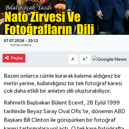
Gayrimenkul
Spor
Eğitim
07.07.2026 - 20:12
YAYINLANMA
Paylaş
-
+
A
A
Bazen onlarca cümle kurarak kaleme aldığınız bir
metin yerine, kullandığınız bir tek fotoğraf karesi
çok daha etkili bir anlatım dili oluşturabiliyor.
Rahmetli Başbakan Bülent Ecevit, 28 Eylül 1999
tarihinde Beyaz Saray Oval Ofis’te, dönemin ABD
Başkanı Bill Clinton ile görüşürken bir fotoğraf
karesi tartışmalara yol açtı. O tek kare fotoğrafta