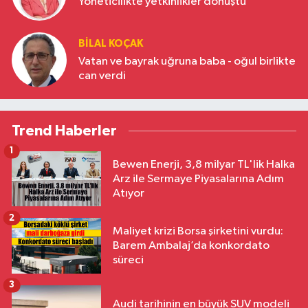
Yöneticilikte yetkinlikler dönüştü
BILAL KOÇAK
Vatan ve bayrak uğruna baba - oğul birlikte
can verdi
Trend Haberler
1
Bewen Enerji, 3,8 milyar TL'lik Halka
Arz ile Sermaye Piyasalarına Adım
Atıyor
2
Maliyet krizi Borsa şirketini vurdu:
Barem Ambalaj’da konkordato
süreci
3
Audi tarihinin en büyük SUV modeli