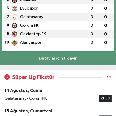
6
Eyüpspor
0
0
7
Galatasaray
0
0
8
Çorum FK
0
0
9
Gaziantep FK
0
0
10
Alanyaspor
0
0
Detaylar için tıklayın
Süper Lig Fikstür
14 Ağustos, Cuma
Galatasaray - Çorum FK
21:30
15 Ağustos, Cumartesi