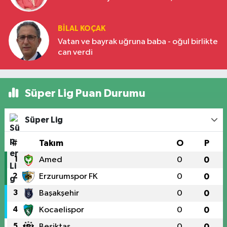
BILAL KOÇAK
Vatan ve bayrak uğruna baba - oğul birlikte
can verdi
Süper Lig Puan Durumu
Süper Lig
#
Takım
O
P
1
Amed
0
0
2
Erzurumspor FK
0
0
3
Başakşehir
0
0
4
Kocaelispor
0
0
5
Beşiktaş
0
0