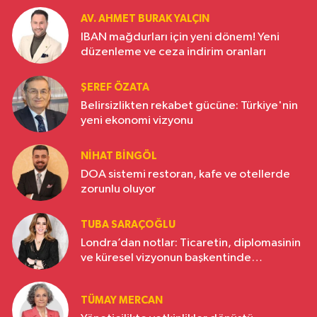
AV. AHMET BURAK YALÇIN
IBAN mağdurları için yeni dönem! Yeni
düzenleme ve ceza indirim oranları
ŞEREF ÖZATA
Belirsizlikten rekabet gücüne: Türkiye'nin
yeni ekonomi vizyonu
NIHAT BINGÖL
DOA sistemi restoran, kafe ve otellerde
zorunlu oluyor
TUBA SARAÇOĞLU
Londra’dan notlar: Ticaretin, diplomasinin
ve küresel vizyonun başkentinde
Türkiye’nin yükselen gücü
TÜMAY MERCAN