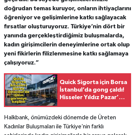
doğrudan temas kuruyor, onların ihtiyaçlarını
öğreniyor ve gelişimlerine katkı sağlayacak
fırsatlar oluşturuyoruz. Türkiye’nin dört bir
yanında gerçekleştirdiğimiz buluşmalarda,
kadın girişimcilerin deneyimlerine ortak olup
yeni fikirlerin filizlenmesine katkı sağlamaya
çalışıyoruz.”
Quick Sigorta için Borsa
İstanbul’da gong çaldı!
Hisseler Yıldız Pazar’da
işlem görmeye başladı
Halkbank, önümüzdeki dönemde de Üreten
Kadınlar Buluşmaları ile Türkiye’nin farklı