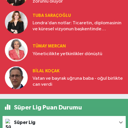
zorunlu oluyor
TUBA SARAÇOĞLU
Londra’dan notlar: Ticaretin, diplomasinin
ve küresel vizyonun başkentinde
Türkiye’nin yükselen gücü
TÜMAY MERCAN
Yöneticilikte yetkinlikler dönüştü
BILAL KOÇAK
Vatan ve bayrak uğruna baba - oğul birlikte
can verdi
Süper Lig Puan Durumu
Süper Lig