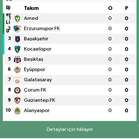
#
Takım
O
P
1
Amed
0
0
2
Erzurumspor FK
0
0
3
Başakşehir
0
0
4
Kocaelispor
0
0
5
Beşiktaş
0
0
6
Eyüpspor
0
0
7
Galatasaray
0
0
8
Çorum FK
0
0
9
Gaziantep FK
0
0
10
Alanyaspor
0
0
Detaylar için tıklayın