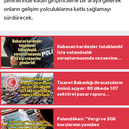
şehirlerinde kadın girişimcilerle bir araya gelerek
onların gelişim yolculuklarına katkı sağlamayı
sürdürecek.
Babacan kardeşler tutuklandı!
İşte vatandaşlık
soruşturmasında cezaevine
gönderilen 32 isim
Ticaret Bakanlığı ihracatçıların
önünü açıyor: 80 ülkede 107
sektörel pazar raporu
hazırlandı
Palandöken: "Vergi ve SGK
borçlarının yeniden