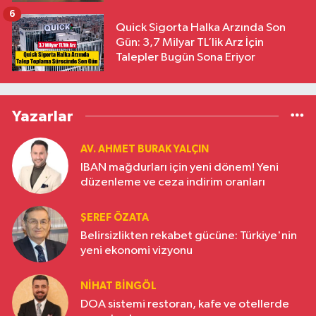
6
Quick Sigorta Halka Arzında Son
Gün: 3,7 Milyar TL’lik Arz İçin
Talepler Bugün Sona Eriyor
Yazarlar
AV. AHMET BURAK YALÇIN
IBAN mağdurları için yeni dönem! Yeni
düzenleme ve ceza indirim oranları
ŞEREF ÖZATA
Belirsizlikten rekabet gücüne: Türkiye'nin
yeni ekonomi vizyonu
NIHAT BINGÖL
DOA sistemi restoran, kafe ve otellerde