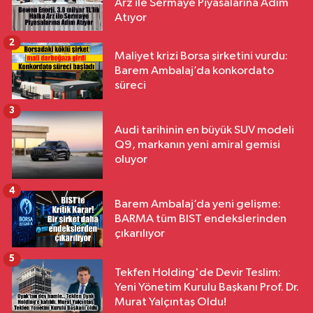
Arz ile Sermaye Piyasalarına Adım
Atıyor
2
Maliyet krizi Borsa şirketini vurdu:
Barem Ambalaj’da konkordato
süreci
3
Audi tarihinin en büyük SUV modeli
Q9, markanın yeni amiral gemisi
oluyor
4
Barem Ambalaj’da yeni gelişme:
BARMA tüm BIST endekslerinden
çıkarılıyor
5
Tekfen Holding'de Devir Teslim:
Yeni Yönetim Kurulu Başkanı Prof. Dr.
Murat Yalçıntaş Oldu!