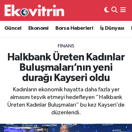
Güncel
Hava Durumu
Güncel
Ekonomi
Borsa Haberleri
İş Dünyası
Ekonomi
Trafik Durumu
FINANS
Borsa Haberleri
Süper Lig Puan Durumu ve Fikstür
Halkbank Üreten Kadınlar
Buluşmaları’nın yeni
İş Dünyası
Tüm Manşetler
durağı Kayseri oldu
Lojistik
Son Dakika Haberleri
Kadınların ekonomik hayatta daha fazla yer
almasını teşvik etmeyi hedefleyen “Halkbank
Otovitrin
Haber Arşivi
Üreten Kadınlar Buluşmaları” bu kez Kayseri’de
düzenlendi.
Asayiş
Magazin