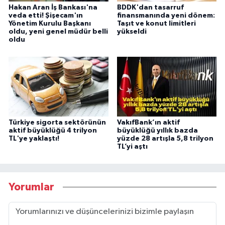
Hakan Aran İş Bankası'na
BDDK'dan tasarruf
veda etti! Şişecam'ın
finansmanında yeni dönem:
Yönetim Kurulu Başkanı
Taşıt ve konut limitleri
oldu, yeni genel müdür belli
yükseldi
oldu
Türkiye sigorta sektörünün
VakıfBank’ın aktif
aktif büyüklüğü 4 trilyon
büyüklüğü yıllık bazda
TL'ye yaklaştı!
yüzde 28 artışla 5,8 trilyon
TL’yi aştı
Yorumlar