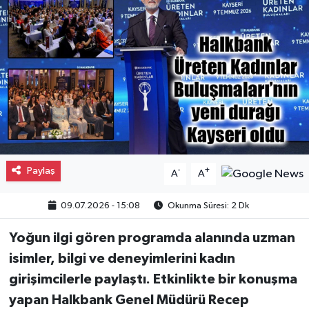
Gayrimenkul
Spor
Eğitim
Paylaş
-
+
A
A
09.07.2026 - 15:08
Okunma Süresi: 2 Dk
Yoğun ilgi gören programda alanında uzman
isimler, bilgi ve deneyimlerini kadın
girişimcilerle paylaştı. Etkinlikte bir konuşma
yapan Halkbank Genel Müdürü Recep