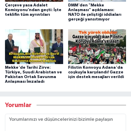
Çerçeve yasa Adalet
DMM'den "Mekke
Komisyonu’ndan geçti: İşte
Anlaşması" açıklaması:
teklifin tüm ayrıntıları
NATO ile çeliştiği iddiaları
gerçeği yansıtmıyor
Mekke'de Tarihi Zirve:
Filistin Konvoyu Adana'da
Türkiye, Suudi Arabistan ve
coşkuyla karşılandı! Gazze
Pakistan Ortak Savunma
için destek mesajları verildi
Anlaşması İmzaladı
Yorumlar