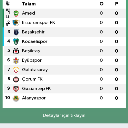
#
Takım
O
P
1
Amed
0
0
2
Erzurumspor FK
0
0
3
Başakşehir
0
0
4
Kocaelispor
0
0
5
Beşiktaş
0
0
6
Eyüpspor
0
0
7
Galatasaray
0
0
8
Çorum FK
0
0
9
Gaziantep FK
0
0
10
Alanyaspor
0
0
Detaylar için tıklayın