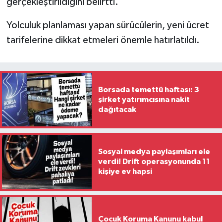
gerçekleştirildiğini belirtti.
Yolculuk planlaması yapan sürücülerin, yeni ücret
tarifelerine dikkat etmeleri önemle hatırlatıldı.
Borsada temettü haftası: 3
şirket yatırımcısına nakit
dağıtacak
Sosyal medya paylaşımları ele
verdi! Drift operasyonunda 11
kişiye ev hapsi
Çocuk Koruma Kanunu kabul