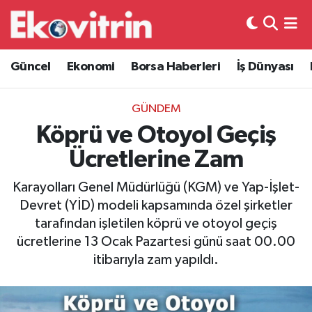
Güncel
Hava Durumu
Güncel
Ekonomi
Borsa Haberleri
İş Dünyası
Ekonomi
Trafik Durumu
GÜNDEM
Borsa Haberleri
Süper Lig Puan Durumu ve Fikstür
Köprü ve Otoyol Geçiş
Ücretlerine Zam
İş Dünyası
Tüm Manşetler
Karayolları Genel Müdürlüğü (KGM) ve Yap-İşlet-
Lojistik
Son Dakika Haberleri
Devret (YİD) modeli kapsamında özel şirketler
tarafından işletilen köprü ve otoyol geçiş
Otovitrin
Haber Arşivi
ücretlerine 13 Ocak Pazartesi günü saat 00.00
itibarıyla zam yapıldı.
Asayiş
Magazin