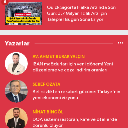
6
Quick Sigorta Halka Arzında Son
Gün: 3,7 Milyar TL’lik Arz İçin
Talepler Bugün Sona Eriyor
Yazarlar
AV. AHMET BURAK YALÇIN
IBAN mağdurları için yeni dönem! Yeni
düzenleme ve ceza indirim oranları
ŞEREF ÖZATA
Belirsizlikten rekabet gücüne: Türkiye'nin
yeni ekonomi vizyonu
NIHAT BINGÖL
DOA sistemi restoran, kafe ve otellerde
zorunlu oluyor