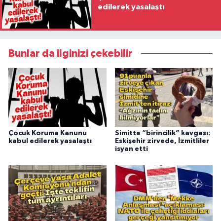
edilerek yasalaştı
Bunlar da ilginizi çekebilir
Çocuk Koruma Kanunu
Simitte “birincilik” kavgası:
kabul edilerek yasalaştı
Eskişehir zirvede, İzmitliler
isyan etti