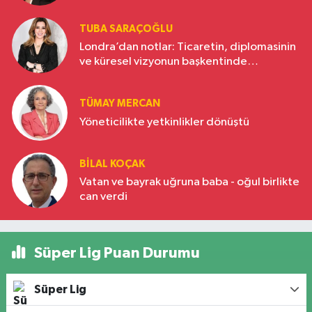
TUBA SARAÇOĞLU
Londra’dan notlar: Ticaretin, diplomasinin
ve küresel vizyonun başkentinde
Türkiye’nin yükselen gücü
TÜMAY MERCAN
Yöneticilikte yetkinlikler dönüştü
BILAL KOÇAK
Vatan ve bayrak uğruna baba - oğul birlikte
can verdi
Süper Lig Puan Durumu
Süper Lig