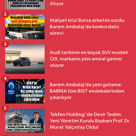
Atıyor
2
Maliyet krizi Borsa şirketini vurdu:
Barem Ambalaj’da konkordato
süreci
3
Audi tarihinin en büyük SUV modeli
Q9, markanın yeni amiral gemisi
oluyor
4
Barem Ambalaj’da yeni gelişme:
BARMA tüm BIST endekslerinden
çıkarılıyor
5
Tekfen Holding'de Devir Teslim:
Yeni Yönetim Kurulu Başkanı Prof. Dr.
Murat Yalçıntaş Oldu!