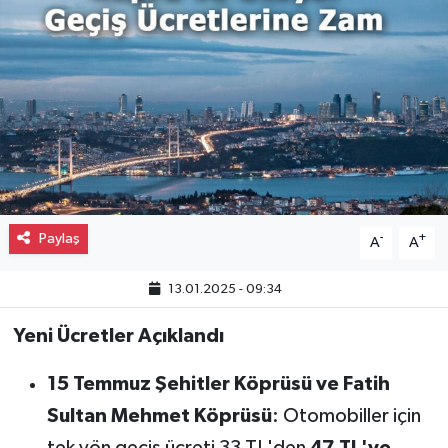
Gayrimenkul
Spor
Eğitim
Paylaş
-
+
A
A
13.01.2025 - 09:34
Yeni Ücretler Açıklandı
15 Temmuz Şehitler Köprüsü ve Fatih
Sultan Mehmet Köprüsü
: Otomobiller için
tek yön geçiş ücreti 33 TL'den
47 TL'ye