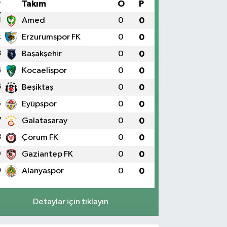
#
Takım
O
P
1
Amed
0
0
2
Erzurumspor FK
0
0
3
Başakşehir
0
0
4
Kocaelispor
0
0
5
Beşiktaş
0
0
6
Eyüpspor
0
0
7
Galatasaray
0
0
8
Çorum FK
0
0
9
Gaziantep FK
0
0
0
Alanyaspor
0
0
Detaylar için tıklayın