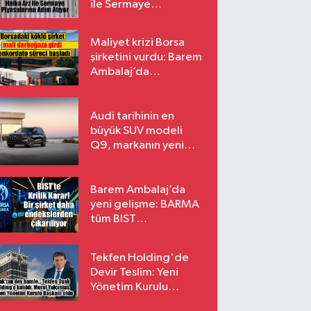
ile Sermaye
Piyasalarına Adım
Atıyor
Maliyet krizi Borsa
şirketini vurdu: Barem
Ambalaj’da
konkordato süreci
Audi tarihinin en
büyük SUV modeli
Q9, markanın yeni
amiral gemisi oluyor
Barem Ambalaj’da
yeni gelişme: BARMA
tüm BIST
endekslerinden
çıkarılıyor
Tekfen Holding'de
Devir Teslim: Yeni
Yönetim Kurulu
Başkanı Prof. Dr. Murat