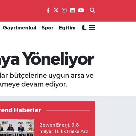
Gayrimenkul
Spor
Eğitim
ya Yöneliyor
cılar bütçelerine uygun arsa ve
 çekmeye devam ediyor.
rend Haberler
Bewen Enerji, 3,8
milyar TL'lik Halka Arz