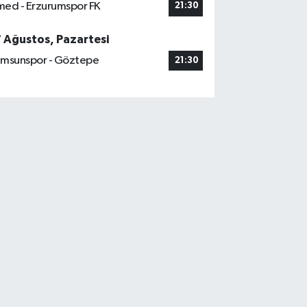
ed - Erzurumspor FK
21:30
7 Ağustos, Pazartesi
msunspor - Göztepe
21:30