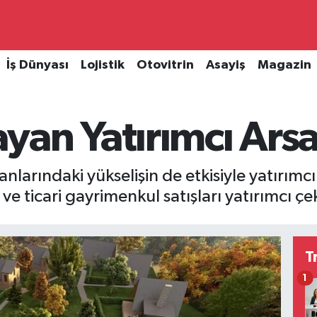
İş Dünyası
Lojistik
Otovitrin
Asayiş
Magazin
an Yatırımcı Arsa
ranlarındaki yükselişin de etkisiyle yatırım
a ve ticari gayrimenkul satışları yatırımcı
T
1