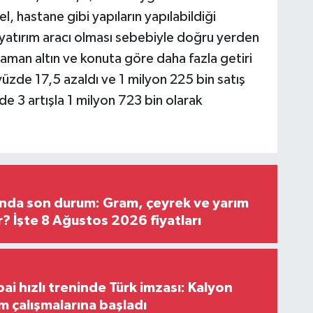
, hastane gibi yapıların yapılabildiği
 yatırım aracı olması sebebiyle doğru yerden
 zaman altın ve konuta göre daha fazla getiri
 yüzde 17,5 azaldı ve 1 milyon 225 bin satış
de 3 artışla 1 milyon 723 bin olarak
rında son durum: Gram, çeyrek ve yarım
r? İşte 8 Ağustos 2026 fiyatları
i hızlı treninde Türk imzası: Kalyon
m çalışmalarına başladı