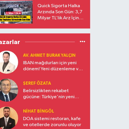
Yalçıntaş Oldu!
Quick Sigorta Halka
Arzında Son Gün: 3,7
Milyar TL’lik Arz İçin
Talepler Bugün Sona
Eriyor
azarlar
AV. AHMET BURAK YALÇIN
IBAN mağdurları için yeni
dönem! Yeni düzenleme ve
ceza indirim oranları
ŞEREF ÖZATA
Belirsizlikten rekabet
gücüne: Türkiye'nin yeni
ekonomi vizyonu
NIHAT BINGÖL
DOA sistemi restoran, kafe
ve otellerde zorunlu oluyor