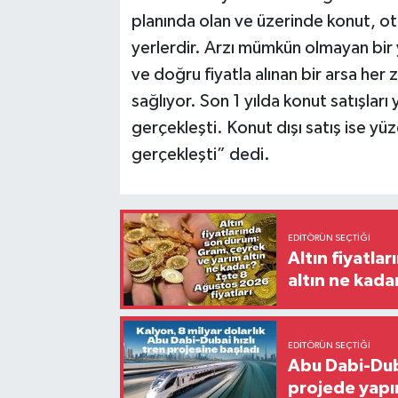
planında olan ve üzerinde konut, otel
yerlerdir. Arzı mümkün olmayan bir
ve doğru fiyatla alınan bir arsa her
sağlıyor. Son 1 yılda konut satışları
gerçekleşti. Konut dışı satış ise yüz
gerçekleşti” dedi.
EDITÖRÜN SEÇTIĞI
Altın fiyatla
altın ne kada
EDITÖRÜN SEÇTIĞI
Abu Dabi-Duba
projede yapı