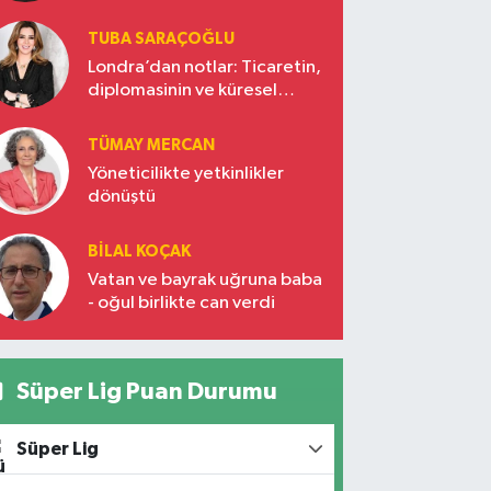
TUBA SARAÇOĞLU
Londra’dan notlar: Ticaretin,
diplomasinin ve küresel
vizyonun başkentinde
Türkiye’nin yükselen gücü
TÜMAY MERCAN
Yöneticilikte yetkinlikler
dönüştü
BILAL KOÇAK
Vatan ve bayrak uğruna baba
- oğul birlikte can verdi
Süper Lig Puan Durumu
Süper Lig