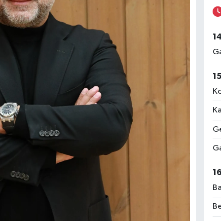
1
Ga
1
Ko
Ka
Ge
Ga
1
Ba
Be