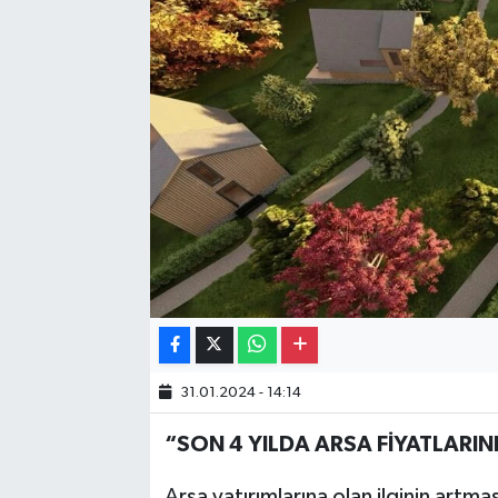
Gayrimenkul
Spor
Eğitim
31.01.2024 - 14:14
“SON 4 YILDA ARSA FİYATLARI
Arsa yatırımlarına olan ilginin artma