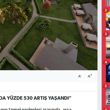
2
3
4
-
+
A
A
5
NDA YÜZDE 530 ARTIŞ YAŞANDI”
sının temel nedenleri arasında, arsa