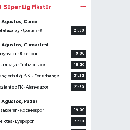
Süper Lig Fikstür
4 Ağustos, Cuma
latasaray - Çorum FK
21:30
5 Ağustos, Cumartesi
nyaspor - Rizespor
19:00
sımpaşa - Trabzonspor
19:00
nçlerbirliği S.K. - Fenerbahçe
21:30
ziantep FK - Alanyaspor
21:30
6 Ağustos, Pazar
şakşehir - Kocaelispor
19:00
şiktaş - Eyüpspor
21:30