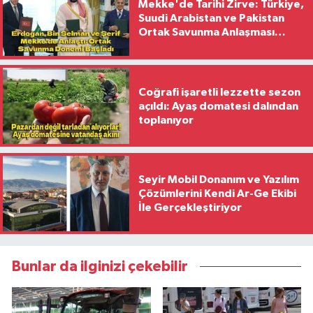
Mekke'de Tarihi Zirve: Türkiye,
Suudi Arabistan ve Pakistan
Ortak Savunma Anlaşması
İmzaladı
Coğrafi işaretli lezzette sezon
açıldı: Ayaş domatesi dalından
toplanıyor
Seyir Mobil Donanım ve Yazılım
Çözümlerini Kendi Ar-Ge Ekibi
İle Gerçekleştiriyor
Bunlar da ilginizi çekebilir