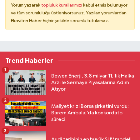
Yorum yazarak
topluluk kurallarımızı
kabul etmiş bulunuyor
ve tüm sorumluluğu üstleniyorsunuz. Yazılan yorumlardan
Ekovitrin Haber hiçbir şekilde sorumlu tutulamaz.
Trend Haberler
1
Bewen Enerji, 3,8 milyar TL'lik Halka
Arz ile Sermaye Piyasalarına Adım
Atıyor
2
Maliyet krizi Borsa şirketini vurdu:
Barem Ambalaj’da konkordato
süreci
3
Audi tarihinin en büyük SUV modeli