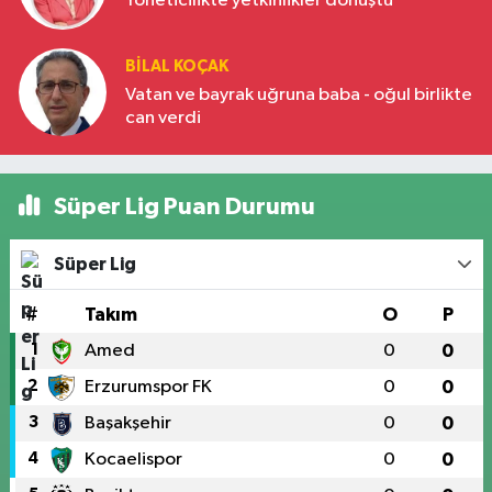
Yöneticilikte yetkinlikler dönüştü
BILAL KOÇAK
Vatan ve bayrak uğruna baba - oğul birlikte
can verdi
Süper Lig Puan Durumu
Süper Lig
#
Takım
O
P
1
Amed
0
0
2
Erzurumspor FK
0
0
3
Başakşehir
0
0
4
Kocaelispor
0
0