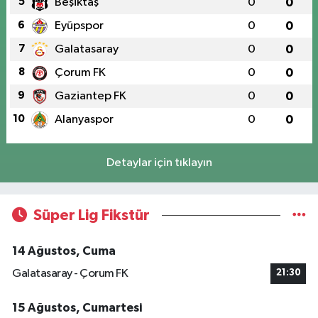
5
Beşiktaş
0
0
6
Eyüpspor
0
0
7
Galatasaray
0
0
8
Çorum FK
0
0
9
Gaziantep FK
0
0
10
Alanyaspor
0
0
Detaylar için tıklayın
Süper Lig Fikstür
14 Ağustos, Cuma
Galatasaray - Çorum FK
21:30
15 Ağustos, Cumartesi