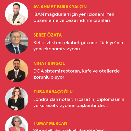
AV. AHMET BURAK YALÇIN
IBAN mağdurları için yeni dönem! Yeni
düzenleme ve ceza indirim oranları
ŞEREF ÖZATA
Belirsizlikten rekabet gücüne: Türkiye'nin
yeni ekonomi vizyonu
NIHAT BINGÖL
DOA sistemi restoran, kafe ve otellerde
zorunlu oluyor
TUBA SARAÇOĞLU
Londra’dan notlar: Ticaretin, diplomasinin
ve küresel vizyonun başkentinde
Türkiye’nin yükselen gücü
TÜMAY MERCAN