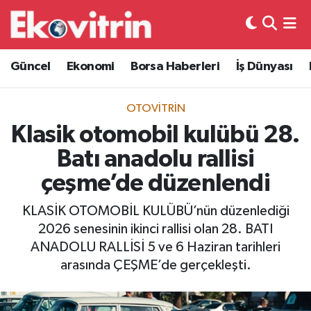
Güncel
Hava Durumu
Güncel
Ekonomi
Borsa Haberleri
İş Dünyası
Ekonomi
Trafik Durumu
OTOVITRIN
Borsa Haberleri
Süper Lig Puan Durumu ve Fikstür
Klasik otomobil kulübü 28.
Batı anadolu rallisi
İş Dünyası
Tüm Manşetler
çeşme’de düzenlendi
Lojistik
Son Dakika Haberleri
KLASİK OTOMOBİL KULÜBÜ’nün düzenlediği
2026 senesinin ikinci rallisi olan 28. BATI
Otovitrin
Haber Arşivi
ANADOLU RALLİSİ 5 ve 6 Haziran tarihleri
arasında ÇEŞME’de gerçekleşti.
Asayiş
Magazin