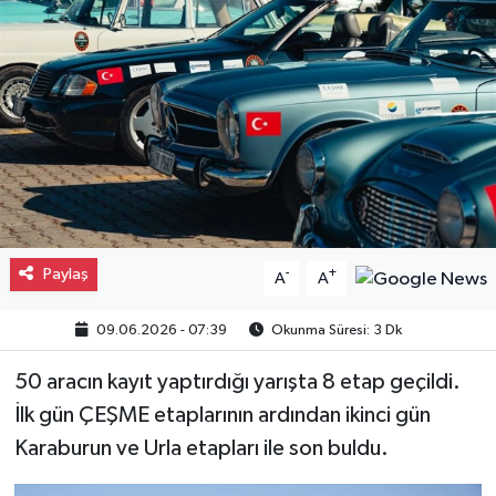
Gayrimenkul
Spor
Eğitim
Paylaş
-
+
A
A
09.06.2026 - 07:39
Okunma Süresi: 3 Dk
50 aracın kayıt yaptırdığı yarışta 8 etap geçildi.
İlk gün ÇEŞME etaplarının ardından ikinci gün
Karaburun ve Urla etapları ile son buldu.