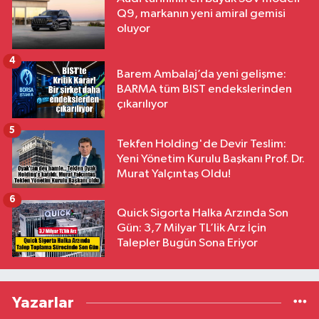
Q9, markanın yeni amiral gemisi
oluyor
4
Barem Ambalaj’da yeni gelişme:
BARMA tüm BIST endekslerinden
çıkarılıyor
5
Tekfen Holding'de Devir Teslim:
Yeni Yönetim Kurulu Başkanı Prof. Dr.
Murat Yalçıntaş Oldu!
6
Quick Sigorta Halka Arzında Son
Gün: 3,7 Milyar TL’lik Arz İçin
Talepler Bugün Sona Eriyor
Yazarlar