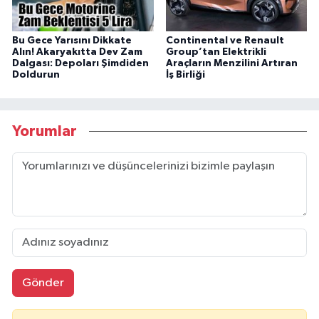
Bu Gece Yarısını Dikkate
Continental ve Renault
Alın! Akaryakıtta Dev Zam
Group’tan Elektrikli
Dalgası: Depoları Şimdiden
Araçların Menzilini Artıran
Doldurun
İş Birliği
Yorumlar
Gönder