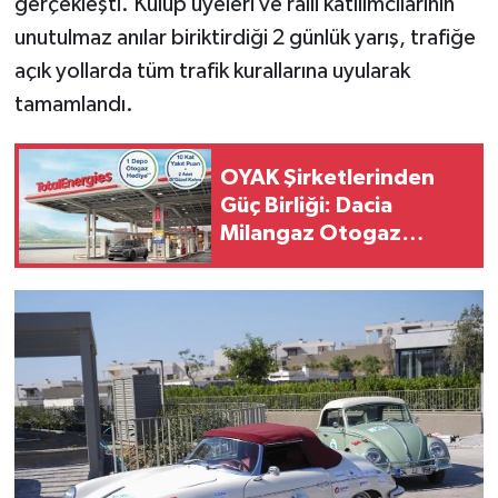
gerçekleşti. Kulüp üyeleri ve ralli katılımcılarının
unutulmaz anılar biriktirdiği 2 günlük yarış, trafiğe
açık yollarda tüm trafik kurallarına uyularak
tamamlandı.
OYAK Şirketlerinden
Güç Birliği: Dacia
Milangaz Otogaz
Kampanyası Başlıyor!