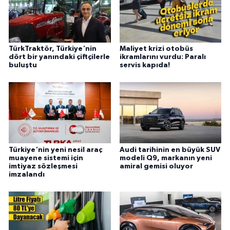
TürkTraktör, Türkiye'nin
Maliyet krizi otobüs
dört bir yanındaki çiftçilerle
ikramlarını vurdu: Paralı
buluştu
servis kapıda!
Türkiye'nin yeni nesil araç
Audi tarihinin en büyük SUV
muayene sistemi için
modeli Q9, markanın yeni
imtiyaz sözleşmesi
amiral gemisi oluyor
imzalandı