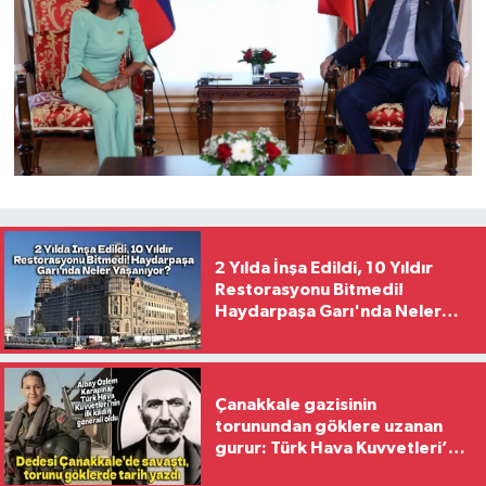
2 Yılda İnşa Edildi, 10 Yıldır
Restorasyonu Bitmedi!
Haydarpaşa Garı'nda Neler
Yaşanıyor?
Çanakkale gazisinin
torunundan göklere uzanan
gurur: Türk Hava Kuvvetleri’nin
ilk kadın generali oldu