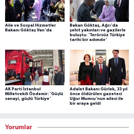
Aile ve Sosyal Hizmetler
Bakan Göktaş, Ağrı'da
Bakanı Göktaş Van'da
şehit yakınları ve gazilerle
buluştu: 'Terörsüz Türkiye
tarihi bir adımdır'
AK Parti İstanbul
Adalet Bakanı Gürlek, 33 yıl
Milletvekili Özdemir: 'Güçlü
önce öldürülen gazeteci
sanayi, güçlü Türkiye'
Uğur Mumcu'nun ailesi ile
bir araya geldi
Yorumlar