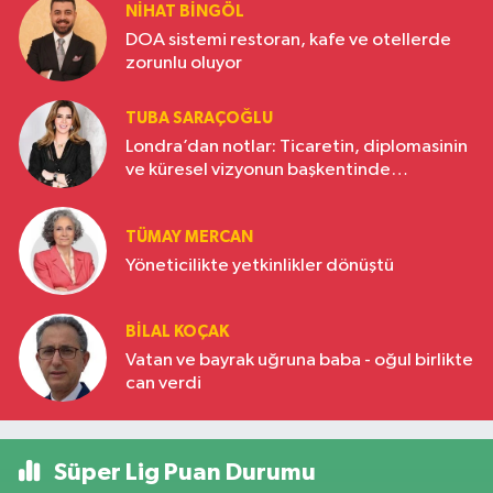
NIHAT BINGÖL
DOA sistemi restoran, kafe ve otellerde
zorunlu oluyor
TUBA SARAÇOĞLU
Londra’dan notlar: Ticaretin, diplomasinin
ve küresel vizyonun başkentinde
Türkiye’nin yükselen gücü
TÜMAY MERCAN
Yöneticilikte yetkinlikler dönüştü
BILAL KOÇAK
Vatan ve bayrak uğruna baba - oğul birlikte
can verdi
Süper Lig Puan Durumu