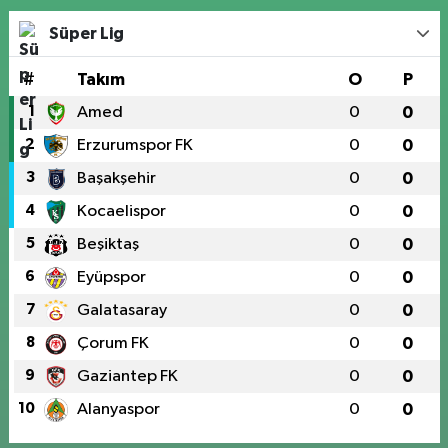
Süper Lig
#
Takım
O
P
1
Amed
0
0
2
Erzurumspor FK
0
0
3
Başakşehir
0
0
4
Kocaelispor
0
0
5
Beşiktaş
0
0
6
Eyüpspor
0
0
7
Galatasaray
0
0
8
Çorum FK
0
0
9
Gaziantep FK
0
0
10
Alanyaspor
0
0