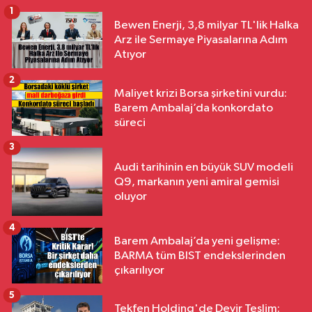
1
Bewen Enerji, 3,8 milyar TL'lik Halka
Arz ile Sermaye Piyasalarına Adım
Atıyor
2
Maliyet krizi Borsa şirketini vurdu:
Barem Ambalaj’da konkordato
süreci
3
Audi tarihinin en büyük SUV modeli
Q9, markanın yeni amiral gemisi
oluyor
4
Barem Ambalaj’da yeni gelişme:
BARMA tüm BIST endekslerinden
çıkarılıyor
5
Tekfen Holding'de Devir Teslim: