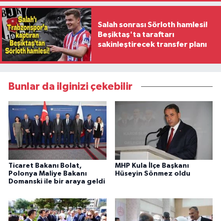
Salah sonrası Sörloth hamlesi!
Beşiktaş'ta taraftarı
sakinleştirecek transfer planı
Bunlar da ilginizi çekebilir
Ticaret Bakanı Bolat,
MHP Kula İlçe Başkanı
Polonya Maliye Bakanı
Hüseyin Sönmez oldu
Domanski ile bir araya geldi