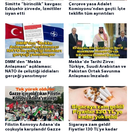
Simitte “birincilik” kavgası:
Çerçeve yasa Adalet
Eskişehir zirvede, İzmitliler
Komisyonu’ndan geçti: İşte
isyan etti
teklifin tüm ayrıntıları
DMM'den "Mekke
Mekke'de Tarihi Zirve:
Anlaşması" açıklaması:
Türkiye, Suudi Arabistan ve
NATO ile çeliştiği iddiaları
Pakistan Ortak Savunma
gerçeği yansıtmıyor
Anlaşması İmzaladı
Filistin Konvoyu Adana'da
Sigaraya zam geldi!
coşkuyla karşılandı! Gazze
Fiyatlar 130 TL’ye kadar