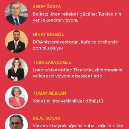
ŞEREF ÖZATA
Belirsizlikten rekabet gücüne: Türkiye'nin
yeni ekonomi vizyonu
NIHAT BINGÖL
DOA sistemi restoran, kafe ve otellerde
zorunlu oluyor
TUBA SARAÇOĞLU
Londra’dan notlar: Ticaretin, diplomasinin
ve küresel vizyonun başkentinde
Türkiye’nin yükselen gücü
TÜMAY MERCAN
Yöneticilikte yetkinlikler dönüştü
BILAL KOÇAK
Vatan ve bayrak uğruna baba - oğul birlikte