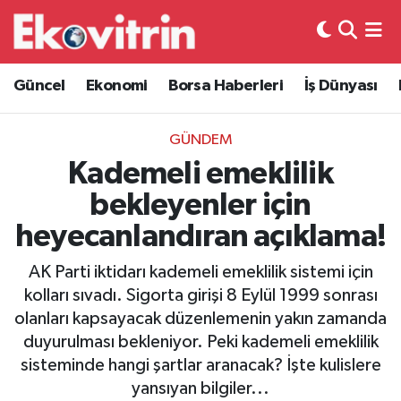
Güncel
Hava Durumu
Güncel
Ekonomi
Borsa Haberleri
İş Dünyası
Ekonomi
Trafik Durumu
GÜNDEM
Borsa Haberleri
Süper Lig Puan Durumu ve Fikstür
Kademeli emeklilik
bekleyenler için
İş Dünyası
Tüm Manşetler
heyecanlandıran açıklama!
Lojistik
Son Dakika Haberleri
AK Parti iktidarı kademeli emeklilik sistemi için
kolları sıvadı. Sigorta girişi 8 Eylül 1999 sonrası
Otovitrin
Haber Arşivi
olanları kapsayacak düzenlemenin yakın zamanda
duyurulması bekleniyor. Peki kademeli emeklilik
Asayiş
sisteminde hangi şartlar aranacak? İşte kulislere
yansıyan bilgiler...
Magazin