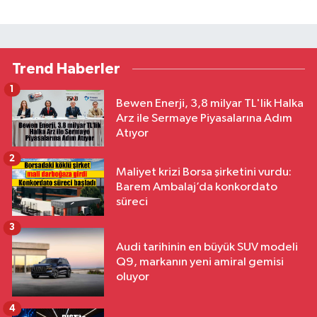
Trend Haberler
1
Bewen Enerji, 3,8 milyar TL'lik Halka
Arz ile Sermaye Piyasalarına Adım
Atıyor
2
Maliyet krizi Borsa şirketini vurdu:
Barem Ambalaj’da konkordato
süreci
3
Audi tarihinin en büyük SUV modeli
Q9, markanın yeni amiral gemisi
oluyor
4