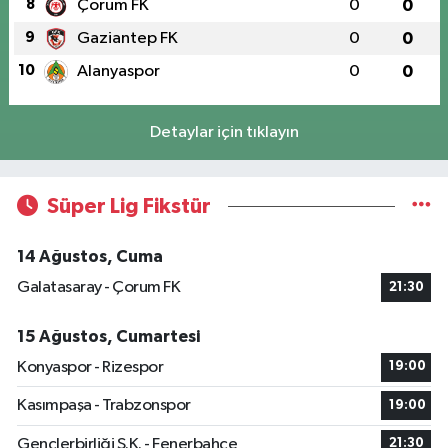
8
Çorum FK
0
0
9
Gaziantep FK
0
0
10
Alanyaspor
0
0
Detaylar için tıklayın
Süper Lig Fikstür
14 Ağustos, Cuma
Galatasaray - Çorum FK
21:30
15 Ağustos, Cumartesi
Konyaspor - Rizespor
19:00
Kasımpaşa - Trabzonspor
19:00
Gençlerbirliği S.K. - Fenerbahçe
21:30