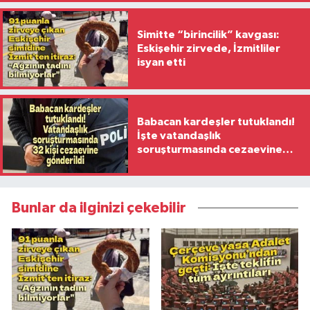
Simitte “birincilik” kavgası:
Eskişehir zirvede, İzmitliler
isyan etti
Babacan kardeşler tutuklandı!
İşte vatandaşlık
soruşturmasında cezaevine
gönderilen 32 isim
Bunlar da ilginizi çekebilir