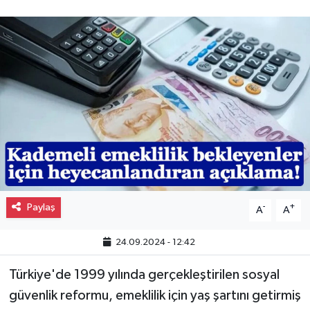
Gayrimenkul
Spor
Eğitim
Paylaş
-
+
A
A
24.09.2024 - 12:42
Türkiye'de 1999 yılında gerçekleştirilen sosyal
güvenlik reformu, emeklilik için yaş şartını getirmiş