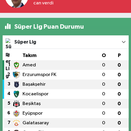
can verdi
Süper Lig Puan Durumu
Süper Lig
#
Takım
O
P
1
Amed
0
0
2
Erzurumspor FK
0
0
3
Başakşehir
0
0
4
Kocaelispor
0
0
5
Beşiktaş
0
0
6
Eyüpspor
0
0
7
Galatasaray
0
0