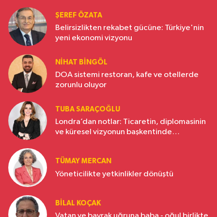
ŞEREF ÖZATA
Belirsizlikten rekabet gücüne: Türkiye'nin
yeni ekonomi vizyonu
NIHAT BINGÖL
DOA sistemi restoran, kafe ve otellerde
zorunlu oluyor
TUBA SARAÇOĞLU
Londra’dan notlar: Ticaretin, diplomasinin
ve küresel vizyonun başkentinde
Türkiye’nin yükselen gücü
TÜMAY MERCAN
Yöneticilikte yetkinlikler dönüştü
BILAL KOÇAK
Vatan ve bayrak uğruna baba - oğul birlikte