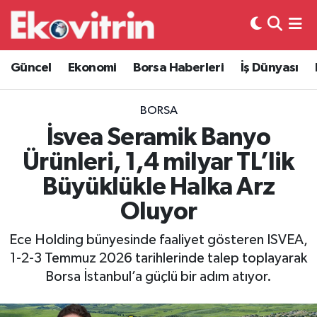
Güncel
Hava Durumu
Güncel
Ekonomi
Borsa Haberleri
İş Dünyası
Ekonomi
Trafik Durumu
BORSA
Borsa Haberleri
Süper Lig Puan Durumu ve Fikstür
İsvea Seramik Banyo
Ürünleri, 1,4 milyar TL’lik
İş Dünyası
Tüm Manşetler
Büyüklükle Halka Arz
Lojistik
Son Dakika Haberleri
Oluyor
Otovitrin
Haber Arşivi
Ece Holding bünyesinde faaliyet gösteren ISVEA,
1-2-3 Temmuz 2026 tarihlerinde talep toplayarak
Asayiş
Borsa İstanbul’a güçlü bir adım atıyor.
Magazin