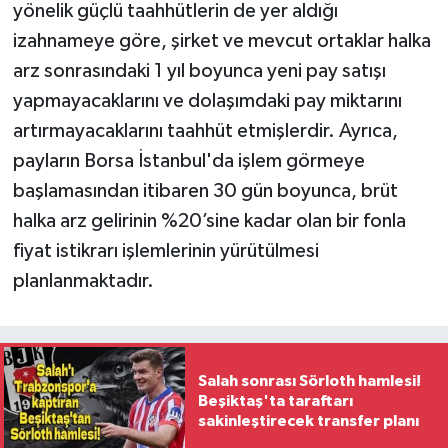
yönelik güçlü taahhütlerin de yer aldığı
izahnameye göre, şirket ve mevcut ortaklar halka
arz sonrasındaki 1 yıl boyunca yeni pay satışı
yapmayacaklarını ve dolaşımdaki pay miktarını
artırmayacaklarını taahhüt etmişlerdir. Ayrıca,
payların Borsa İstanbul'da işlem görmeye
başlamasından itibaren 30 gün boyunca, brüt
halka arz gelirinin %20’sine kadar olan bir fonla
fiyat istikrarı işlemlerinin yürütülmesi
planlanmaktadır.
Salah sonrası Sörloth hamlesi!
Beşiktaş'ta taraftarı
sakinleştirecek transfer planı