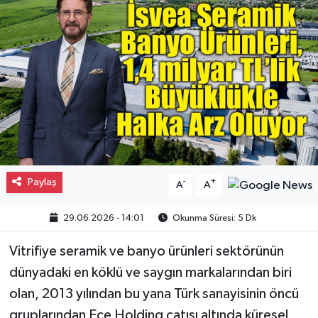
Gayrimenkul
Spor
Eğitim
Paylaş
-
+
A
A
29.06.2026 - 14:01
Okunma Süresi: 5 Dk
Vitrifiye seramik ve banyo ürünleri sektörünün
dünyadaki en köklü ve saygın markalarından biri
olan, 2013 yılından bu yana Türk sanayisinin öncü
gruplarından Ece Holding çatısı altında küresel