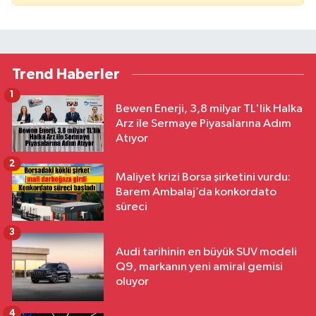
Trend Haberler
1
Bewen Enerji, 3,8 milyar TL'lik Halka
Arz ile Sermaye Piyasalarına Adım
Atıyor
2
Maliyet krizi Borsa şirketini vurdu:
Barem Ambalaj’da konkordato
süreci
3
Audi tarihinin en büyük SUV modeli
Q9, markanın yeni amiral gemisi
oluyor
4