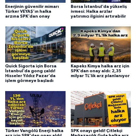
Enerjinin güvenilir mimarı
Borsa İstanbul’da yükseliş
Türker VEYAŞ’ın halka
ivmesi: Halka arzlar
arzına SPK’dan onay
yatırımcı ilgisini artırabilir
Quick Sigorta için Borsa
Kapeks Kimya halka arz için
İstanbul’da gong çaldı!
SPK’dan onay aldı: 2,35
Hisseler Yıldız Pazar’da
milyar TL’lik arz planlanıyor
işlem görmeye başladı
Türker Vangölü Enerji halka
SPK onayı geldi! Çitlekçi
arz için SPK’dan onay aldı!
Mağazacılık Gıda halka arz