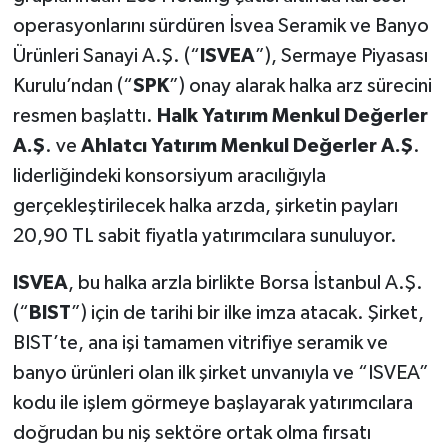
operasyonlarını sürdüren İsvea Seramik ve Banyo
Ürünleri Sanayi A.Ş. (“
ISVEA
”), Sermaye Piyasası
Kurulu’ndan (“
SPK
”) onay alarak halka arz sürecini
resmen başlattı.
Halk Yatırım Menkul Değerler
A.Ş
. ve
Ahlatcı Yatırım Menkul Değerler A.Ş
.
liderliğindeki konsorsiyum aracılığıyla
gerçekleştirilecek halka arzda, şirketin payları
20,90 TL sabit fiyatla yatırımcılara sunuluyor.
ISVEA
, bu halka arzla birlikte Borsa İstanbul A.Ş.
(“
BIST
”) için de tarihi bir ilke imza atacak. Şirket,
BIST’te, ana işi tamamen vitrifiye seramik ve
banyo ürünleri olan ilk şirket unvanıyla ve “ISVEA”
kodu ile işlem görmeye başlayarak yatırımcılara
doğrudan bu niş sektöre ortak olma fırsatı