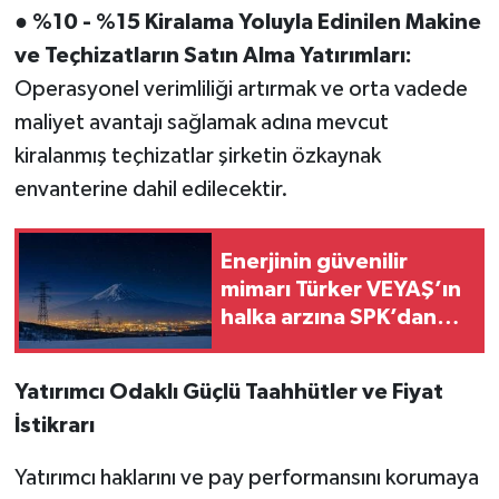
●
%10 - %15 Kiralama Yoluyla Edinilen Makine
ve Teçhizatların Satın Alma Yatırımları:
Operasyonel verimliliği artırmak ve orta vadede
maliyet avantajı sağlamak adına mevcut
kiralanmış teçhizatlar şirketin özkaynak
envanterine dahil edilecektir.
Enerjinin güvenilir
mimarı Türker VEYAŞ’ın
halka arzına SPK’dan
onay
Yatırımcı Odaklı Güçlü Taahhütler ve Fiyat
İstikrarı
Yatırımcı haklarını ve pay performansını korumaya