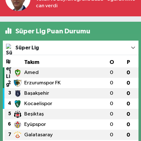
can verdi
Süper Lig Puan Durumu
Süper Lig
#
Takım
O
P
1
Amed
0
0
2
Erzurumspor FK
0
0
3
Başakşehir
0
0
4
Kocaelispor
0
0
5
Beşiktaş
0
0
6
Eyüpspor
0
0
7
Galatasaray
0
0