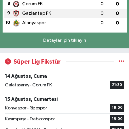
8
Çorum FK
0
0
9
Gaziantep FK
0
0
10
Alanyaspor
0
0
Detaylar için tıklayın
Süper Lig Fikstür
14 Ağustos, Cuma
Galatasaray - Çorum FK
21:30
15 Ağustos, Cumartesi
Konyaspor - Rizespor
19:00
Kasımpaşa - Trabzonspor
19:00