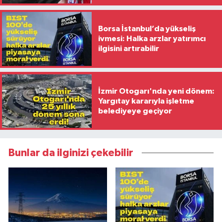
Borsa İstanbul’da yükseliş
ivmesi: Halka arzlar yatırımcı
ilgisini artırabilir
İzmir Otogarı'nda yeni dönem:
Yargıtay kararıyla işletme
belediyeye geçiyor
Bunlar da ilginizi çekebilir