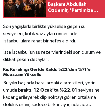
Başkanı Abdullah
Özdemir, 'Partimize
katılımlar sadece AK
Parti'nin değil,
Son yağışlarla birlikte yükselişe geçen su
Türkiye'nin
seviyeleri, kritik yaz ayları öncesinde
büyümesidir'
İstanbullulara rahat bir nefes aldırdı.
İşte İstanbul'un su rezervlerindeki son durum ve
dikkat çeken detaylar:
Kış Kuraklığı Geride Kaldı: %22'den %71'e
Muazzam Yükseliş
Bu yılın başında barajlardaki alarm zilleri, yerini
umuda bıraktı.
12 Ocak’ta %22.01
seviyesine
kadar gerileyerek dip noktayı gören ortalama
doluluk oranı, sadece birkaç ay içinde adeta