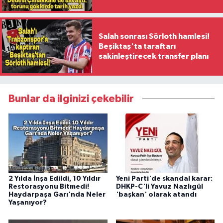
ilk kadın generali oldu
Salah sonrası Sörloth hamlesi!
Beşiktaş'ta taraftarı
sakinleştirecek transfer planı
Bunlar da ilginizi çekebilir
2 Yılda İnşa Edildi, 10 Yıldır
Yeni Parti'de skandal karar:
Restorasyonu Bitmedi!
DHKP-C'li Yavuz Nazlıgül
Haydarpaşa Garı'nda Neler
'başkan' olarak atandı
Yaşanıyor?