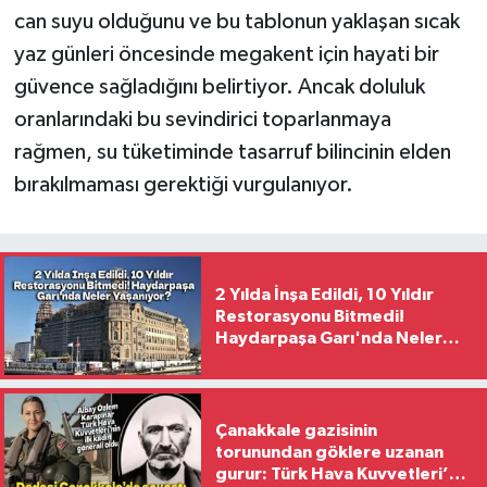
can suyu olduğunu ve bu tablonun yaklaşan sıcak
yaz günleri öncesinde megakent için hayati bir
güvence sağladığını belirtiyor. Ancak doluluk
oranlarındaki bu sevindirici toparlanmaya
rağmen, su tüketiminde tasarruf bilincinin elden
bırakılmaması gerektiği vurgulanıyor.
2 Yılda İnşa Edildi, 10 Yıldır
Restorasyonu Bitmedi!
Haydarpaşa Garı'nda Neler
Yaşanıyor?
Çanakkale gazisinin
torunundan göklere uzanan
gurur: Türk Hava Kuvvetleri’nin