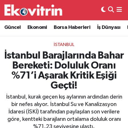
Güncel
Hava Durumu
Güncel
Ekonomi
Borsa Haberleri
İş Dünyası
Ekonomi
Trafik Durumu
İSTANBUL
Borsa Haberleri
Süper Lig Puan Durumu ve Fikstür
İstanbul Barajlarında Bahar
Bereketi: Doluluk Oranı
İş Dünyası
Tüm Manşetler
%71’i Aşarak Kritik Eşiği
Lojistik
Son Dakika Haberleri
Geçti!
Otovitrin
Haber Arşivi
İstanbul, kurak geçen kış aylarının ardından derin
bir nefes alıyor. İstanbul Su ve Kanalizasyon
Asayiş
İdaresi (İSKİ) tarafından paylaşılan son verilere
göre, kentteki barajların ortalama doluluk oranı
Magazin
%71.23 seviyesine ulaştı.