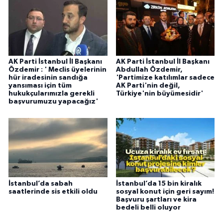
AK Parti İstanbul İl Başkanı
AK Parti İstanbul İl Başkanı
Özdemir : ' Meclis üyelerinin
Abdullah Özdemir,
hür iradesinin sandığa
'Partimize katılımlar sadece
yansıması için tüm
AK Parti'nin değil,
hukukçularımızla gerekli
Türkiye'nin büyümesidir'
başvurumuzu yapacağız'
İstanbul’da sabah
İstanbul’da 15 bin kiralık
saatlerinde sis etkili oldu
sosyal konut için geri sayım!
Başvuru şartları ve kira
bedeli belli oluyor