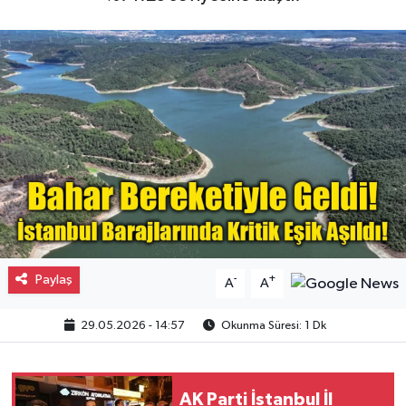
Gayrimenkul
Spor
Eğitim
Paylaş
-
+
A
A
29.05.2026 - 14:57
Okunma Süresi: 1 Dk
AK Parti İstanbul İl