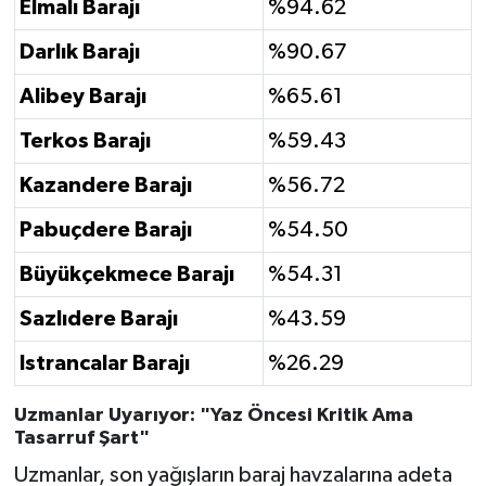
Elmalı Barajı
%94.62
Darlık Barajı
%90.67
Alibey Barajı
%65.61
Terkos Barajı
%59.43
Kazandere Barajı
%56.72
Pabuçdere Barajı
%54.50
Büyükçekmece Barajı
%54.31
Sazlıdere Barajı
%43.59
Istrancalar Barajı
%26.29
Uzmanlar Uyarıyor: "Yaz Öncesi Kritik Ama
Tasarruf Şart"
Uzmanlar, son yağışların baraj havzalarına adeta