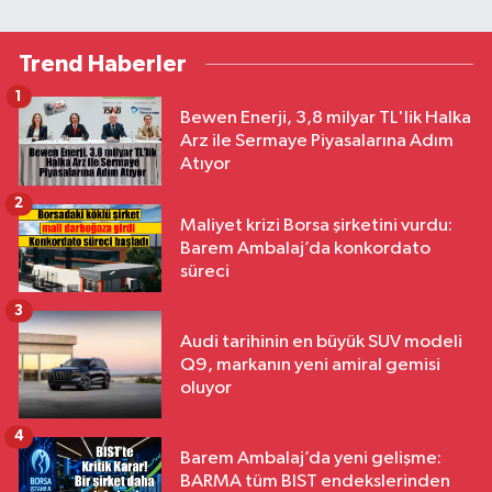
Trend Haberler
1
Bewen Enerji, 3,8 milyar TL'lik Halka
Arz ile Sermaye Piyasalarına Adım
Atıyor
2
Maliyet krizi Borsa şirketini vurdu:
Barem Ambalaj’da konkordato
süreci
3
Audi tarihinin en büyük SUV modeli
Q9, markanın yeni amiral gemisi
oluyor
4
Barem Ambalaj’da yeni gelişme:
BARMA tüm BIST endekslerinden