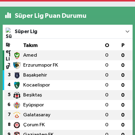
Süper Lig Puan Durumu
Süper Lig
#
Takım
O
P
1
Amed
0
0
2
Erzurumspor FK
0
0
3
Başakşehir
0
0
4
Kocaelispor
0
0
5
Beşiktaş
0
0
6
Eyüpspor
0
0
7
Galatasaray
0
0
8
Çorum FK
0
0
9
Gaziantep FK
0
0