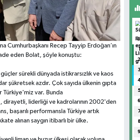
ana Cumhurbaşkanı Recep Tayyip Erdoğan’ın
ifade eden Bolat, şöyle konuştu:
üçler sürekli dünyada istikrarsızlık ve kaos
dar şükretsek azdır. Çok sayıda ülkenin gıpta
ir Türkiye'miz var. Bunda
 dirayetli, liderliği ve kadrolarının 2002'den
, başarılı performansla Türkiye artık
ate alınan saygın itibarlı bir ülke.
üvenli liman ve huzur ülkesi olarak yoluna