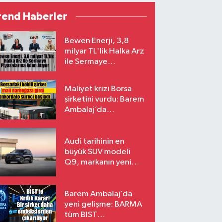
rend Haberler
Bewen Enerji, 3,8
milyar TL'lik Halka Arz
ile Sermaye
Piyasalarına Adım
Atıyor
Maliyet krizi Borsa
şirketini vurdu: Barem
Ambalaj’da
konkordato süreci
Audi tarihinin en
büyük SUV modeli
Q9, markanın yeni
amiral gemisi oluyor
Barem Ambalaj’da
yeni gelişme: BARMA
tüm BIST