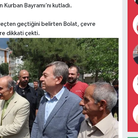
n Kurban Bayramı’nı kutladı.
reçten geçtiğini belirten Bolat, çevre
e dikkati çekti.