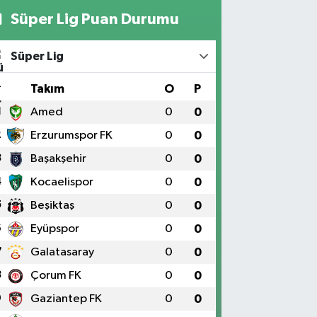
Süper Lig Puan Durumu
Süper Lig
#
Takım
O
P
1
Amed
0
0
2
Erzurumspor FK
0
0
3
Başakşehir
0
0
4
Kocaelispor
0
0
5
Beşiktaş
0
0
6
Eyüpspor
0
0
7
Galatasaray
0
0
8
Çorum FK
0
0
9
Gaziantep FK
0
0