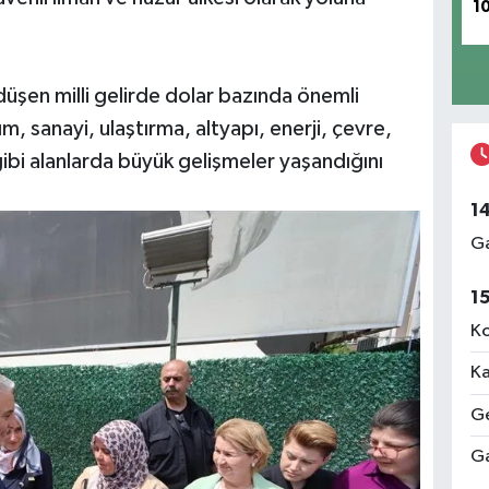
1
 düşen milli gelirde dolar bazında önemli
m, sanayi, ulaştırma, altyapı, enerji, çevre,
ibi alanlarda büyük gelişmeler yaşandığını
1
Ga
1
Ko
Ka
Ge
Ga