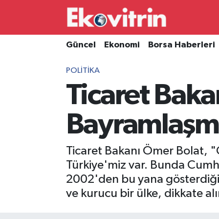
Güncel
Hava Durumu
Güncel
Ekonomi
Borsa Haberleri
Ekonomi
Trafik Durumu
POLITIKA
Ticaret Baka
Borsa Haberleri
Süper Lig Puan Durumu ve Fikstür
İş Dünyası
Tüm Manşetler
Bayramlaşm
Lojistik
Son Dakika Haberleri
Ticaret Bakanı Ömer Bolat, "Ç
Otovitrin
Haber Arşivi
Türkiye'miz var. Bunda Cumhurb
2002'den bu yana gösterdiği
Asayiş
ve kurucu bir ülke, dikkate alı
Magazin