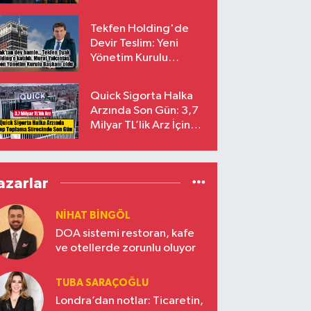
endekslerinden
çıkarılıyor
Tekfen Holding'de
Devir Teslim: Yeni
Yönetim Kurulu
Başkanı Prof. Dr. Murat
Yalçıntaş Oldu!
Quick Sigorta Halka
Arzında Son Gün: 3,7
Milyar TL’lik Arz İçin
Talepler Bugün Sona
Eriyor
azarlar
NIHAT BINGÖL
DOA sistemi restoran, kafe
ve otellerde zorunlu oluyor
TUBA SARAÇOĞLU
Londra’dan notlar: Ticaretin,