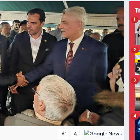
T
1
2
3
4
-
+
A
A