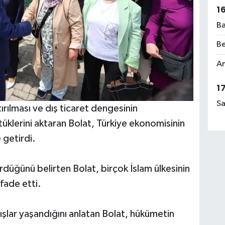
1
Ba
Be
Am
1
Sa
tırılması ve dış ticaret dengesinin
ttüklerini aktaran Bolat, Türkiye ekonomisinin
 getirdi.
rdüğünü belirten Bolat, birçok İslam ülkesinin
ifade etti.
tışlar yaşandığını anlatan Bolat, hükümetin