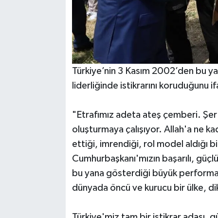
Türkiye’nin 3 Kasım 2002’den bu y
liderliğinde istikrarını koruduğunu 
"Etrafımız adeta ateş çemberi. Şer g
oluşturmaya çalışıyor. Allah'a ne ka
ettiği, imrendiği, rol model aldığı b
Cumhurbaşkanı'mızın başarılı, güçlü,
bu yana gösterdiği büyük performans
dünyada öncü ve kurucu bir ülke, dikk
Türkiye'miz tam bir istikrar adası, g