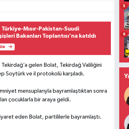
5
 Türkiye-Mısır-Pakistan-Suudi
6
işleri Bakanları Toplantısı'na katıldı
üle
Tekirdağ’a gelen Bolat, Tekirdağ Valiliğini
ep Soytürk ve il protokolü karşıladı.
Y
 emniyet mensuplarıyla bayramlaştıktan sonra
n çocuklarla bir araya geldi.
iyaret eden Bolat, partililerle bayramlaştı.