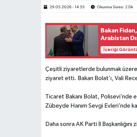
29.05.2026 - 14:55
Okunma Süresi: 2 Dk
Bakan Fidan,
Arabistan Dış
İçeriği Görünt
Çeşitli ziyaretlerde bulunmak üzere 
ziyaret etti. Bakan Bolat’ı, Vali Rec
Ticaret Bakanı Bolat, Polisevi’nde
Zübeyde Hanım Sevgi Evleri’nde kala
Daha sonra AK Parti İl Başkanlığını z