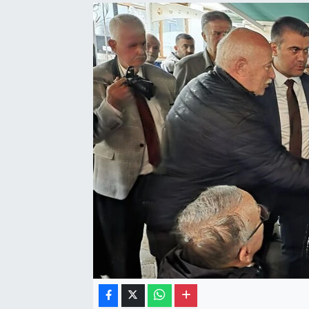
Gayrimenkul
Spor
Eğitim