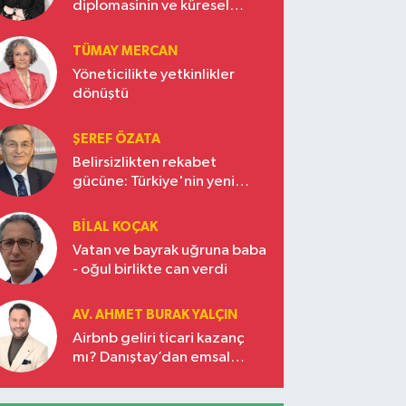
diplomasinin ve küresel
vizyonun başkentinde
Türkiye’nin yükselen gücü
TÜMAY MERCAN
Yöneticilikte yetkinlikler
dönüştü
ŞEREF ÖZATA
Belirsizlikten rekabet
gücüne: Türkiye'nin yeni
ekonomi vizyonu
BILAL KOÇAK
Vatan ve bayrak uğruna baba
- oğul birlikte can verdi
AV. AHMET BURAK YALÇIN
Airbnb geliri ticari kazanç
mı? Danıştay’dan emsal
karar!