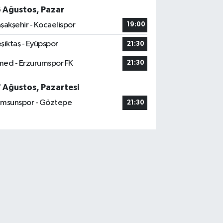
6 Ağustos, Pazar
şakşehir - Kocaelispor
19:00
şiktaş - Eyüpspor
21:30
ed - Erzurumspor FK
21:30
7 Ağustos, Pazartesi
msunspor - Göztepe
21:30