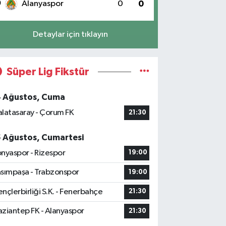
0
Alanyaspor
0
0
Detaylar için tıklayın
Süper Lig Fikstür
4 Ağustos, Cuma
latasaray - Çorum FK
21:30
5 Ağustos, Cumartesi
nyaspor - Rizespor
19:00
sımpaşa - Trabzonspor
19:00
nçlerbirliği S.K. - Fenerbahçe
21:30
ziantep FK - Alanyaspor
21:30