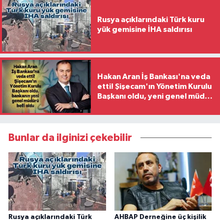
Rusya açıklarındaki Türk kuru
yük gemisine İHA saldırısı
Hakan Aran İş Bankası'na veda
etti! Şişecam'ın Yönetim Kurulu
Başkanı oldu, yeni genel müdür
belli oldu
Bunlar da ilginizi çekebilir
Rusya açıklarındaki Türk
AHBAP Derneğine üç kişilik