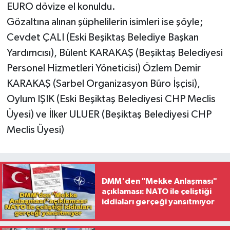
EURO dövize el konuldu.
Gözaltına alınan şüphelilerin isimleri ise şöyle;
Cevdet ÇALI (Eski Beşiktaş Belediye Başkan
Yardımcısı), Bülent KARAKAŞ (Beşiktaş Belediyesi
Personel Hizmetleri Yöneticisi) Özlem Demir
KARAKAŞ (Sarbel Organizasyon Büro İşçisi),
Oylum IŞIK (Eski Beşiktaş Belediyesi CHP Meclis
Üyesi) ve İlker ULUER (Beşiktaş Belediyesi CHP
Meclis Üyesi)
DMM'den "Mekke Anlaşması"
açıklaması: NATO ile çeliştiği
iddiaları gerçeği yansıtmıyor