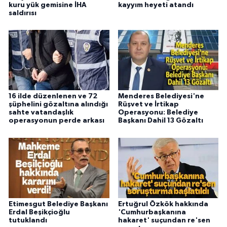
kuru yük gemisine İHA
kayyım heyeti atandı
saldırısı
16 ilde düzenlenen ve 72
Menderes Belediyesi'ne
şüphelini gözaltına alındığı
Rüşvet ve İrtikap
sahte vatandaşlık
Operasyonu: Belediye
operasyonun perde arkası
Başkanı Dahil 13 Gözaltı
Etimesgut Belediye Başkanı
Ertuğrul Özkök hakkında
Erdal Beşikçioğlu
'Cumhurbaşkanına
tutuklandı
hakaret' suçundan re'sen