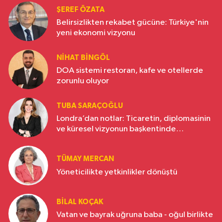
ŞEREF ÖZATA
Belirsizlikten rekabet gücüne: Türkiye'nin
yeni ekonomi vizyonu
NIHAT BINGÖL
DOA sistemi restoran, kafe ve otellerde
zorunlu oluyor
TUBA SARAÇOĞLU
Londra’dan notlar: Ticaretin, diplomasinin
ve küresel vizyonun başkentinde
Türkiye’nin yükselen gücü
TÜMAY MERCAN
Yöneticilikte yetkinlikler dönüştü
BILAL KOÇAK
Vatan ve bayrak uğruna baba - oğul birlikte