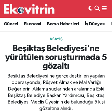
Güncel
Hava Durumu
Güncel
Ekonomi
Borsa Haberleri
İş Dünyası
Ekonomi
Trafik Durumu
ASAYIŞ
Borsa Haberleri
Süper Lig Puan Durumu ve Fikstür
Beşiktaş Belediyesi'ne
yürütülen soruşturmada 5
İş Dünyası
Tüm Manşetler
gözaltı
Lojistik
Son Dakika Haberleri
Beşiktaş Belediyesi’ne gerçekleştirilen yapılan
operasyonda, Rüşvet Almak ve Mal Varlığı
Otovitrin
Haber Arşivi
Değerlerini Aklama suçlarından aralarında Eski
Beşiktaş Belediye Başkan Yardımcısı, Beşiktaş
Asayiş
Belediyesi Meclis Üyesinin de bulunduğu 5 kişi
gözaltına alındı.
Magazin