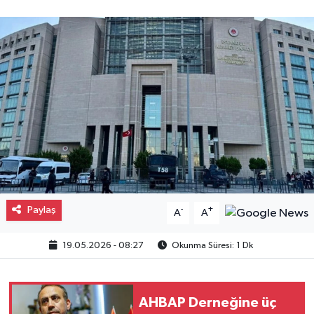
Gayrimenkul
Spor
Eğitim
Paylaş
-
+
A
A
19.05.2026 - 08:27
Okunma Süresi: 1 Dk
AHBAP Derneğine üç