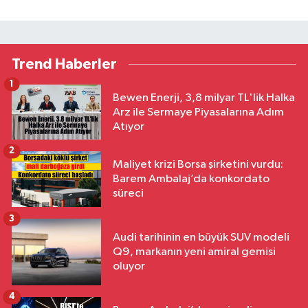
Trend Haberler
1
Bewen Enerji, 3,8 milyar TL'lik Halka
Arz ile Sermaye Piyasalarına Adım
Atıyor
2
Maliyet krizi Borsa şirketini vurdu:
Barem Ambalaj’da konkordato
süreci
3
Audi tarihinin en büyük SUV modeli
Q9, markanın yeni amiral gemisi
oluyor
4