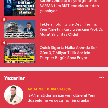
Barem Ambalaj’da yeni gelişme:
BARMA tüm BIST endekslerinden
çıkarılıyor
5
Tekfen Holding'de Devir Teslim:
Yeni Yönetim Kurulu Başkanı Prof. Dr.
Murat Yalçıntaş Oldu!
6
Quick Sigorta Halka Arzında Son
Gün: 3,7 Milyar TL’lik Arz İçin
Talepler Bugün Sona Eriyor
Yazarlar
AV. AHMET BURAK YALÇIN
IBAN mağdurları için yeni dönem! Yeni
düzenleme ve ceza indirim oranları