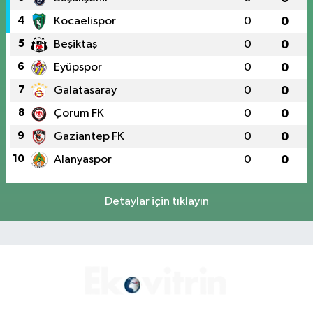
4
Kocaelispor
0
0
5
Beşiktaş
0
0
6
Eyüpspor
0
0
7
Galatasaray
0
0
8
Çorum FK
0
0
9
Gaziantep FK
0
0
10
Alanyaspor
0
0
Detaylar için tıklayın