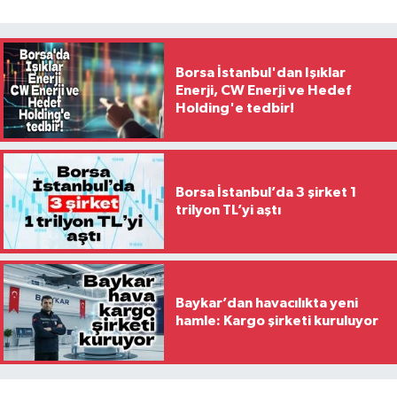
Borsa İstanbul'dan Işıklar
Enerji, CW Enerji ve Hedef
Holding'e tedbir!
Borsa İstanbul’da 3 şirket 1
trilyon TL’yi aştı
Baykar’dan havacılıkta yeni
hamle: Kargo şirketi kuruluyor