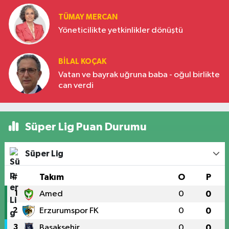
TÜMAY MERCAN
Yöneticilikte yetkinlikler dönüştü
BILAL KOÇAK
Vatan ve bayrak uğruna baba - oğul birlikte
can verdi
Süper Lig Puan Durumu
Süper Lig
#
Takım
O
P
1
Amed
0
0
2
Erzurumspor FK
0
0
3
Başakşehir
0
0