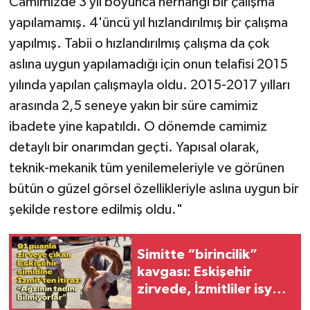
Camimizde 3 yıl boyunca herhangi bir çalışma
yapılamamış. 4'üncü yıl hızlandırılmış bir çalışma
yapılmış. Tabii o hızlandırılmış çalışma da çok
aslına uygun yapılamadığı için onun telafisi 2015
yılında yapılan çalışmayla oldu. 2015-2017 yılları
arasında 2,5 seneye yakın bir süre camimiz
ibadete yine kapatıldı. O dönemde camimiz
detaylı bir onarımdan geçti. Yapısal olarak,
teknik-mekanik tüm yenilemeleriyle ve görünen
bütün o güzel görsel özellikleriyle aslına uygun bir
şekilde restore edilmiş oldu."
Simitte “birincilik”
kavgası: Eskişehir
zirvede, İzmitliler isyan
etti