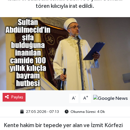
tören kılıcıyla irat edildi.
Gayrimenkul
Spor
Eğitim
Paylaş
-
+
A
A
27.05.2026 - 07:13
Okunma Süresi: 4 Dk
Kente hakim bir tepede yer alan ve İzmit Körfezi