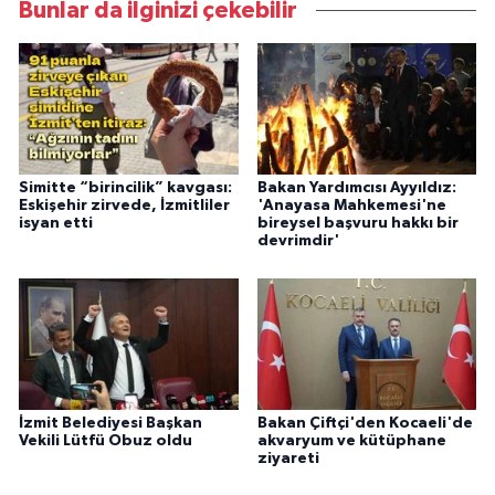
Bunlar da ilginizi çekebilir
Simitte “birincilik” kavgası:
Bakan Yardımcısı Ayyıldız:
Eskişehir zirvede, İzmitliler
'Anayasa Mahkemesi'ne
isyan etti
bireysel başvuru hakkı bir
devrimdir'
İzmit Belediyesi Başkan
Bakan Çiftçi'den Kocaeli'de
Vekili Lütfü Obuz oldu
akvaryum ve kütüphane
ziyareti