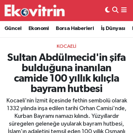
Güncel
Hava Durumu
Güncel
Ekonomi
Borsa Haberleri
İş Dünyası
Ekonomi
Trafik Durumu
KOCAELİ
Borsa Haberleri
Süper Lig Puan Durumu ve Fikstür
Sultan Abdülmecid'in şifa
bulduğuna inanılan
İş Dünyası
Tüm Manşetler
camide 100 yıllık kılıçla
Lojistik
Son Dakika Haberleri
bayram hutbesi
Otovitrin
Haber Arşivi
Kocaeli'nin İzmit ilçesinde fethin sembolü olarak
1332 yılında inşa edilen tarihi Orhan Camisi'nde,
Asayiş
Kurban Bayramı namazı kılındı. Yüzyıllardır
süregelen geleneğe uyularak bayram hutbesi,
Magazin
İslam'ın adaletini temsil eden 100 yıllık Osmanlı