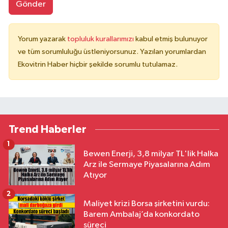
Gönder
Yorum yazarak
topluluk kurallarımızı
kabul etmiş bulunuyor
ve tüm sorumluluğu üstleniyorsunuz. Yazılan yorumlardan
Ekovitrin Haber hiçbir şekilde sorumlu tutulamaz.
Trend Haberler
1
Bewen Enerji, 3,8 milyar TL'lik Halka
Arz ile Sermaye Piyasalarına Adım
Atıyor
2
Maliyet krizi Borsa şirketini vurdu:
Barem Ambalaj’da konkordato
süreci