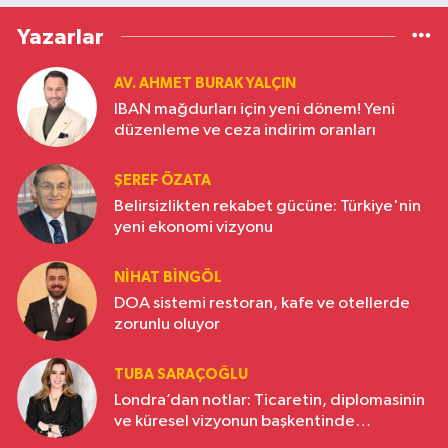
Yazarlar
AV. AHMET BURAK YALÇIN
IBAN mağdurları için yeni dönem! Yeni
düzenleme ve ceza indirim oranları
ŞEREF ÖZATA
Belirsizlikten rekabet gücüne: Türkiye'nin
yeni ekonomi vizyonu
NIHAT BINGÖL
DOA sistemi restoran, kafe ve otellerde
zorunlu oluyor
TUBA SARAÇOĞLU
Londra’dan notlar: Ticaretin, diplomasinin
ve küresel vizyonun başkentinde
Türkiye’nin yükselen gücü