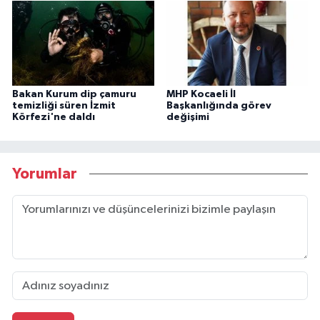
Bakan Kurum dip çamuru
MHP Kocaeli İl
temizliği süren İzmit
Başkanlığında görev
Körfezi'ne daldı
değişimi
Yorumlar