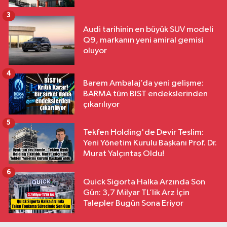
3
Audi tarihinin en büyük SUV modeli
Q9, markanın yeni amiral gemisi
oluyor
4
Barem Ambalaj’da yeni gelişme:
BARMA tüm BIST endekslerinden
çıkarılıyor
5
Tekfen Holding'de Devir Teslim:
Yeni Yönetim Kurulu Başkanı Prof. Dr.
Murat Yalçıntaş Oldu!
6
Quick Sigorta Halka Arzında Son
Gün: 3,7 Milyar TL’lik Arz İçin
Talepler Bugün Sona Eriyor