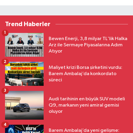
Trend Haberler
1
Bewen Enerji, 3,8 milyar TL'lik Halka
Arz ile Sermaye Piyasalarına Adım
Atıyor
2
Maliyet krizi Borsa şirketini vurdu:
Barem Ambalaj’da konkordato
süreci
3
Audi tarihinin en büyük SUV modeli
Q9, markanın yeni amiral gemisi
oluyor
4
Barem Ambalaj’da yeni gelişme: