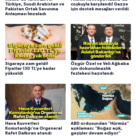
Türkiye, Suudi Arabistan ve
coşkuyla karşılandı! Gazze
Pakistan Ortak Savunma
için destek mesajları verildi
Anlaşması İmzaladı
Sigaraya zam geldi!
Özgür Özel ve Veli Ağbaba
Fiyatlar 130 TL’ye kadar
için dokunulmazlık
yükseldi
fezlekesi hazırlandı
Hava Kuvvetleri
ABD ordusundan "Hürmüz"
Komutanlığı'na Orgeneral
açıklaması: "Boğaz açık,
Rafet Dalkıran atandı
geçişler devam ediyor"