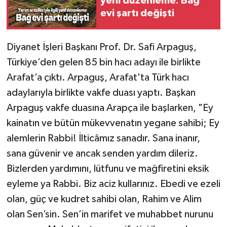
yeni düzenleme: Bağ
evi şartı değişti
Diyanet İşleri Başkanı Prof. Dr. Safi Arpaguş,
Türkiye’den gelen 85 bin hacı adayı ile birlikte
Arafat’a çıktı. Arpaguş, Arafat'ta Türk hacı
adaylarıyla birlikte vakfe duası yaptı. Başkan
Arpaguş vakfe duasına Arapça ile başlarken, "Ey
kainatın ve bütün mükevvenatın yegane sahibi; Ey
alemlerin Rabbi! İlticâmız sanadır. Sana inanır,
sana güvenir ve ancak senden yardım dileriz.
Bizlerden yardımını, lütfunu ve mağfiretini eksik
eyleme ya Rabbi. Biz aciz kullarınız. Ebedi ve ezeli
olan, güç ve kudret sahibi olan, Rahim ve Alim
olan Sen’sin. Sen’in marifet ve muhabbet nurunu