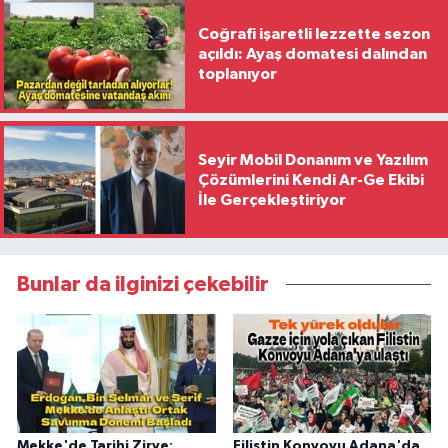
Coğrafi işaretli lezzette sezon
açıldı: Ayaş domatesi dalından
toplanıyor
Seyir Mobil Donanım ve Yazılım
Çözümlerini Kendi Ar-Ge Ekibi
İle Gerçekleştiriyor
Bunlar da ilginizi çekebilir
Mekke'de Tarihi Zirve:
Filistin Konvoyu Adana'da