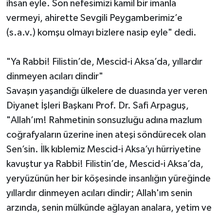
ihsan eyle. Son nefesimizi kamil bir imanla
vermeyi, ahirette Sevgili Peygamberimiz’e
(s.a.v.) komşu olmayı bizlere nasip eyle" dedi.
"Ya Rabbi! Filistin’de, Mescid-i Aksa’da, yıllardır
dinmeyen acıları dindir"
Savaşın yaşandığı ülkelere de duasında yer veren
Diyanet İşleri Başkanı Prof. Dr. Safi Arpaguş,
"Allah’ım! Rahmetinin sonsuzluğu adına mazlum
coğrafyaların üzerine inen ateşi söndürecek olan
Sen’sin. İlk kıblemiz Mescid-i Aksa’yı hürriyetine
kavuştur ya Rabbi! Filistin’de, Mescid-i Aksa’da,
yeryüzünün her bir köşesinde insanlığın yüreğinde
yıllardır dinmeyen acıları dindir; Allah'ım senin
arzında, senin mülkünde ağlayan analara, yetim ve