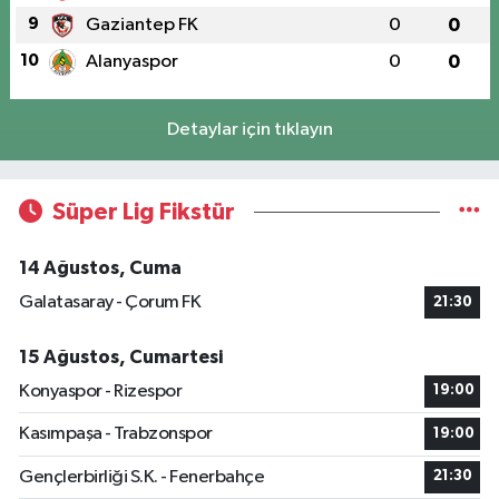
9
Gaziantep FK
0
0
10
Alanyaspor
0
0
Detaylar için tıklayın
Süper Lig Fikstür
14 Ağustos, Cuma
Galatasaray - Çorum FK
21:30
15 Ağustos, Cumartesi
Konyaspor - Rizespor
19:00
Kasımpaşa - Trabzonspor
19:00
Gençlerbirliği S.K. - Fenerbahçe
21:30