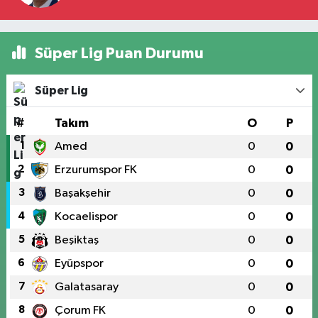
Süper Lig Puan Durumu
Süper Lig
#
Takım
O
P
1
Amed
0
0
2
Erzurumspor FK
0
0
3
Başakşehir
0
0
4
Kocaelispor
0
0
5
Beşiktaş
0
0
6
Eyüpspor
0
0
7
Galatasaray
0
0
8
Çorum FK
0
0