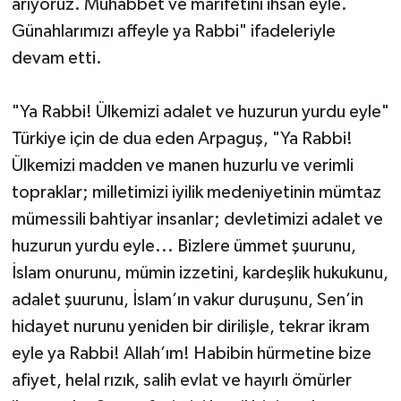
arıyoruz. Muhabbet ve marifetini ihsan eyle.
Günahlarımızı affeyle ya Rabbi" ifadeleriyle
devam etti.
"Ya Rabbi! Ülkemizi adalet ve huzurun yurdu eyle"
Türkiye için de dua eden Arpaguş, "Ya Rabbi!
Ülkemizi madden ve manen huzurlu ve verimli
topraklar; milletimizi iyilik medeniyetinin mümtaz
mümessili bahtiyar insanlar; devletimizi adalet ve
huzurun yurdu eyle... Bizlere ümmet şuurunu,
İslam onurunu, mümin izzetini, kardeşlik hukukunu,
adalet şuurunu, İslam’ın vakur duruşunu, Sen’in
hidayet nurunu yeniden bir dirilişle, tekrar ikram
eyle ya Rabbi! Allah’ım! Habibin hürmetine bize
afiyet, helal rızık, salih evlat ve hayırlı ömürler