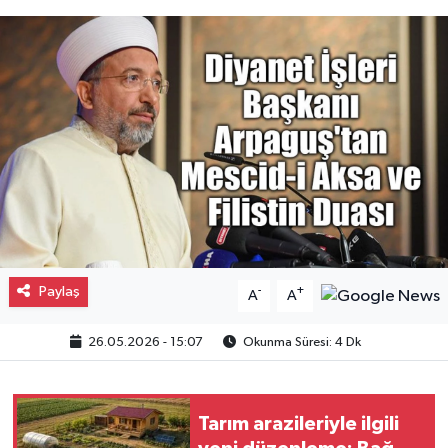
Gayrimenkul
Spor
Eğitim
Paylaş
-
+
A
A
26.05.2026 - 15:07
Okunma Süresi: 4 Dk
Tarım arazileriyle ilgili