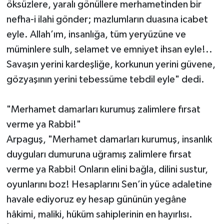
öksüzlere, yaralı gönüllere merhametinden bir
nefha-i ilahi gönder; mazlumların duasına icabet
eyle. Allah’ım, insanlığa, tüm yeryüzüne ve
müminlere sulh, selamet ve emniyet ihsan eyle!..
Savaşın yerini kardeşliğe, korkunun yerini güvene,
gözyaşının yerini tebessüme tebdil eyle" dedi.
"Merhamet damarları kurumuş zalimlere fırsat
verme ya Rabbi!"
Arpaguş, "Merhamet damarları kurumuş, insanlık
duyguları dumuruna uğramış zalimlere fırsat
verme ya Rabbi! Onların elini bağla, dilini sustur,
oyunlarını boz! Hesaplarını Sen’in yüce adaletine
havale ediyoruz ey hesap gününün yegâne
hâkimi, maliki, hüküm sahiplerinin en hayırlısı.