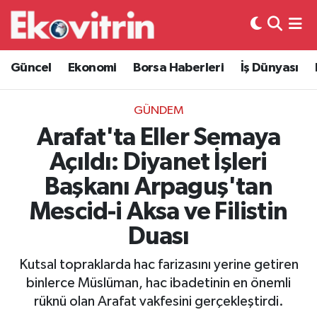
Güncel
Hava Durumu
Güncel
Ekonomi
Borsa Haberleri
İş Dünyası
Ekonomi
Trafik Durumu
GÜNDEM
Borsa Haberleri
Süper Lig Puan Durumu ve Fikstür
Arafat'ta Eller Semaya
Açıldı: Diyanet İşleri
İş Dünyası
Tüm Manşetler
Başkanı Arpaguş'tan
Lojistik
Son Dakika Haberleri
Mescid-i Aksa ve Filistin
Duası
Otovitrin
Haber Arşivi
Kutsal topraklarda hac farizasını yerine getiren
Asayiş
binlerce Müslüman, hac ibadetinin en önemli
rüknü olan Arafat vakfesini gerçekleştirdi.
Magazin