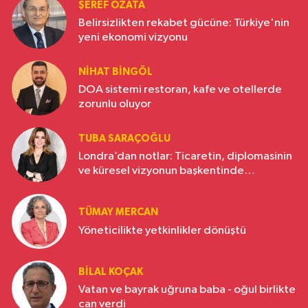
ŞEREF ÖZATA
Belirsizlikten rekabet gücüne: Türkiye'nin
yeni ekonomi vizyonu
NIHAT BINGÖL
DOA sistemi restoran, kafe ve otellerde
zorunlu oluyor
TUBA SARAÇOĞLU
Londra’dan notlar: Ticaretin, diplomasinin
ve küresel vizyonun başkentinde
Türkiye’nin yükselen gücü
TÜMAY MERCAN
Yöneticilikte yetkinlikler dönüştü
BILAL KOÇAK
Vatan ve bayrak uğruna baba - oğul birlikte
can verdi