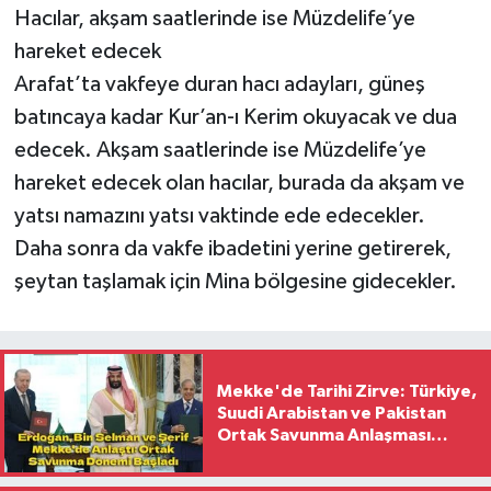
Hacılar, akşam saatlerinde ise Müzdelife’ye
hareket edecek
Arafat’ta vakfeye duran hacı adayları, güneş
batıncaya kadar Kur’an-ı Kerim okuyacak ve dua
edecek. Akşam saatlerinde ise Müzdelife’ye
hareket edecek olan hacılar, burada da akşam ve
yatsı namazını yatsı vaktinde ede edecekler.
Daha sonra da vakfe ibadetini yerine getirerek,
şeytan taşlamak için Mina bölgesine gidecekler.
Mekke'de Tarihi Zirve: Türkiye,
Suudi Arabistan ve Pakistan
Ortak Savunma Anlaşması
İmzaladı