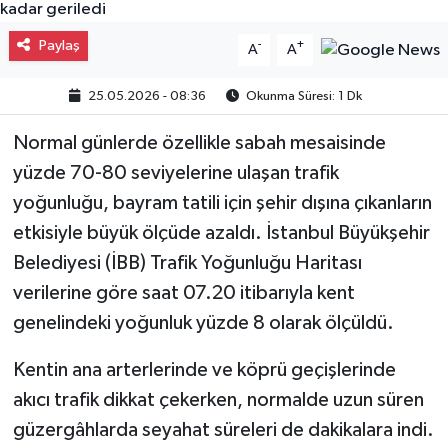
Gayrimenkul
Paylaş
-
+
A
A
Spor
25.05.2026 - 08:36
Okunma Süresi: 1 Dk
Eğitim
Normal günlerde özellikle sabah mesaisinde
yüzde 70-80 seviyelerine ulaşan trafik
yoğunluğu, bayram tatili için şehir dışına çıkanların
etkisiyle büyük ölçüde azaldı. İstanbul Büyükşehir
Belediyesi (İBB) Trafik Yoğunluğu Haritası
verilerine göre saat 07.20 itibarıyla kent
genelindeki yoğunluk yüzde 8 olarak ölçüldü.
Kentin ana arterlerinde ve köprü geçişlerinde
akıcı trafik dikkat çekerken, normalde uzun süren
güzergâhlarda seyahat süreleri de dakikalara indi.