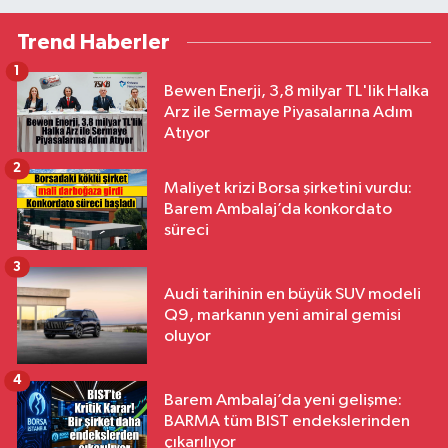
Trend Haberler
1
Bewen Enerji, 3,8 milyar TL'lik Halka
Arz ile Sermaye Piyasalarına Adım
Atıyor
2
Maliyet krizi Borsa şirketini vurdu:
Barem Ambalaj’da konkordato
süreci
3
Audi tarihinin en büyük SUV modeli
Q9, markanın yeni amiral gemisi
oluyor
4
Barem Ambalaj’da yeni gelişme:
BARMA tüm BIST endekslerinden
çıkarılıyor