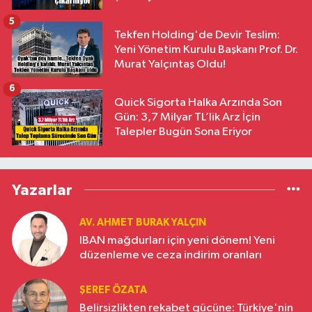
5
Tekfen Holding'de Devir Teslim:
Yeni Yönetim Kurulu Başkanı Prof. Dr.
Murat Yalçıntaş Oldu!
6
Quick Sigorta Halka Arzında Son
Gün: 3,7 Milyar TL’lik Arz İçin
Talepler Bugün Sona Eriyor
Yazarlar
AV. AHMET BURAK YALÇIN
IBAN mağdurları için yeni dönem! Yeni
düzenleme ve ceza indirim oranları
ŞEREF ÖZATA
Belirsizlikten rekabet gücüne: Türkiye'nin