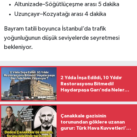
Altunizade–Söğütlüçeşme arası 5 dakika
Uzunçayır–Kozyatağı arası 4 dakika
Bayram tatili boyunca İstanbul’da trafik
yoğunluğunun düşük seviyelerde seyretmesi
bekleniyor.
2 Yılda İnşa Edildi, 10 Yıldır
Restorasyonu Bitmedi!
Haydarpaşa Garı'nda Neler
Yaşanıyor?
Çanakkale gazisinin
torunundan göklere uzanan
gurur: Türk Hava Kuvvetleri’nin
ilk kadın generali oldu