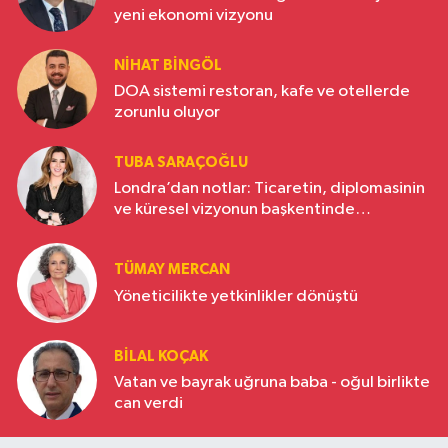
yeni ekonomi vizyonu
NIHAT BINGÖL
DOA sistemi restoran, kafe ve otellerde
zorunlu oluyor
TUBA SARAÇOĞLU
Londra’dan notlar: Ticaretin, diplomasinin
ve küresel vizyonun başkentinde
Türkiye’nin yükselen gücü
TÜMAY MERCAN
Yöneticilikte yetkinlikler dönüştü
BILAL KOÇAK
Vatan ve bayrak uğruna baba - oğul birlikte
can verdi