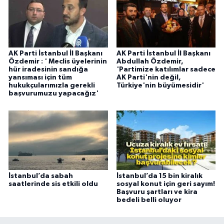
AK Parti İstanbul İl Başkanı
AK Parti İstanbul İl Başkanı
Özdemir : ' Meclis üyelerinin
Abdullah Özdemir,
hür iradesinin sandığa
'Partimize katılımlar sadece
yansıması için tüm
AK Parti'nin değil,
hukukçularımızla gerekli
Türkiye'nin büyümesidir'
başvurumuzu yapacağız'
İstanbul’da sabah
İstanbul’da 15 bin kiralık
saatlerinde sis etkili oldu
sosyal konut için geri sayım!
Başvuru şartları ve kira
bedeli belli oluyor