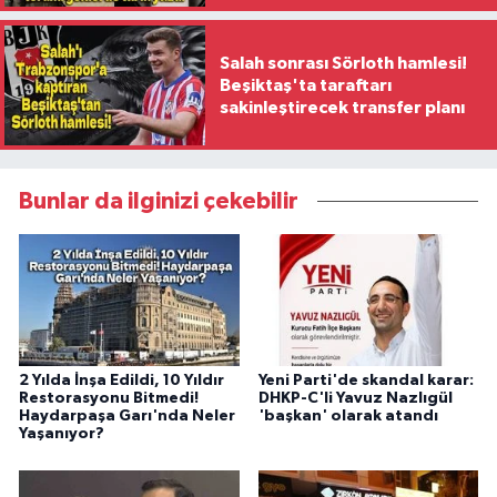
Salah sonrası Sörloth hamlesi!
Beşiktaş'ta taraftarı
sakinleştirecek transfer planı
Bunlar da ilginizi çekebilir
2 Yılda İnşa Edildi, 10 Yıldır
Yeni Parti'de skandal karar:
Restorasyonu Bitmedi!
DHKP-C'li Yavuz Nazlıgül
Haydarpaşa Garı'nda Neler
'başkan' olarak atandı
Yaşanıyor?