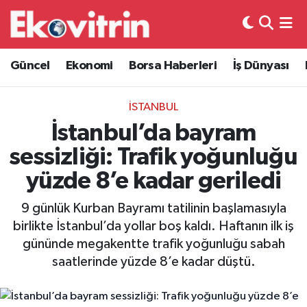
Güncel
Hava Durumu
Güncel
Ekonomi
Borsa Haberleri
İş Dünyası
Ekonomi
Trafik Durumu
İSTANBUL
Borsa Haberleri
Süper Lig Puan Durumu ve Fikstür
İstanbul’da bayram
sessizliği: Trafik yoğunluğu
İş Dünyası
Tüm Manşetler
yüzde 8’e kadar geriledi
Lojistik
Son Dakika Haberleri
9 günlük Kurban Bayramı tatilinin başlamasıyla
birlikte İstanbul’da yollar boş kaldı. Haftanın ilk iş
Otovitrin
Haber Arşivi
gününde megakentte trafik yoğunluğu sabah
saatlerinde yüzde 8’e kadar düştü.
Asayiş
Magazin