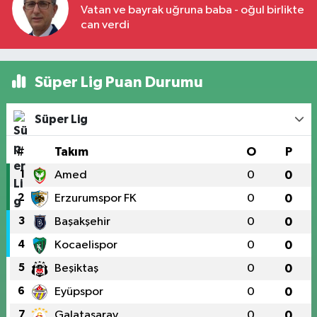
Vatan ve bayrak uğruna baba - oğul birlikte
can verdi
Süper Lig Puan Durumu
Süper Lig
#
Takım
O
P
1
Amed
0
0
2
Erzurumspor FK
0
0
3
Başakşehir
0
0
4
Kocaelispor
0
0
5
Beşiktaş
0
0
6
Eyüpspor
0
0
7
Galatasaray
0
0