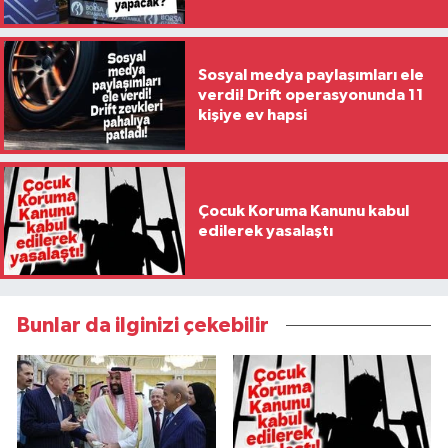
Sosyal medya paylaşımları ele
verdi! Drift operasyonunda 11
kişiye ev hapsi
Çocuk Koruma Kanunu kabul
edilerek yasalaştı
Bunlar da ilginizi çekebilir