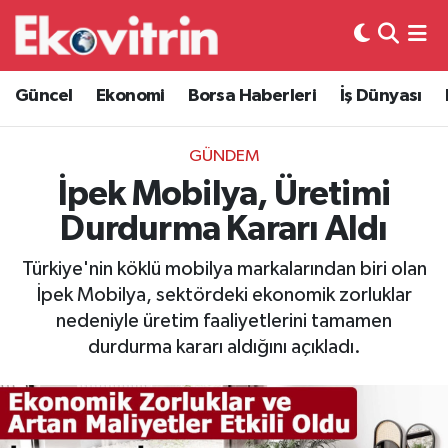
Güncel
Hava Durumu
Güncel
Ekonomi
Borsa Haberleri
İş Dünyası
Ekonomi
Trafik Durumu
GÜNDEM
Borsa Haberleri
Süper Lig Puan Durumu ve Fikstür
İpek Mobilya, Üretimi
Durdurma Kararı Aldı
İş Dünyası
Tüm Manşetler
Türkiye'nin köklü mobilya markalarından biri olan
Lojistik
Son Dakika Haberleri
İpek Mobilya, sektördeki ekonomik zorluklar
nedeniyle üretim faaliyetlerini tamamen
Otovitrin
Haber Arşivi
durdurma kararı aldığını açıkladı.
Asayiş
Magazin