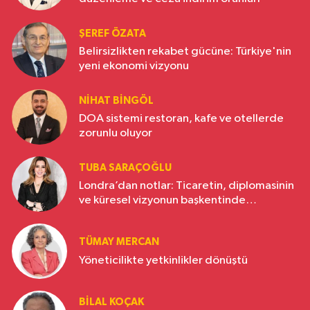
ŞEREF ÖZATA
Belirsizlikten rekabet gücüne: Türkiye'nin
yeni ekonomi vizyonu
NIHAT BINGÖL
DOA sistemi restoran, kafe ve otellerde
zorunlu oluyor
TUBA SARAÇOĞLU
Londra’dan notlar: Ticaretin, diplomasinin
ve küresel vizyonun başkentinde
Türkiye’nin yükselen gücü
TÜMAY MERCAN
Yöneticilikte yetkinlikler dönüştü
BILAL KOÇAK