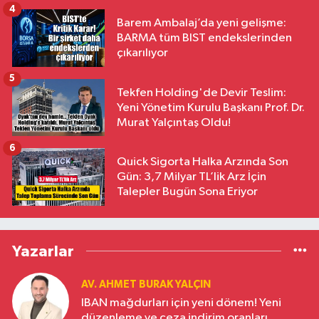
4
Barem Ambalaj’da yeni gelişme:
BARMA tüm BIST endekslerinden
çıkarılıyor
5
Tekfen Holding'de Devir Teslim:
Yeni Yönetim Kurulu Başkanı Prof. Dr.
Murat Yalçıntaş Oldu!
6
Quick Sigorta Halka Arzında Son
Gün: 3,7 Milyar TL’lik Arz İçin
Talepler Bugün Sona Eriyor
Yazarlar
AV. AHMET BURAK YALÇIN
IBAN mağdurları için yeni dönem! Yeni
düzenleme ve ceza indirim oranları