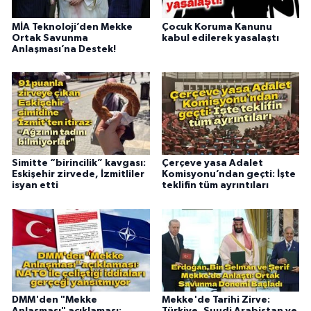
MİA Teknoloji’den Mekke
Çocuk Koruma Kanunu
Ortak Savunma
kabul edilerek yasalaştı
Anlaşması’na Destek!
Simitte “birincilik” kavgası:
Çerçeve yasa Adalet
Eskişehir zirvede, İzmitliler
Komisyonu’ndan geçti: İşte
isyan etti
teklifin tüm ayrıntıları
DMM'den "Mekke
Mekke'de Tarihi Zirve: