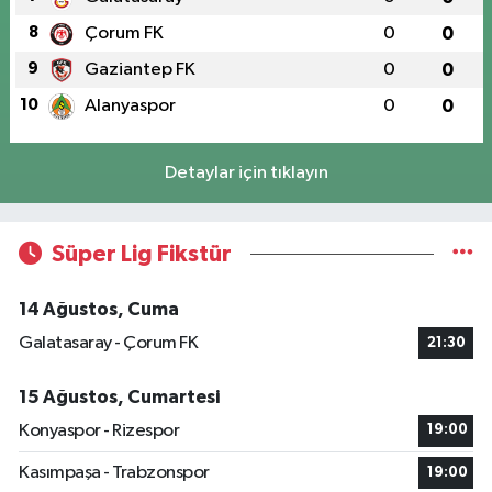
8
Çorum FK
0
0
9
Gaziantep FK
0
0
10
Alanyaspor
0
0
Detaylar için tıklayın
Süper Lig Fikstür
14 Ağustos, Cuma
Galatasaray - Çorum FK
21:30
15 Ağustos, Cumartesi
Konyaspor - Rizespor
19:00
Kasımpaşa - Trabzonspor
19:00