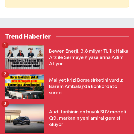
Trend Haberler
1
Bewen Enerji, 3,8 milyar TL'lik Halka
Arz ile Sermaye Piyasalarına Adım
Atıyor
2
Maliyet krizi Borsa şirketini vurdu:
Barem Ambalaj’da konkordato
süreci
3
Audi tarihinin en büyük SUV modeli
Q9, markanın yeni amiral gemisi
oluyor