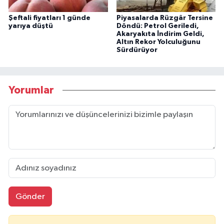
Şeftali fiyatları 1 günde
Piyasalarda Rüzgâr Tersine
yarıya düştü
Döndü: Petrol Geriledi,
Akaryakıta İndirim Geldi,
Altın Rekor Yolculuğunu
Sürdürüyor
Yorumlar
Gönder