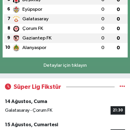
6
Eyüpspor
0
0
7
Galatasaray
0
0
8
Çorum FK
0
0
9
Gaziantep FK
0
0
10
Alanyaspor
0
0
Detaylar için tıklayın
Süper Lig Fikstür
14 Ağustos, Cuma
Galatasaray - Çorum FK
21:30
15 Ağustos, Cumartesi