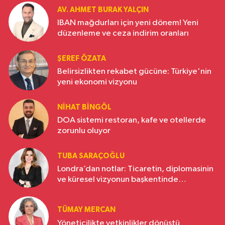
AV. AHMET BURAK YALÇIN
IBAN mağdurları için yeni dönem! Yeni
düzenleme ve ceza indirim oranları
ŞEREF ÖZATA
Belirsizlikten rekabet gücüne: Türkiye'nin
yeni ekonomi vizyonu
NIHAT BINGÖL
DOA sistemi restoran, kafe ve otellerde
zorunlu oluyor
TUBA SARAÇOĞLU
Londra’dan notlar: Ticaretin, diplomasinin
ve küresel vizyonun başkentinde
Türkiye’nin yükselen gücü
TÜMAY MERCAN
Yöneticilikte yetkinlikler dönüştü