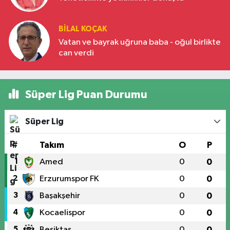
BILAL KOÇAK
Vatan ve bayrak uğruna baba - oğul birlikte
can verdi
Süper Lig Puan Durumu
Süper Lig
#
Takım
O
P
1
Amed
0
0
2
Erzurumspor FK
0
0
3
Başakşehir
0
0
4
Kocaelispor
0
0
5
Beşiktaş
0
0