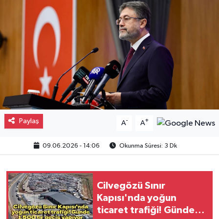
Gayrimenkul
Spor
Eğitim
Paylaş
-
+
A
A
09.06.2026 - 14:06
Okunma Süresi: 3 Dk
Cilvegözü Sınır
Kapısı'nda yoğun
ticaret trafiği! Günde