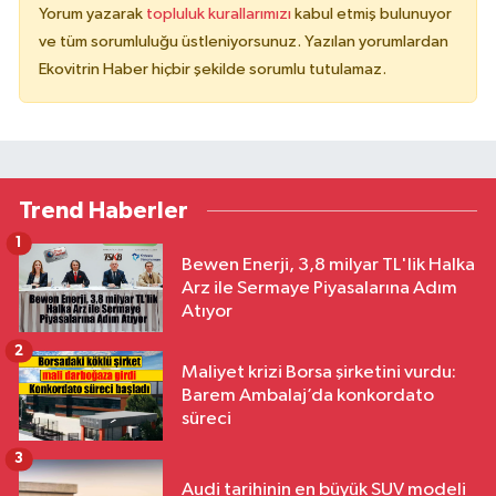
Yorum yazarak
topluluk kurallarımızı
kabul etmiş bulunuyor
ve tüm sorumluluğu üstleniyorsunuz. Yazılan yorumlardan
Ekovitrin Haber hiçbir şekilde sorumlu tutulamaz.
Trend Haberler
1
Bewen Enerji, 3,8 milyar TL'lik Halka
Arz ile Sermaye Piyasalarına Adım
Atıyor
2
Maliyet krizi Borsa şirketini vurdu:
Barem Ambalaj’da konkordato
süreci
3
Audi tarihinin en büyük SUV modeli