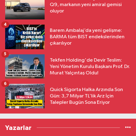
Q9, markanın yeni amiral gemisi
oluyor
4
Barem Ambalaj’da yeni gelişme:
BARMA tüm BIST endekslerinden
çıkarılıyor
5
Tekfen Holding'de Devir Teslim:
Yeni Yönetim Kurulu Başkanı Prof. Dr.
Murat Yalçıntaş Oldu!
6
Quick Sigorta Halka Arzında Son
Gün: 3,7 Milyar TL’lik Arz İçin
Talepler Bugün Sona Eriyor
Yazarlar