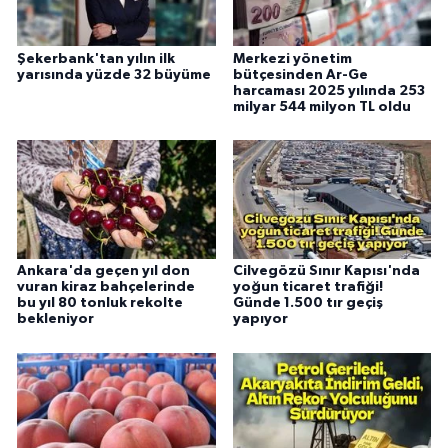
Şekerbank'tan yılın ilk
Merkezi yönetim
yarısında yüzde 32 büyüme
bütçesinden Ar-Ge
harcaması 2025 yılında 253
milyar 544 milyon TL oldu
Ankara'da geçen yıl don
Cilvegözü Sınır Kapısı'nda
vuran kiraz bahçelerinde
yoğun ticaret trafiği!
bu yıl 80 tonluk rekolte
Günde 1.500 tır geçiş
bekleniyor
yapıyor