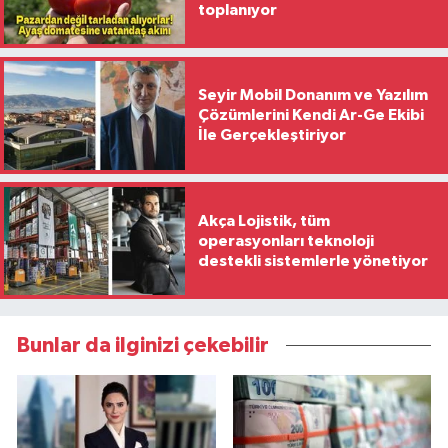
toplanıyor
Seyir Mobil Donanım ve Yazılım
Çözümlerini Kendi Ar-Ge Ekibi
İle Gerçekleştiriyor
Akça Lojistik, tüm
operasyonları teknoloji
destekli sistemlerle yönetiyor
Bunlar da ilginizi çekebilir