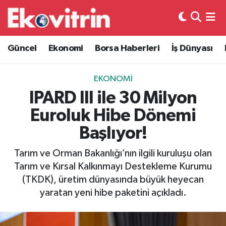
Güncel
Hava Durumu
Güncel
Ekonomi
Borsa Haberleri
İş Dünyası
Ekonomi
Trafik Durumu
EKONOMI
Borsa Haberleri
Süper Lig Puan Durumu ve Fikstür
IPARD III ile 30 Milyon
Euroluk Hibe Dönemi
İş Dünyası
Tüm Manşetler
Başlıyor!
Lojistik
Son Dakika Haberleri
Tarım ve Orman Bakanlığı’nın ilgili kuruluşu olan
Tarım ve Kırsal Kalkınmayı Destekleme Kurumu
Otovitrin
Haber Arşivi
(TKDK), üretim dünyasında büyük heyecan
yaratan yeni hibe paketini açıkladı.
Asayiş
Magazin