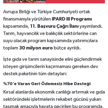
1.500 tır geçiş yapıyor
Avrupa Birliği ve Türkiye Cumhuriyeti ortak
finansmanıyla yürütülen
IPARD III Programı
kapsamında,
11. Başvuru Çağrı İlanı
yayımlandı.
Tarım, hayvancılık ve balıkçılık sektörlerine can
suyu olacak program kapsamında yatırımcılara
toplam
30 milyon euro
bütçe ayrıldı.
İşte gıda ve tarım sanayisinde elini güçlendirmek
isteyen girişimcilerin kaçırmaması gereken dev
destek paketinin tüm detayları:
%70'e Varan Geri Ödemesiz Hibe Desteği
Kırsal alanlarda ekonomik canlılığı artırmak ve gıda
sektöründeki işletmelerin rekabet gücünü yukarı
taşımak amacıyla hayata geçirilen bu programda,