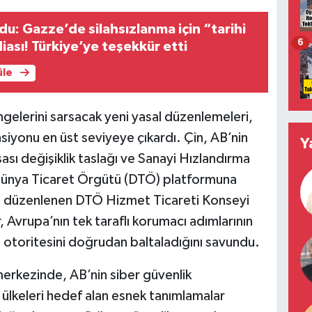
u: Gazze’de silahsızlanma için “tarihi
6
iası! Türkiye’ye teşekkür etti
üle
engelerini sarsacak yeni yasal düzenlemeleri,
ansiyonu en üst seviyeye çıkardı. Çin, AB’nin
Y
sası değişiklik taslağı ve Sanayi Hızlandırma
nı Dünya Ticaret Örgütü (DTÖ) platformuna
de düzenlenen DTÖ Hizmet Ticareti Konseyi
r, Avrupa’nın tek taraflı korumacı adımlarının
in otoritesini doğrudan baltaladığını savundu.
merkezinde, AB’nin siber güvenlik
 ülkeleri hedef alan esnek tanımlamalar