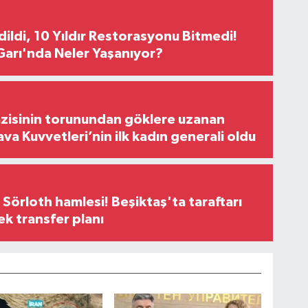
Edildi, 10 Yıldır Restorasyonu Bitmedi!
arı'nda Neler Yaşanıyor?
zisinin torunundan göklere uzanan
ava Kuvvetleri’nin ilk kadın generali oldu
 Sörloth hamlesi! Beşiktaş'ta taraftarı
ek transfer planı