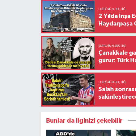
EDITÖRÜN SEÇTIĞI
2 Yılda İnşa 
Haydarpaşa G
EDITÖRÜN SEÇTIĞI
Çanakkale ga
gurur: Türk H
EDITÖRÜN SEÇTIĞI
Salah sonrası
sakinleştirec
Bunlar da ilginizi çekebilir