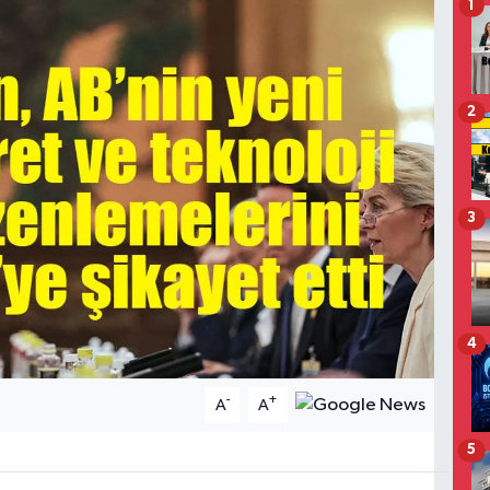
1
2
3
4
-
+
A
A
5