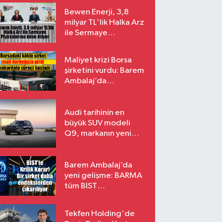
Bewen Enerji, 3,8
milyar TL'lik Halka Arz
ile Sermaye
Piyasalarına Adım
Atıyor
Maliyet krizi Borsa
şirketini vurdu: Barem
Ambalaj’da
konkordato süreci
Audi tarihinin en
büyük SUV modeli
Q9, markanın yeni
amiral gemisi oluyor
Barem Ambalaj’da
yeni gelişme: BARMA
tüm BIST
endekslerinden
çıkarılıyor
Tekfen Holding'de