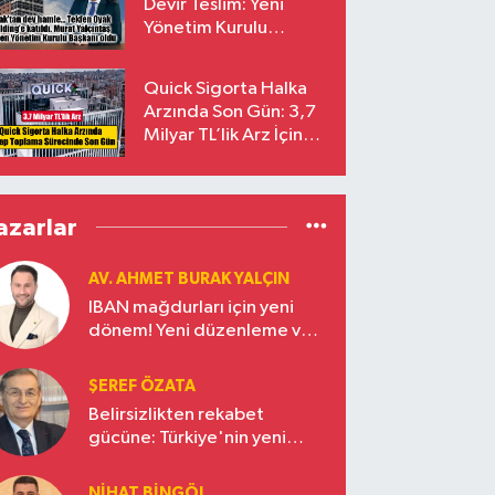
Devir Teslim: Yeni
Yönetim Kurulu
Başkanı Prof. Dr. Murat
Yalçıntaş Oldu!
Quick Sigorta Halka
Arzında Son Gün: 3,7
Milyar TL’lik Arz İçin
Talepler Bugün Sona
Eriyor
azarlar
AV. AHMET BURAK YALÇIN
IBAN mağdurları için yeni
dönem! Yeni düzenleme ve
ceza indirim oranları
ŞEREF ÖZATA
Belirsizlikten rekabet
gücüne: Türkiye'nin yeni
ekonomi vizyonu
NIHAT BINGÖL