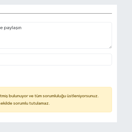
tmiş bulunuyor ve tüm sorumluluğu üstleniyorsunuz.
 şekilde sorumlu tutulamaz.