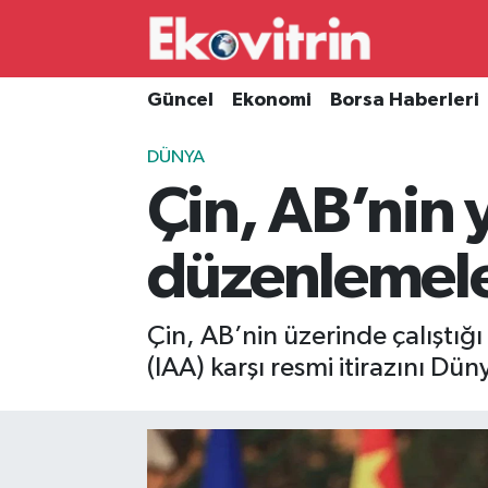
Güncel
Hava Durumu
Güncel
Ekonomi
Borsa Haberleri
Ekonomi
Trafik Durumu
DÜNYA
Çin, AB’nin y
Borsa Haberleri
Süper Lig Puan Durumu ve Fikstür
İş Dünyası
Tüm Manşetler
düzenlemeler
Lojistik
Son Dakika Haberleri
Çin, AB’nin üzerinde çalıştığı
Otovitrin
Haber Arşivi
(IAA) karşı resmi itirazını D
Asayiş
Magazin