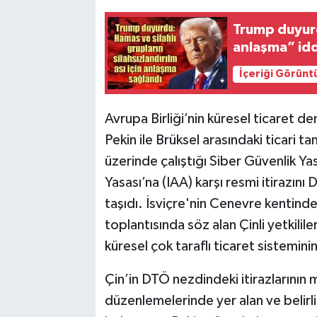
Trump duyurd
anlaşma” idd
İçeriği Görünt
Avrupa Birliği’nin küresel ticaret d
Pekin ile Brüksel arasındaki ticari t
üzerinde çalıştığı Siber Güvenlik Ya
Yasası’na (IAA) karşı resmi itirazı
taşıdı. İsviçre'nin Cenevre kentin
toplantısında söz alan Çinli yetkilile
küresel çok taraflı ticaret sistemin
Çin’in DTÖ nezdindeki itirazlarının 
düzenlemelerinde yer alan ve belirli