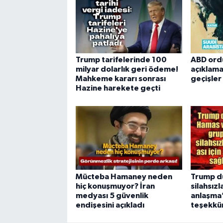
Trump tarifelerinde 100
ABD ord
milyar dolarlık geri ödeme!
açıklama
Mahkeme kararı sonrası
geçişle
Hazine harekete geçti
Mücteba Hamaney neden
Trump d
hiç konuşmuyor? İran
silahsızl
medyası 5 güvenlik
anlaşma”
endişesini açıkladı
teşekkür