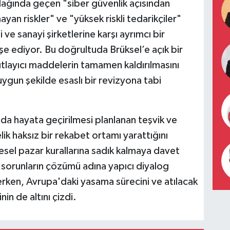
lağında geçen "siber güvenlik açısından
yan riskler" ve "yüksek riskli tedarikçiler"
i ve sanayi şirketlerine karşı ayrımcı bir
şe ediyor. Bu doğrultuda Brüksel’e açık bir
ıtlayıcı maddelerin tamamen kaldırılmasını
 uygun şekilde esaslı bir revizyona tabi
da hayata geçirilmesi planlanan teşvik ve
elik haksız bir rekabet ortamı yarattığını
resel pazar kurallarına sadık kalmaya davet
ri sorunların çözümü adına yapıcı diyalog
derken, Avrupa'daki yasama sürecini ve atılacak
in de altını çizdi.