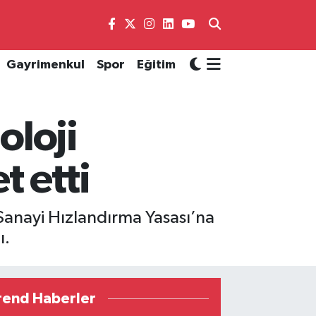
Gayrimenkul
Spor
Eğitim
oloji
 etti
e Sanayi Hızlandırma Yasası’na
ı.
rend Haberler