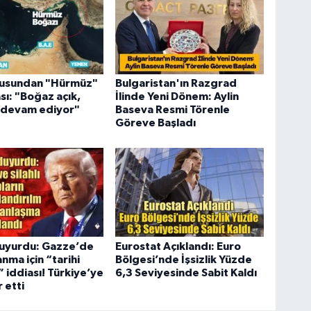
usundan "Hürmüz"
Bulgaristan'ın Razgrad
sı: "Boğaz açık,
İlinde Yeni Dönem: Aylin
r devam ediyor"
Baseva Resmi Törenle
Göreve Başladı
uyurdu: Gazze’de
Eurostat Açıklandı: Euro
anma için “tarihi
Bölgesi’nde İşsizlik Yüzde
 iddiası! Türkiye’ye
6,3 Seviyesinde Sabit Kaldı
 etti