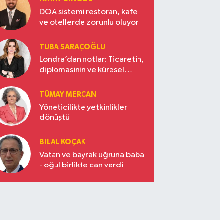
DOA sistemi restoran, kafe
ve otellerde zorunlu oluyor
TUBA SARAÇOĞLU
Londra’dan notlar: Ticaretin,
diplomasinin ve küresel
vizyonun başkentinde
Türkiye’nin yükselen gücü
TÜMAY MERCAN
Yöneticilikte yetkinlikler
dönüştü
BILAL KOÇAK
Vatan ve bayrak uğruna baba
- oğul birlikte can verdi