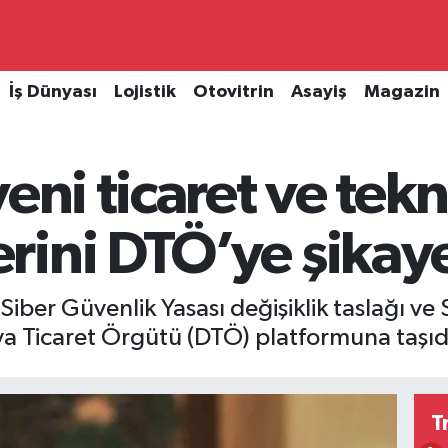
İş Dünyası
Lojistik
Otovitrin
Asayiş
Magazin
eni ticaret ve tekn
ini DTÖ’ye şikayet
 Siber Güvenlik Yasası değişiklik taslağı v
ünya Ticaret Örgütü (DTÖ) platformuna taşıd
T