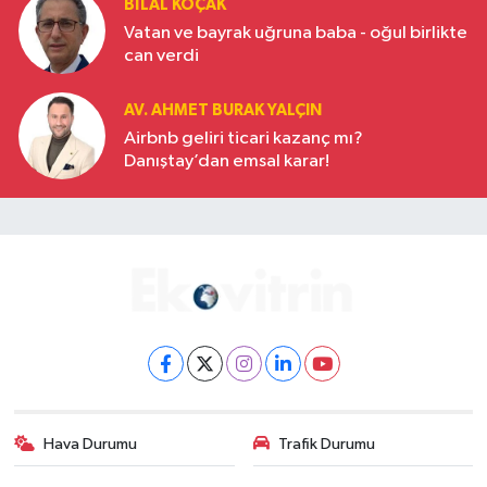
BILAL KOÇAK
Vatan ve bayrak uğruna baba - oğul birlikte
can verdi
AV. AHMET BURAK YALÇIN
Airbnb geliri ticari kazanç mı?
Danıştay’dan emsal karar!
Hava Durumu
Trafik Durumu