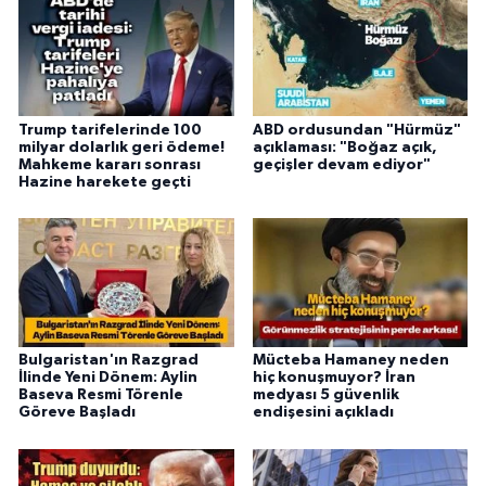
Trump tarifelerinde 100
ABD ordusundan "Hürmüz"
milyar dolarlık geri ödeme!
açıklaması: "Boğaz açık,
Mahkeme kararı sonrası
geçişler devam ediyor"
Hazine harekete geçti
Bulgaristan'ın Razgrad
Mücteba Hamaney neden
İlinde Yeni Dönem: Aylin
hiç konuşmuyor? İran
Baseva Resmi Törenle
medyası 5 güvenlik
Göreve Başladı
endişesini açıkladı