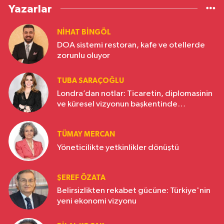
Yazarlar
NIHAT BINGÖL
DOA sistemi restoran, kafe ve otellerde
zorunlu oluyor
TUBA SARAÇOĞLU
Londra’dan notlar: Ticaretin, diplomasinin
ve küresel vizyonun başkentinde
Türkiye’nin yükselen gücü
TÜMAY MERCAN
Yöneticilikte yetkinlikler dönüştü
ŞEREF ÖZATA
Belirsizlikten rekabet gücüne: Türkiye'nin
yeni ekonomi vizyonu