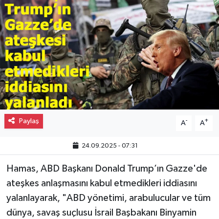
Gayrimenkul
Spor
Eğitim
Paylaş
-
+
A
A
24.09.2025 - 07:31
Hamas, ABD Başkanı Donald Trump’ın Gazze'de
ateşkes anlaşmasını kabul etmedikleri iddiasını
yalanlayarak, "ABD yönetimi, arabulucular ve tüm
dünya, savaş suçlusu İsrail Başbakanı Binyamin