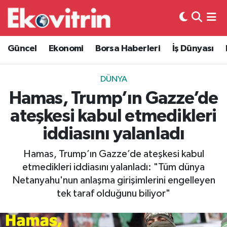
Güncel
Hava Durumu
Güncel
Ekonomi
Borsa Haberleri
İş Dünyası
Ekonomi
Trafik Durumu
DÜNYA
Borsa Haberleri
Süper Lig Puan Durumu ve Fikstür
Hamas, Trump’ın Gazze’de
ateşkesi kabul etmedikleri
İş Dünyası
Tüm Manşetler
iddiasını yalanladı
Lojistik
Son Dakika Haberleri
Hamas, Trump’ın Gazze’de ateşkesi kabul
etmedikleri iddiasını yalanladı: "Tüm dünya
Otovitrin
Haber Arşivi
Netanyahu'nun anlaşma girişimlerini engelleyen
tek taraf olduğunu biliyor"
Asayiş
Magazin