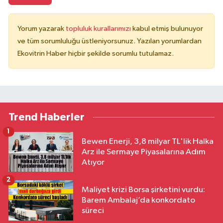
Yorum yazarak
topluluk kurallarımızı
kabul etmiş bulunuyor
ve tüm sorumluluğu üstleniyorsunuz. Yazılan yorumlardan
Ekovitrin Haber hiçbir şekilde sorumlu tutulamaz.
Trend Haberler
1
Bewen Enerji, 3,8 milyar TL'lik Halka
Arz ile Sermaye Piyasalarına Adım
Atıyor
2
Maliyet krizi Borsa şirketini vurdu:
Barem Ambalaj’da konkordato
süreci