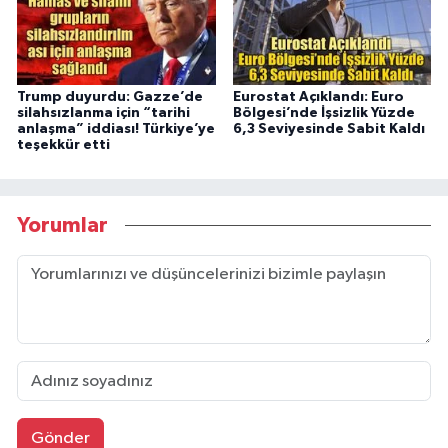
Trump duyurdu: Gazze’de
Eurostat Açıklandı: Euro
silahsızlanma için “tarihi
Bölgesi’nde İşsizlik Yüzde
anlaşma” iddiası! Türkiye’ye
6,3 Seviyesinde Sabit Kaldı
teşekkür etti
Yorumlar
Gönder