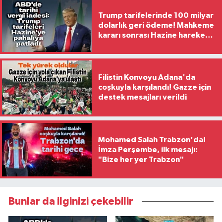
Trump tarifelerinde 100 milyar
dolarlık geri ödeme! Mahkeme
kararı sonrası Hazine harekete
geçti
Filistin Konvoyu Adana'da
coşkuyla karşılandı! Gazze için
destek mesajları verildi
Mohamed Salah Trabzon'da!
İmza Perşembe, ilk mesajı:
"Bize her yer Trabzon"
Bunlar da ilginizi çekebilir