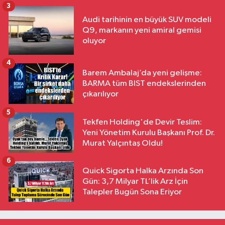
3
Audi tarihinin en büyük SUV modeli
Q9, markanın yeni amiral gemisi
oluyor
4
Barem Ambalaj’da yeni gelişme:
BARMA tüm BIST endekslerinden
çıkarılıyor
5
Tekfen Holding'de Devir Teslim:
Yeni Yönetim Kurulu Başkanı Prof. Dr.
Murat Yalçıntaş Oldu!
6
Quick Sigorta Halka Arzında Son
Gün: 3,7 Milyar TL’lik Arz İçin
Talepler Bugün Sona Eriyor