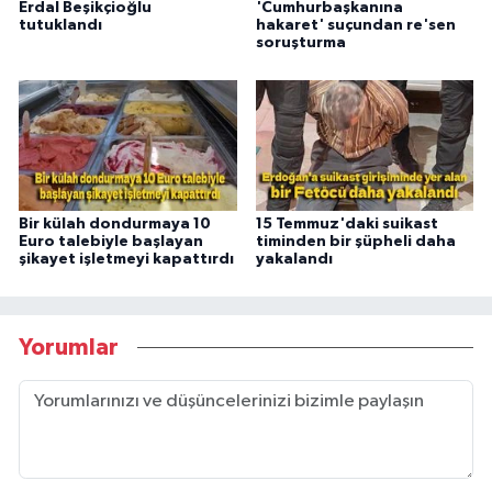
Erdal Beşikçioğlu
'Cumhurbaşkanına
tutuklandı
hakaret' suçundan re'sen
soruşturma
Bir külah dondurmaya 10
15 Temmuz'daki suikast
Euro talebiyle başlayan
timinden bir şüpheli daha
şikayet işletmeyi kapattırdı
yakalandı
Yorumlar