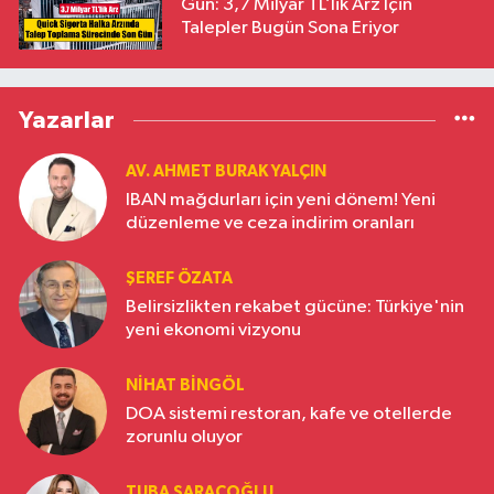
Gün: 3,7 Milyar TL’lik Arz İçin
Talepler Bugün Sona Eriyor
Yazarlar
AV. AHMET BURAK YALÇIN
IBAN mağdurları için yeni dönem! Yeni
düzenleme ve ceza indirim oranları
ŞEREF ÖZATA
Belirsizlikten rekabet gücüne: Türkiye'nin
yeni ekonomi vizyonu
NIHAT BINGÖL
DOA sistemi restoran, kafe ve otellerde
zorunlu oluyor
TUBA SARAÇOĞLU