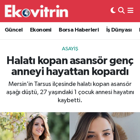
Güncel
Hava Durumu
Güncel
Ekonomi
Borsa Haberleri
İş Dünyası
Ekonomi
Trafik Durumu
ASAYIŞ
Borsa Haberleri
Süper Lig Puan Durumu ve Fikstür
Halatı kopan asansör genç
anneyi hayattan kopardı
İş Dünyası
Tüm Manşetler
Mersin'in Tarsus ilçesinde halatı kopan asansör
Lojistik
Son Dakika Haberleri
aşağı düştü, 27 yaşındaki 1 çocuk annesi hayatını
kaybetti.
Otovitrin
Haber Arşivi
Asayiş
Magazin