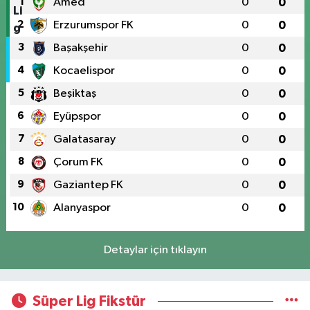
1
Amed
0
0
2
Erzurumspor FK
0
0
3
Başakşehir
0
0
4
Kocaelispor
0
0
5
Beşiktaş
0
0
6
Eyüpspor
0
0
7
Galatasaray
0
0
8
Çorum FK
0
0
9
Gaziantep FK
0
0
10
Alanyaspor
0
0
Detaylar için tıklayın
Süper Lig Fikstür