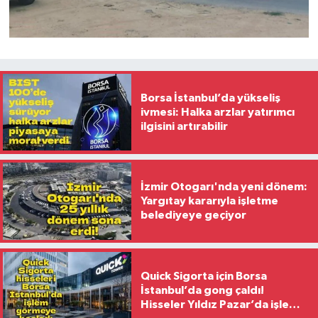
Borsa İstanbul’da yükseliş
ivmesi: Halka arzlar yatırımcı
ilgisini artırabilir
İzmir Otogarı'nda yeni dönem:
Yargıtay kararıyla işletme
belediyeye geçiyor
Quick Sigorta için Borsa
İstanbul’da gong çaldı!
Hisseler Yıldız Pazar’da işlem