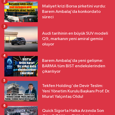
2
Maliyet krizi Borsa şirketini vurdu:
Barem Ambalaj’da konkordato
süreci
3
Audi tarihinin en büyük SUV modeli
Q9, markanın yeni amiral gemisi
oluyor
4
Barem Ambalaj’da yeni gelişme:
BARMA tüm BIST endekslerinden
çıkarılıyor
5
Tekfen Holding'de Devir Teslim:
Yeni Yönetim Kurulu Başkanı Prof. Dr.
Murat Yalçıntaş Oldu!
6
Quick Sigorta Halka Arzında Son