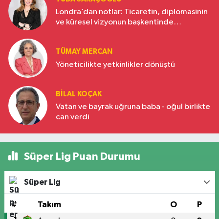
Londra’dan notlar: Ticaretin, diplomasinin
ve küresel vizyonun başkentinde
Türkiye’nin yükselen gücü
TÜMAY MERCAN
Yöneticilikte yetkinlikler dönüştü
BILAL KOÇAK
Vatan ve bayrak uğruna baba - oğul birlikte
can verdi
Süper Lig Puan Durumu
Süper Lig
#
Takım
O
P