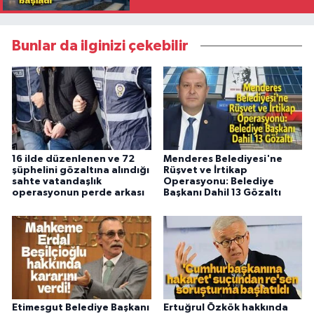
görmeye başladı
Bunlar da ilginizi çekebilir
16 ilde düzenlenen ve 72
Menderes Belediyesi'ne
şüphelini gözaltına alındığı
Rüşvet ve İrtikap
sahte vatandaşlık
Operasyonu: Belediye
operasyonun perde arkası
Başkanı Dahil 13 Gözaltı
Etimesgut Belediye Başkanı
Ertuğrul Özkök hakkında