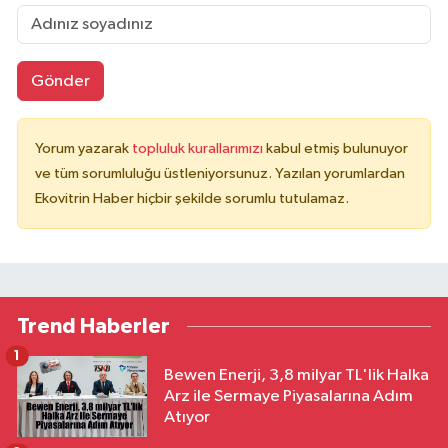
Gönder
Yorum yazarak
topluluk kurallarımızı
kabul etmiş bulunuyor
ve tüm sorumluluğu üstleniyorsunuz. Yazılan yorumlardan
Ekovitrin Haber hiçbir şekilde sorumlu tutulamaz.
Trend Haberler
1
Bewen Enerji, 3,8 milyar TL'lik Halka
Arz ile Sermaye Piyasalarına Adım
Atıyor