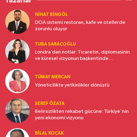
Yazarlar
NIHAT BINGÖL
DOA sistemi restoran, kafe ve otellerde
zorunlu oluyor
TUBA SARAÇOĞLU
Londra’dan notlar: Ticaretin, diplomasinin
ve küresel vizyonun başkentinde
Türkiye’nin yükselen gücü
TÜMAY MERCAN
Yöneticilikte yetkinlikler dönüştü
ŞEREF ÖZATA
Belirsizlikten rekabet gücüne: Türkiye'nin
yeni ekonomi vizyonu
BILAL KOÇAK