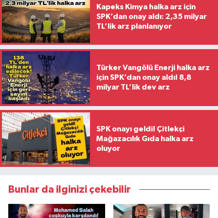
Kapeks Kimya halka arz için
SPK’dan onay aldı: 2,35 milyar
TL’lik arz planlanıyor
Türker Vangölü Enerji halka arz
için SPK’dan onay aldı! 8,8
milyar TL’lik dev arz
SPK onayı geldi! Çitlekçi
Mağazacılık Gıda halka arz
oluyor
Bunlar da ilginizi çekebilir