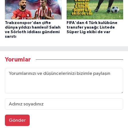
Trabzonspor'dan çifte
FIFA'dan 4 Türk kulübüne
dünya yıldızı hamlesi! Salah
transfer yasağı: Listede
ve Sörloth iddiası gündemi
Süper Lig ekibi de var
sarstı
Yorumlar
Gönder