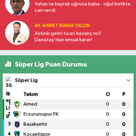
Vatan ve bayrak uğruna baba - oğul birlikte
can verdi
AV. AHMET BURAK YALÇIN
Airbnb geliri ticari kazanç mı?
Danıştay’dan emsal karar!
Süper Lig Puan Durumu
Süper Lig
#
Takım
O
P
1
Amed
0
0
2
Erzurumspor FK
0
0
3
Başakşehir
0
0
4
Kocaelispor
0
0