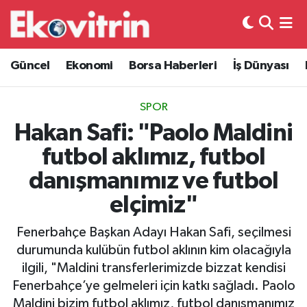
Güncel
Hava Durumu
Güncel
Ekonomi
Borsa Haberleri
İş Dünyası
Ekonomi
Trafik Durumu
SPOR
Borsa Haberleri
Süper Lig Puan Durumu ve Fikstür
Hakan Safi: "Paolo Maldini
futbol aklımız, futbol
İş Dünyası
Tüm Manşetler
danışmanımız ve futbol
Lojistik
Son Dakika Haberleri
elçimiz"
Otovitrin
Haber Arşivi
Fenerbahçe Başkan Adayı Hakan Safi, seçilmesi
durumunda kulübün futbol aklının kim olacağıyla
Asayiş
ilgili, "Maldini transferlerimizde bizzat kendisi
Fenerbahçe’ye gelmeleri için katkı sağladı. Paolo
Magazin
Maldini bizim futbol aklımız, futbol danışmanımız