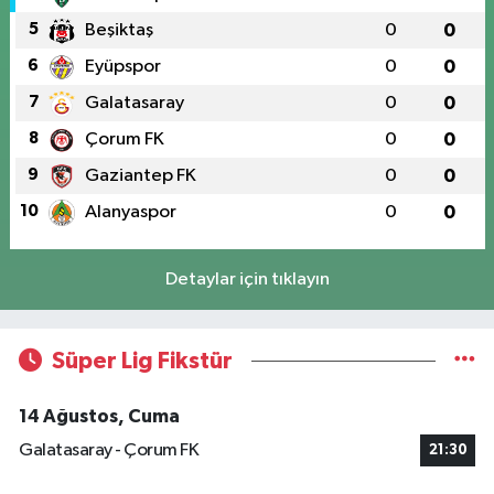
5
Beşiktaş
0
0
6
Eyüpspor
0
0
7
Galatasaray
0
0
8
Çorum FK
0
0
9
Gaziantep FK
0
0
10
Alanyaspor
0
0
Detaylar için tıklayın
Süper Lig Fikstür
14 Ağustos, Cuma
Galatasaray - Çorum FK
21:30