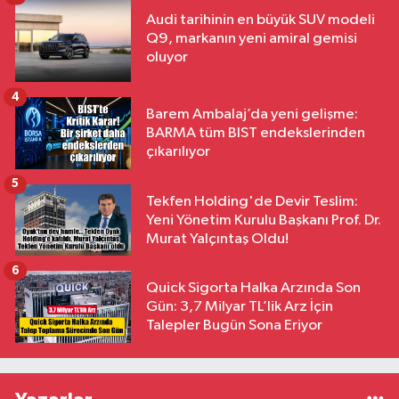
Audi tarihinin en büyük SUV modeli
Q9, markanın yeni amiral gemisi
oluyor
4
Barem Ambalaj’da yeni gelişme:
BARMA tüm BIST endekslerinden
çıkarılıyor
5
Tekfen Holding'de Devir Teslim:
Yeni Yönetim Kurulu Başkanı Prof. Dr.
Murat Yalçıntaş Oldu!
6
Quick Sigorta Halka Arzında Son
Gün: 3,7 Milyar TL’lik Arz İçin
Talepler Bugün Sona Eriyor