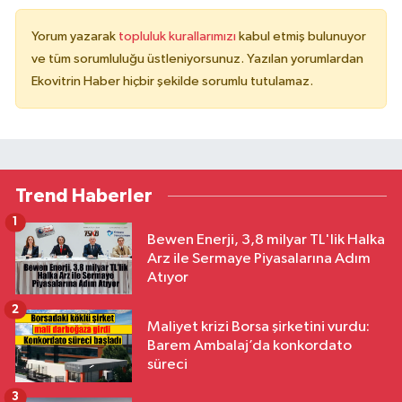
Yorum yazarak
topluluk kurallarımızı
kabul etmiş bulunuyor
ve tüm sorumluluğu üstleniyorsunuz. Yazılan yorumlardan
Ekovitrin Haber hiçbir şekilde sorumlu tutulamaz.
Trend Haberler
1
Bewen Enerji, 3,8 milyar TL'lik Halka
Arz ile Sermaye Piyasalarına Adım
Atıyor
2
Maliyet krizi Borsa şirketini vurdu:
Barem Ambalaj’da konkordato
süreci
3