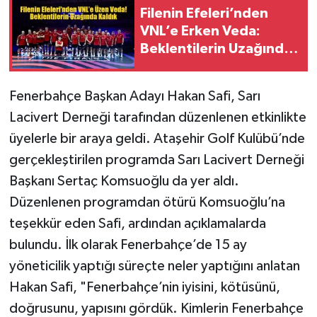
Filenin Efeleri’nden
VNL’e Erken Veda:
Beklentilerin Uzağında
Kaldık
Fenerbahçe Başkan Adayı Hakan Safi, Sarı
Lacivert Derneği tarafından düzenlenen etkinlikte
üyelerle bir araya geldi. Ataşehir Golf Kulübü’nde
gerçekleştirilen programda Sarı Lacivert Derneği
Başkanı Sertaç Komsuoğlu da yer aldı.
Düzenlenen programdan ötürü Komsuoğlu’na
teşekkür eden Safi, ardından açıklamalarda
bulundu. İlk olarak Fenerbahçe’de 15 ay
yöneticilik yaptığı süreçte neler yaptığını anlatan
Hakan Safi, "Fenerbahçe’nin iyisini, kötüsünü,
doğrusunu, yapısını gördük. Kimlerin Fenerbahçe