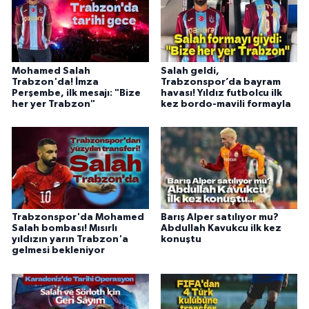
Mohamed Salah
Salah geldi,
Trabzon'da! İmza
Trabzonspor’da bayram
Perşembe, ilk mesajı: "Bize
havası! Yıldız futbolcu ilk
her yer Trabzon"
kez bordo-mavili formayla
Trabzonspor'da Mohamed
Barış Alper satılıyor mu?
Salah bombası! Mısırlı
Abdullah Kavukcu ilk kez
yıldızın yarın Trabzon'a
konuştu
gelmesi bekleniyor