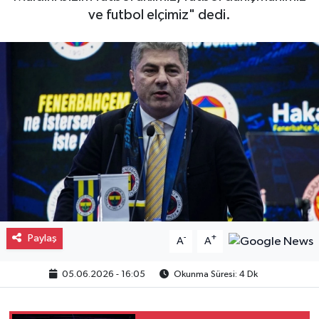
ve futbol elçimiz" dedi.
Gayrimenkul
Spor
Eğitim
Paylaş
-
+
A
A
05.06.2026 - 16:05
Okunma Süresi: 4 Dk