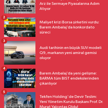
Arz ile Sermaye Piyasalarına Adım
Atıyor
2
Maliyet krizi Borsa şirketini vurdu:
Barem Ambalaj’da konkordato
süreci
3
Audi tarihinin en büyük SUV modeli
Q9, markanın yeni amiral gemisi
oluyor
4
Barem Ambalaj’da yeni gelişme:
BARMA tüm BIST endekslerinden
çıkarılıyor
5
Tekfen Holding'de Devir Teslim:
Yeni Yönetim Kurulu Başkanı Prof. Dr.
Murat Yalçıntaş Oldu!