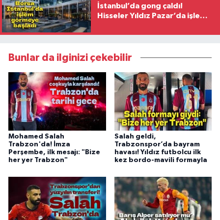
İstanbul’da gong çaldı!
Hisseler Yıldız Pazar’da işlem
görmeye başladı
Bunlar da ilginizi çekebilir
Mohamed Salah
Salah geldi,
Trabzon'da! İmza
Trabzonspor’da bayram
Perşembe, ilk mesajı: "Bize
havası! Yıldız futbolcu ilk
her yer Trabzon"
kez bordo-mavili formayla