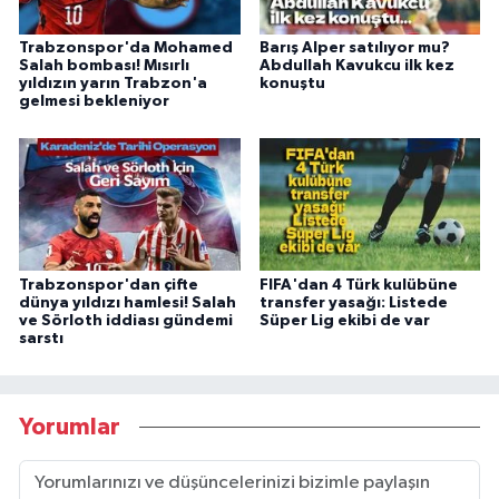
Trabzonspor'da Mohamed
Barış Alper satılıyor mu?
Salah bombası! Mısırlı
Abdullah Kavukcu ilk kez
yıldızın yarın Trabzon'a
konuştu
gelmesi bekleniyor
Trabzonspor'dan çifte
FIFA'dan 4 Türk kulübüne
dünya yıldızı hamlesi! Salah
transfer yasağı: Listede
ve Sörloth iddiası gündemi
Süper Lig ekibi de var
sarstı
Yorumlar