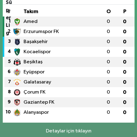
#
Takım
O
P
1
Amed
0
0
2
Erzurumspor FK
0
0
3
Başakşehir
0
0
4
Kocaelispor
0
0
5
Beşiktaş
0
0
6
Eyüpspor
0
0
7
Galatasaray
0
0
8
Çorum FK
0
0
9
Gaziantep FK
0
0
10
Alanyaspor
0
0
Detaylar için tıklayın