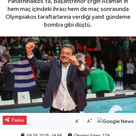
Panathinaikos’ta, başantrenör Ergin Ataman’ın
hem maç içindeki ihracı hem de maç sonrasında
Gayrimenkul
Olympiakos taraftarlarına verdiği yanıt gündeme
bomba gibi düştü.
Spor
Eğitim
Paylaş
-
+
A
A
09.06.2026 - 14:48
Okunma Süresi: 2 Dk