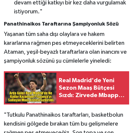
devam ettiği katkıyı bir kez daha vurgulamak
istiyorum."
Panathinaikos Taraftarına Şampiyonluk Sözü
Yaşanan tüm saha dışı olaylara ve hakem
kararlarına rağmen pes etmeyeceklerini belirten
Ataman, yeşil-beyazlı taraftarlara olan inancını ve
şampiyonluk sözünü şu cümlelerle yineledi:
Real Madrid'de Yeni
Sezon Maaş Bütçesi
Sızdı: Zirvede Mbappe,
Arda Güler Kaçıncı
Sırada?
"Tutkulu Panathinaikos taraftarları, basketbolun
kendisini gölgede bırakan tüm bu gelişmelere
rağmen pes etmeyeceğiz. Son topa ve son