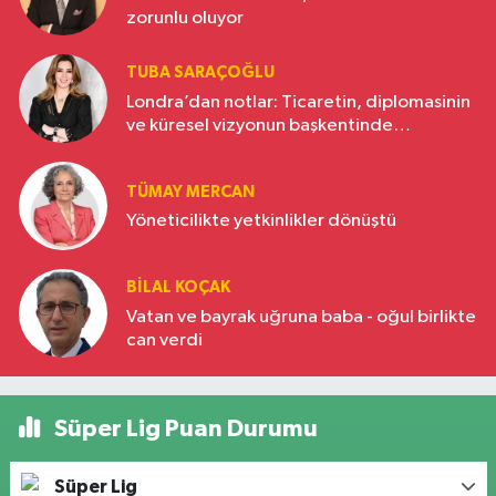
zorunlu oluyor
TUBA SARAÇOĞLU
Londra’dan notlar: Ticaretin, diplomasinin
ve küresel vizyonun başkentinde
Türkiye’nin yükselen gücü
TÜMAY MERCAN
Yöneticilikte yetkinlikler dönüştü
BILAL KOÇAK
Vatan ve bayrak uğruna baba - oğul birlikte
can verdi
Süper Lig Puan Durumu
Süper Lig