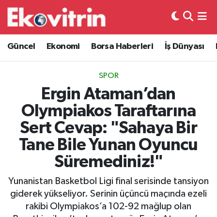
Güncel
Hava Durumu
Güncel
Ekonomi
Borsa Haberleri
İş Dünyası
Ekonomi
Trafik Durumu
SPOR
Borsa Haberleri
Süper Lig Puan Durumu ve Fikstür
Ergin Ataman’dan
Olympiakos Taraftarına
İş Dünyası
Tüm Manşetler
Sert Cevap: "Sahaya Bir
Lojistik
Son Dakika Haberleri
Tane Bile Yunan Oyuncu
Süremediniz!"
Otovitrin
Haber Arşivi
Yunanistan Basketbol Ligi final serisinde tansiyon
Asayiş
giderek yükseliyor. Serinin üçüncü maçında ezeli
rakibi Olympiakos’a 102-92 mağlup olan
Magazin