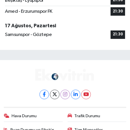
Beşiktaş - Eyüpspor
21:30
Amed - Erzurumspor FK
21:30
17 Ağustos, Pazartesi
Samsunspor - Göztepe
21:30
Hava Durumu
Trafik Durumu
Puan Durumu ve Fikstür
Tüm Manşetler