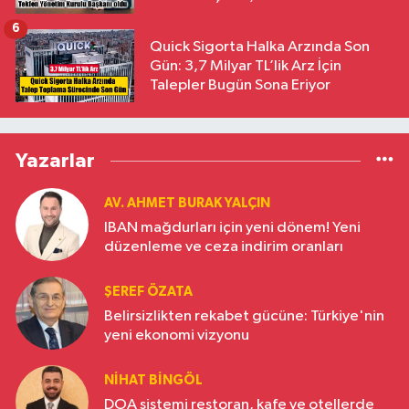
6
Quick Sigorta Halka Arzında Son
Gün: 3,7 Milyar TL’lik Arz İçin
Talepler Bugün Sona Eriyor
Yazarlar
AV. AHMET BURAK YALÇIN
IBAN mağdurları için yeni dönem! Yeni
düzenleme ve ceza indirim oranları
ŞEREF ÖZATA
Belirsizlikten rekabet gücüne: Türkiye'nin
yeni ekonomi vizyonu
NIHAT BINGÖL
DOA sistemi restoran, kafe ve otellerde