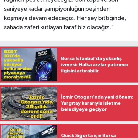
saniyeye kadar şampiyonluğun peşinden
koşmaya devam edeceğiz. Her şey bittiğinde,
sahada zaferi kutlayan taraf biz olacağız."
Borsa İstanbul’da yükseliş
ivmesi: Halka arzlar yatırımcı
ilgisini artırabilir
İzmir Otogarı'nda yeni dönem:
Yargıtay kararıyla işletme
belediyeye geçiyor
Quick Sigorta için Borsa