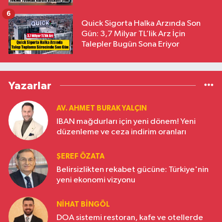
6
Quick Sigorta Halka Arzında Son
Gün: 3,7 Milyar TL’lik Arz İçin
Talepler Bugün Sona Eriyor
Yazarlar
AV. AHMET BURAK YALÇIN
IBAN mağdurları için yeni dönem! Yeni
düzenleme ve ceza indirim oranları
ŞEREF ÖZATA
Belirsizlikten rekabet gücüne: Türkiye'nin
yeni ekonomi vizyonu
NIHAT BINGÖL
DOA sistemi restoran, kafe ve otellerde