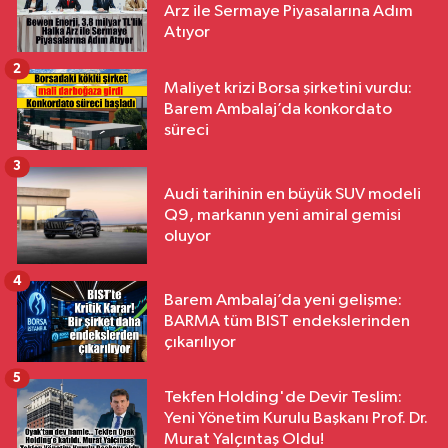
Arz ile Sermaye Piyasalarına Adım
Atıyor
2
Maliyet krizi Borsa şirketini vurdu:
Barem Ambalaj’da konkordato
süreci
3
Audi tarihinin en büyük SUV modeli
Q9, markanın yeni amiral gemisi
oluyor
4
Barem Ambalaj’da yeni gelişme:
BARMA tüm BIST endekslerinden
çıkarılıyor
5
Tekfen Holding'de Devir Teslim:
Yeni Yönetim Kurulu Başkanı Prof. Dr.
Murat Yalçıntaş Oldu!