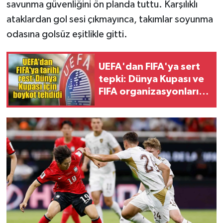
savunma güvenliğini ön planda tuttu. Karşılıklı
ataklardan gol sesi çıkmayınca, takımlar soyunma
odasına golsüz eşitlikle gitti.
UEFA'dan FIFA'ya sert
tepki: Dünya Kupası ve
FIFA organizasyonları
için boykot resti