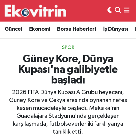
Güncel
Hava Durumu
Güncel
Ekonomi
Borsa Haberleri
İş Dünyası
Ekonomi
Trafik Durumu
SPOR
Borsa Haberleri
Süper Lig Puan Durumu ve Fikstür
Güney Kore, Dünya
Kupası'na galibiyetle
İş Dünyası
Tüm Manşetler
başladı
Lojistik
Son Dakika Haberleri
2026 FIFA Dünya Kupası A Grubu heyecanı,
Güney Kore ve Çekya arasında oynanan nefes
Otovitrin
Haber Arşivi
kesen mücadeleyle başladı. Meksika'nın
Guadalajara Stadyumu'nda gerçekleşen
Asayiş
karşılaşmada, futbolseverler iki farklı yarıya
tanıklık etti.
Magazin