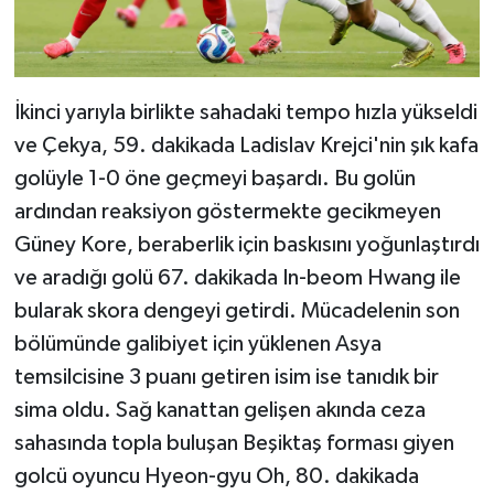
İkinci yarıyla birlikte sahadaki tempo hızla yükseldi
ve Çekya, 59. dakikada Ladislav Krejci'nin şık kafa
golüyle 1-0 öne geçmeyi başardı. Bu golün
ardından reaksiyon göstermekte gecikmeyen
Güney Kore, beraberlik için baskısını yoğunlaştırdı
ve aradığı golü 67. dakikada In-beom Hwang ile
bularak skora dengeyi getirdi. Mücadelenin son
bölümünde galibiyet için yüklenen Asya
temsilcisine 3 puanı getiren isim ise tanıdık bir
sima oldu. Sağ kanattan gelişen akında ceza
sahasında topla buluşan Beşiktaş forması giyen
golcü oyuncu Hyeon-gyu Oh, 80. dakikada