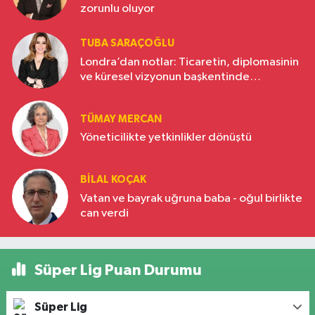
zorunlu oluyor
TUBA SARAÇOĞLU
Londra’dan notlar: Ticaretin, diplomasinin
ve küresel vizyonun başkentinde
Türkiye’nin yükselen gücü
TÜMAY MERCAN
Yöneticilikte yetkinlikler dönüştü
BILAL KOÇAK
Vatan ve bayrak uğruna baba - oğul birlikte
can verdi
Süper Lig Puan Durumu
Süper Lig