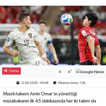
Gayrimenkul
Spor
Eğitim
Paylaş
-
+
A
A
12.06.2026 - 09:46
Okunma Süresi: 1 Dk
Mısırlı hakem Amin Omar'ın yönettiği
müsabakanın ilk 45 dakikasında her iki takım da