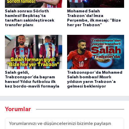
Salah sonrası Sörloth
Mohamed Salah
hamlesi! Beşiktaş'ta
Trabzon'da! İmza
taraftarı sakinleştirecek
Perşembe, ilk mesajı: "Bize
transfer planı
her yer Trabzon"
Salah geldi,
Trabzonspor'da Mohamed
Trabzonspor’da bayram
Salah bombası! Mısırlı
havası! Yıldız futbolcu ilk
yıldızın yarın Trabzon'a
kez bordo-mavili formayla
gelmesi bekleniyor
Yorumlar