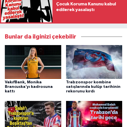
Çocuk Koruma Kanunu kabul
edilerek yasalaştı
Bunlar da ilginizi çekebilir
VakıfBank, Monika
Trabzonspor kombine
Brancuska’yı kadrosuna
satışlarında kulüp tarihinin
kattı
rekorunu kırdı