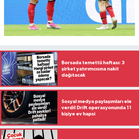
Borsada temettü haftası: 3
şirket yatırımcısına nakit
dağıtacak
Sosyal medya paylaşımları ele
verdi! Drift operasyonunda 11
kişiye ev hapsi