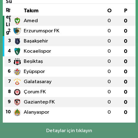
#
Takım
O
P
1
Amed
0
0
2
Erzurumspor FK
0
0
3
Başakşehir
0
0
4
Kocaelispor
0
0
5
Beşiktaş
0
0
6
Eyüpspor
0
0
7
Galatasaray
0
0
8
Çorum FK
0
0
9
Gaziantep FK
0
0
10
Alanyaspor
0
0
Detaylar için tıklayın