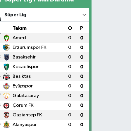
Süper Lig
#
Takım
O
P
1
Amed
0
0
2
Erzurumspor FK
0
0
3
Başakşehir
0
0
4
Kocaelispor
0
0
5
Beşiktaş
0
0
6
Eyüpspor
0
0
7
Galatasaray
0
0
8
Çorum FK
0
0
9
Gaziantep FK
0
0
0
Alanyaspor
0
0