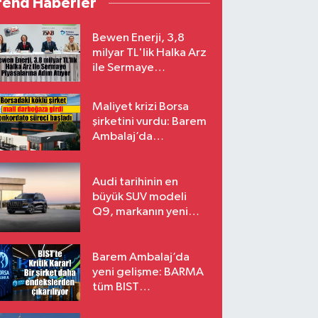
rend Haberler
Bewen Enerji, 3,8
milyar TL'lik Halka Arz
ile Sermaye
Piyasalarına Adım
Atıyor
Maliyet krizi Borsa
şirketini vurdu: Barem
Ambalaj’da
konkordato süreci
Audi tarihinin en
büyük SUV modeli
Q9, markanın yeni
amiral gemisi oluyor
Barem Ambalaj’da
yeni gelişme: BARMA
tüm BIST
endekslerinden
çıkarılıyor