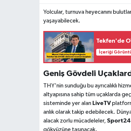
Yolcular, turnuva heyecanını bulutlar
yaşayabilecek.
Tekfen'de O
İçeriği Görünt
Geniş Gövdeli Uçaklar
THY'nin sunduğu bu ayrıcalıklı hizme
altyapısına sahip tüm uçaklarda geçe
sisteminde yer alan
LiveTV
platfor
anlık olarak takip edebilecek. Düny
alacak zorlu mücadeleler,
Sport24
gökyüzüne taşınacak.