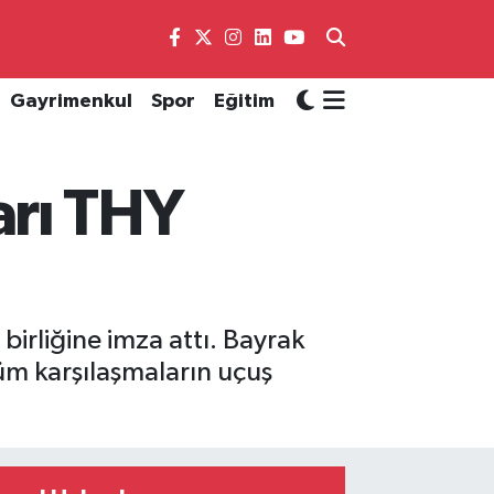
Gayrimenkul
Spor
Eğitim
arı THY
 birliğine imza attı. Bayrak
üm karşılaşmaların uçuş