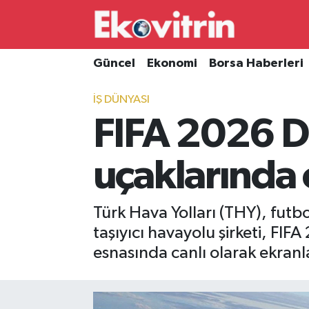
Güncel
Hava Durumu
Güncel
Ekonomi
Borsa Haberleri
Ekonomi
Trafik Durumu
İŞ DÜNYASI
FIFA 2026 D
Borsa Haberleri
Süper Lig Puan Durumu ve Fikstür
İş Dünyası
Tüm Manşetler
uçaklarında 
Lojistik
Son Dakika Haberleri
Türk Hava Yolları (THY), futbo
Otovitrin
Haber Arşivi
taşıyıcı havayolu şirketi, F
esnasında canlı olarak ekranl
Asayiş
Magazin