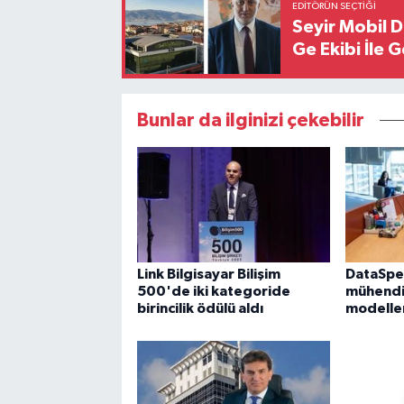
EDITÖRÜN SEÇTIĞI
Seyir Mobil 
Ge Ekibi İle 
Bunlar da ilginizi çekebilir
Link Bilgisayar Bilişim
DataSpe
500'de iki kategoride
mühendis
birincilik ödülü aldı
modelleri