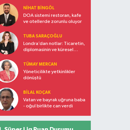
NIHAT BINGÖL
DOA sistemi restoran, kafe
ve otellerde zorunlu oluyor
TUBA SARAÇOĞLU
Londra’dan notlar: Ticaretin,
diplomasinin ve küresel
vizyonun başkentinde
Türkiye’nin yükselen gücü
TÜMAY MERCAN
Yöneticilikte yetkinlikler
dönüştü
BILAL KOÇAK
Vatan ve bayrak uğruna baba
- oğul birlikte can verdi
Süper Lig Puan Durumu