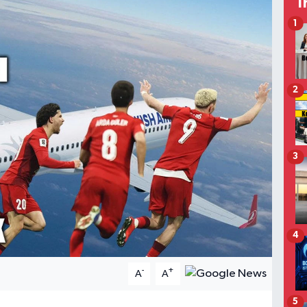
T
1
2
3
4
-
+
A
A
5