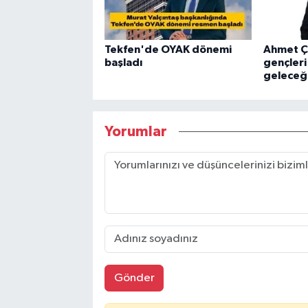
Tekfen'de OYAK dönemi
Ahmet Ça
başladı
gençleri
geleceğe
Yorumlar
Gönder