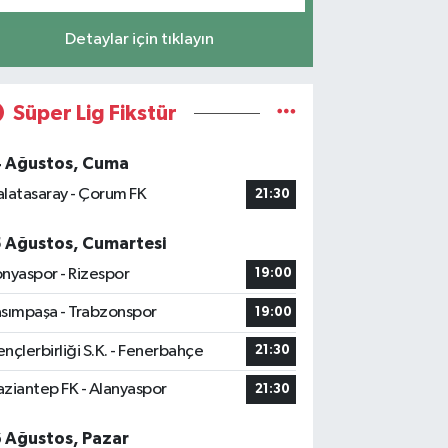
Detaylar için tıklayın
Süper Lig Fikstür
4 Ağustos, Cuma
latasaray - Çorum FK
21:30
5 Ağustos, Cumartesi
nyaspor - Rizespor
19:00
sımpaşa - Trabzonspor
19:00
nçlerbirliği S.K. - Fenerbahçe
21:30
ziantep FK - Alanyaspor
21:30
6 Ağustos, Pazar