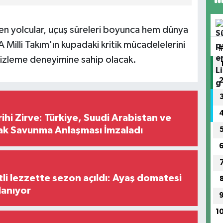
n yolcular, uçuş süreleri boyunca hem dünya
A Milli Takım'ın kupadaki kritik mücadelelerini
izleme deneyimine sahip olacak.
hi Zirve: Türkiye, Suudi Arabistan ve
ak Savunma Anlaşması İmzaladı
tli lezzette sezon açıldı: Ayaş domatesi
lanıyor
1