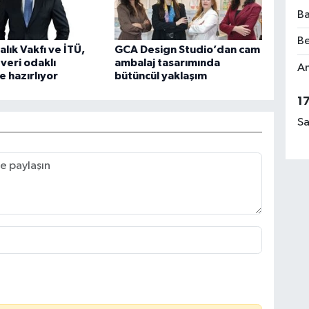
Ba
Be
lık Vakfı ve İTÜ,
GCA Design Studio’dan cam
 veri odaklı
ambalaj tasarımında
Am
 hazırlıyor
bütüncül yaklaşım
1
Sa