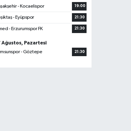
şakşehir - Kocaelispor
19:00
şiktaş - Eyüpspor
21:30
ed - Erzurumspor FK
21:30
7 Ağustos, Pazartesi
msunspor - Göztepe
21:30