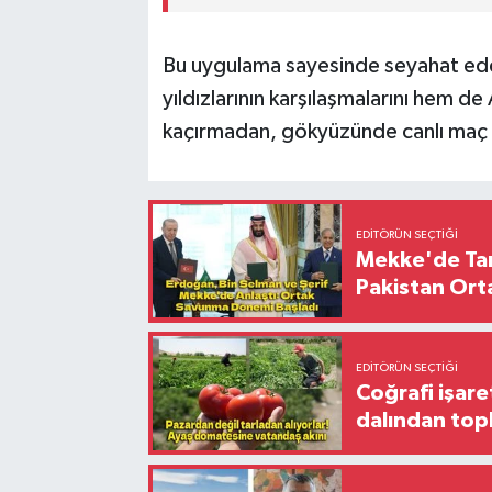
Bu uygulama sayesinde seyahat ede
yıldızlarının karşılaşmalarını hem de 
kaçırmadan, gökyüzünde canlı maç 
EDITÖRÜN SEÇTIĞI
Mekke'de Tari
Pakistan Ort
EDITÖRÜN SEÇTIĞI
Coğrafi işare
dalından top