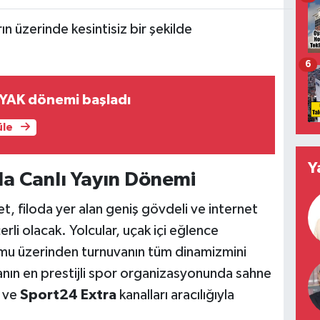
ın üzerinde kesintisiz bir şekilde
6
YAK dönemi başladı
üle
Y
da Canlı Yayın Dönemi
t, filoda yer alan geniş gövdeli ve internet
rli olacak. Yolcular, uçak içi eğlence
mu üzerinden turnuvanın tüm dinamizmini
anın en prestijli spor organizasyonunda sahne
ve
Sport24 Extra
kanalları aracılığıyla