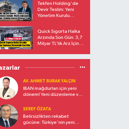
Tekfen Holding'de
Devir Teslim: Yeni
Yönetim Kurulu
Başkanı Prof. Dr. Murat
Yalçıntaş Oldu!
Quick Sigorta Halka
Arzında Son Gün: 3,7
Milyar TL’lik Arz İçin
Talepler Bugün Sona
Eriyor
azarlar
AV. AHMET BURAK YALÇIN
IBAN mağdurları için yeni
dönem! Yeni düzenleme ve
ceza indirim oranları
ŞEREF ÖZATA
Belirsizlikten rekabet
gücüne: Türkiye'nin yeni
ekonomi vizyonu