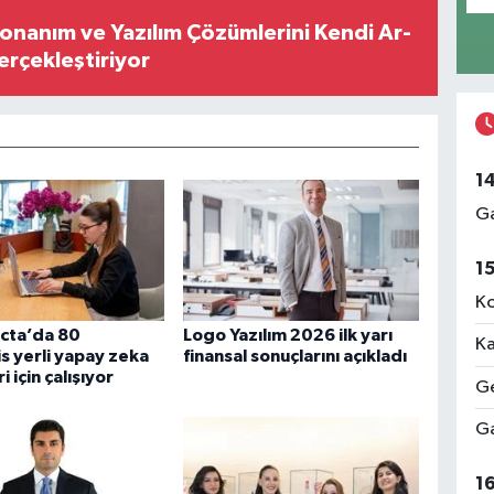
Donanım ve Yazılım Çözümlerini Kendi Ar-
Gerçekleştiriyor
1
Ga
1
Ko
cta’da 80
Logo Yazılım 2026 ilk yarı
Ka
 yerli yapay zeka
finansal sonuçlarını açıkladı
 için çalışıyor
Ge
Ga
1