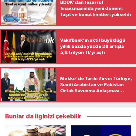
BDDK'dan tasarruf
finansmanında yeni dönem:
Taşıt ve konut limitleri yükseldi
VakıfBank’ın aktif büyüklüğü
yıllık bazda yüzde 28 artışla
5,8 trilyon TL’yi aştı
Mekke'de Tarihi Zirve: Türkiye,
Suudi Arabistan ve Pakistan
Ortak Savunma Anlaşması
İmzaladı
Bunlar da ilginizi çekebilir