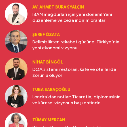
AV. AHMET BURAK YALÇIN
IBAN mağdurları için yeni dönem! Yeni
düzenleme ve ceza indirim oranları
ŞEREF ÖZATA
Belirsizlikten rekabet gücüne: Türkiye'nin
yeni ekonomi vizyonu
NIHAT BINGÖL
DOA sistemi restoran, kafe ve otellerde
zorunlu oluyor
TUBA SARAÇOĞLU
Londra’dan notlar: Ticaretin, diplomasinin
ve küresel vizyonun başkentinde
Türkiye’nin yükselen gücü
TÜMAY MERCAN