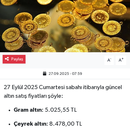
Gayrimenkul
Spor
Eğitim
Paylaş
-
+
A
A
27.09.2025 - 07:59
27 Eylül 2025 Cumartesi sabahı itibarıyla güncel
altın satış fiyatları şöyle:
Gram altın:
5.025,55 TL
Çeyrek altın:
8.478,00 TL