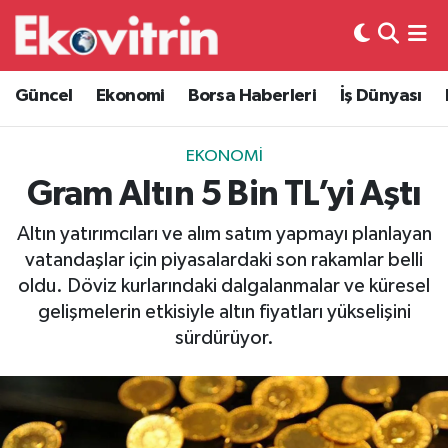
Güncel
Hava Durumu
Güncel
Ekonomi
Borsa Haberleri
İş Dünyası
Ekonomi
Trafik Durumu
EKONOMI
Borsa Haberleri
Süper Lig Puan Durumu ve Fikstür
Gram Altın 5 Bin TL’yi Aştı
İş Dünyası
Tüm Manşetler
Altın yatırımcıları ve alım satım yapmayı planlayan
vatandaşlar için piyasalardaki son rakamlar belli
Lojistik
Son Dakika Haberleri
oldu. Döviz kurlarındaki dalgalanmalar ve küresel
gelişmelerin etkisiyle altın fiyatları yükselişini
Otovitrin
Haber Arşivi
sürdürüyor.
Asayiş
Magazin