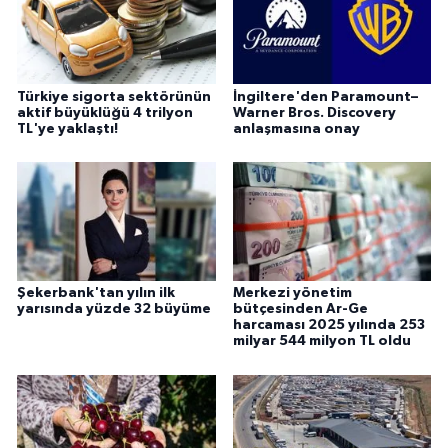
Türkiye sigorta sektörünün
İngiltere'den Paramount–
aktif büyüklüğü 4 trilyon
Warner Bros. Discovery
TL'ye yaklaştı!
anlaşmasına onay
Şekerbank'tan yılın ilk
Merkezi yönetim
yarısında yüzde 32 büyüme
bütçesinden Ar-Ge
harcaması 2025 yılında 253
milyar 544 milyon TL oldu