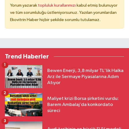
Yorum yazarak
topluluk kurallarımızı
kabul etmiş bulunuyor
ve tüm sorumluluğu üstleniyorsunuz. Yazılan yorumlardan
Ekovitrin Haber hiçbir şekilde sorumlu tutulamaz.
Trend Haberler
1
Bewen Enerji, 3,8 milyar TL'lik Halka
Arz ile Sermaye Piyasalarına Adım
Atıyor
2
Maliyet krizi Borsa şirketini vurdu:
Barem Ambalaj’da konkordato
süreci
3