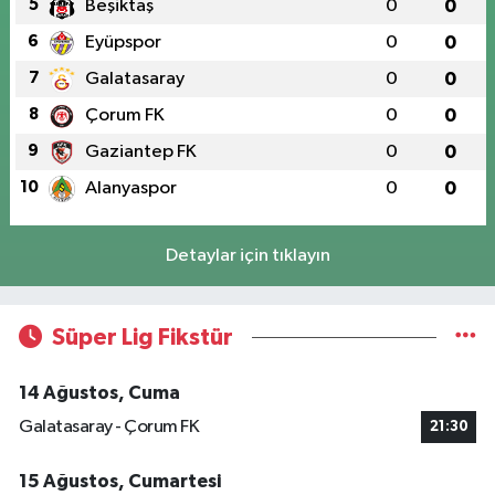
5
Beşiktaş
0
0
6
Eyüpspor
0
0
7
Galatasaray
0
0
8
Çorum FK
0
0
9
Gaziantep FK
0
0
10
Alanyaspor
0
0
Detaylar için tıklayın
Süper Lig Fikstür
14 Ağustos, Cuma
Galatasaray - Çorum FK
21:30
15 Ağustos, Cumartesi