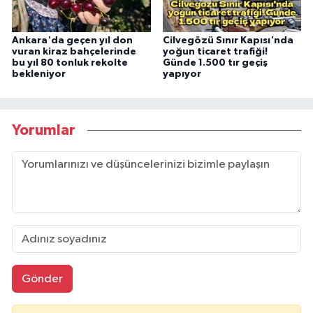
Ankara'da geçen yıl don
Cilvegözü Sınır Kapısı'nda
vuran kiraz bahçelerinde
yoğun ticaret trafiği!
bu yıl 80 tonluk rekolte
Günde 1.500 tır geçiş
bekleniyor
yapıyor
Yorumlar
Gönder