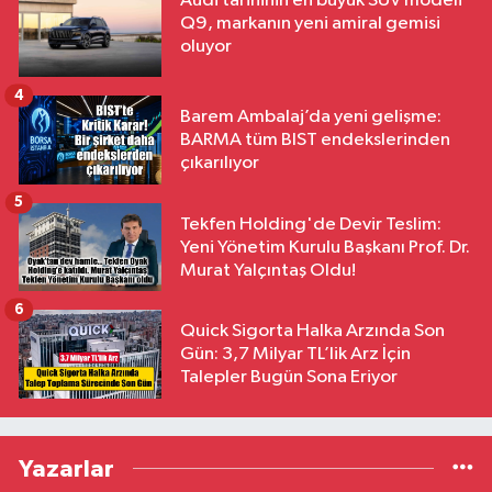
Audi tarihinin en büyük SUV modeli
Q9, markanın yeni amiral gemisi
oluyor
4
Barem Ambalaj’da yeni gelişme:
BARMA tüm BIST endekslerinden
çıkarılıyor
5
Tekfen Holding'de Devir Teslim:
Yeni Yönetim Kurulu Başkanı Prof. Dr.
Murat Yalçıntaş Oldu!
6
Quick Sigorta Halka Arzında Son
Gün: 3,7 Milyar TL’lik Arz İçin
Talepler Bugün Sona Eriyor
Yazarlar