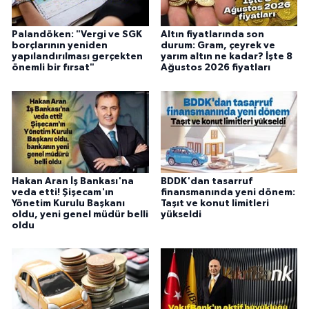
Palandöken: "Vergi ve SGK
Altın fiyatlarında son
borçlarının yeniden
durum: Gram, çeyrek ve
yapılandırılması gerçekten
yarım altın ne kadar? İşte 8
önemli bir fırsat"
Ağustos 2026 fiyatları
Hakan Aran İş Bankası'na
BDDK'dan tasarruf
veda etti! Şişecam'ın
finansmanında yeni dönem:
Yönetim Kurulu Başkanı
Taşıt ve konut limitleri
oldu, yeni genel müdür belli
yükseldi
oldu