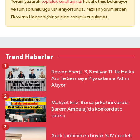
Yorum yazarak
topluluk kurallarımızı
kabul etmiş bulunuyor
ve tüm sorumluluğu üstleniyorsunuz. Yazılan yorumlardan
Ekovitrin Haber hiçbir şekilde sorumlu tutulamaz.
Trend Haberler
1
Bewen Enerji, 3,8 milyar TL'lik Halka
Arz ile Sermaye Piyasalarına Adım
Atıyor
2
Maliyet krizi Borsa şirketini vurdu:
Barem Ambalaj’da konkordato
süreci
3
Audi tarihinin en büyük SUV modeli