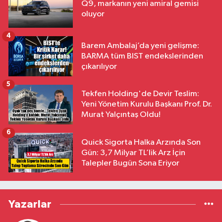
Q9, markanın yeni amiral gemisi
oluyor
4
Barem Ambalaj’da yeni gelişme:
BARMA tüm BIST endekslerinden
çıkarılıyor
5
Tekfen Holding'de Devir Teslim:
Yeni Yönetim Kurulu Başkanı Prof. Dr.
Murat Yalçıntaş Oldu!
6
Quick Sigorta Halka Arzında Son
Gün: 3,7 Milyar TL’lik Arz İçin
Talepler Bugün Sona Eriyor
Yazarlar