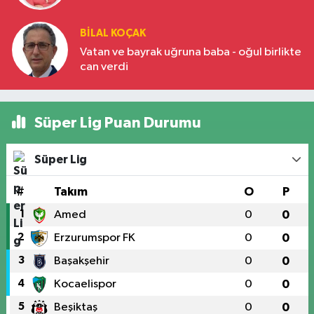
BILAL KOÇAK
Vatan ve bayrak uğruna baba - oğul birlikte
can verdi
Süper Lig Puan Durumu
Süper Lig
#
Takım
O
P
1
Amed
0
0
2
Erzurumspor FK
0
0
3
Başakşehir
0
0
4
Kocaelispor
0
0
5
Beşiktaş
0
0