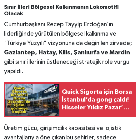
Sınır İlleri Bölgesel Kalkınmanın Lokomotifi
Olacak
Cumhurbaşkanı Recep Tayyip Erdoğan’ın
liderliğinde yürütülen bölgesel kalkınma ve
"Türkiye Yüzyılı" vizyonuna da değinilen zirvede;
Gaziantep, Hatay, Kilis, Şanlıurfa ve Mardin
gibi sınır illerinin üstleneceği stratejik role vurgu
yapıldı.
Quick Sigorta için Borsa
İstanbul’da gong çaldı!
Hisseler Yıldız Pazar’da
işlem görmeye başladı
Üretim gücü, girişimcilik kapasitesi ve lojistik
avantajlarıyla öne çıkan bu şehirler, sadece