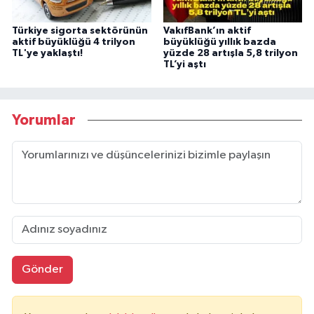
Türkiye sigorta sektörünün
VakıfBank’ın aktif
aktif büyüklüğü 4 trilyon
büyüklüğü yıllık bazda
TL'ye yaklaştı!
yüzde 28 artışla 5,8 trilyon
TL’yi aştı
Yorumlar
Gönder