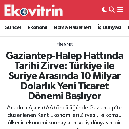
Güncel
Hava Durumu
Güncel
Ekonomi
Borsa Haberleri
İş Dünyası
Ekonomi
Trafik Durumu
FINANS
Borsa Haberleri
Süper Lig Puan Durumu ve Fikstür
Gaziantep-Halep Hattında
Tarihi Zirve: Türkiye ile
İş Dünyası
Tüm Manşetler
Suriye Arasında 10 Milyar
Lojistik
Son Dakika Haberleri
Dolarlık Yeni Ticaret
Dönemi Başlıyor
Otovitrin
Haber Arşivi
Anadolu Ajansı (AA) öncülüğünde Gaziantep’te
Asayiş
düzenlenen Kent Ekonomileri Zirvesi, iki komşu
ülkenin ekonomi kurmaylarını ve iş dünyasını bir
Magazin