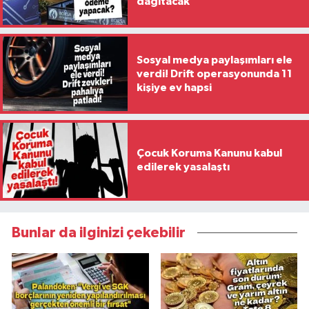
dağıtacak
Sosyal medya paylaşımları ele
verdi! Drift operasyonunda 11
kişiye ev hapsi
Çocuk Koruma Kanunu kabul
edilerek yasalaştı
Bunlar da ilginizi çekebilir