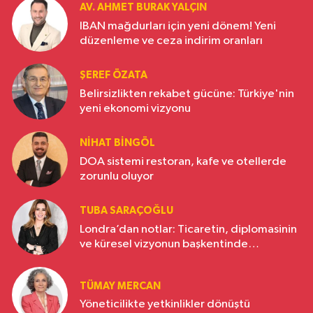
AV. AHMET BURAK YALÇIN
IBAN mağdurları için yeni dönem! Yeni
düzenleme ve ceza indirim oranları
ŞEREF ÖZATA
Belirsizlikten rekabet gücüne: Türkiye'nin
yeni ekonomi vizyonu
NIHAT BINGÖL
DOA sistemi restoran, kafe ve otellerde
zorunlu oluyor
TUBA SARAÇOĞLU
Londra’dan notlar: Ticaretin, diplomasinin
ve küresel vizyonun başkentinde
Türkiye’nin yükselen gücü
TÜMAY MERCAN
Yöneticilikte yetkinlikler dönüştü