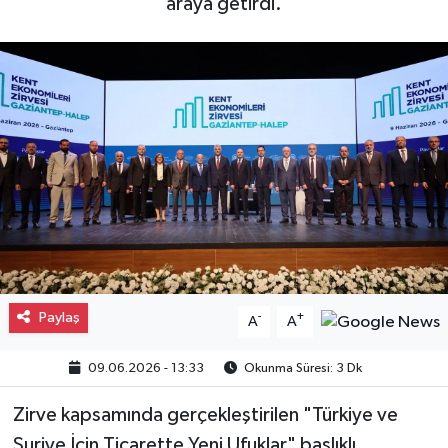
araya getirdi.
Gayrimenkul
Spor
Eğitim
Paylaş
-
+
A
A
09.06.2026 - 13:33
Okunma Süresi: 3 Dk
Zirve kapsamında gerçekleştirilen "Türkiye ve
Suriye İçin Ticarette Yeni Ufuklar" başlıklı