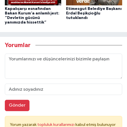
Kapalıçarşı esnafından
Etimesgut Belediye Başkanı
Bakan Kurum’a anlamlı jest:
Erdal Beşikçioğlu
“Devletin gücünü
tutuklandı
yanımızda hissettik”
Yorumlar
Gönder
Yorum yazarak
topluluk kurallarımızı
kabul etmiş bulunuyor