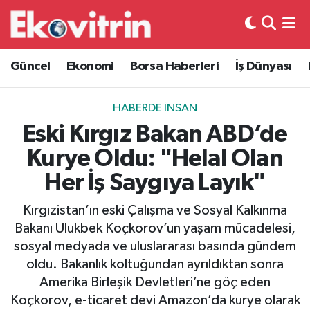
Güncel
Hava Durumu
Güncel
Ekonomi
Borsa Haberleri
İş Dünyası
Ekonomi
Trafik Durumu
HABERDE İNSAN
Borsa Haberleri
Süper Lig Puan Durumu ve Fikstür
Eski Kırgız Bakan ABD’de
Kurye Oldu: "Helal Olan
İş Dünyası
Tüm Manşetler
Her İş Saygıya Layık"
Lojistik
Son Dakika Haberleri
Kırgızistan’ın eski Çalışma ve Sosyal Kalkınma
Bakanı Ulukbek Koçkorov’un yaşam mücadelesi,
Otovitrin
Haber Arşivi
sosyal medyada ve uluslararası basında gündem
oldu. Bakanlık koltuğundan ayrıldıktan sonra
Asayiş
Amerika Birleşik Devletleri’ne göç eden
Koçkorov, e-ticaret devi Amazon’da kurye olarak
Magazin