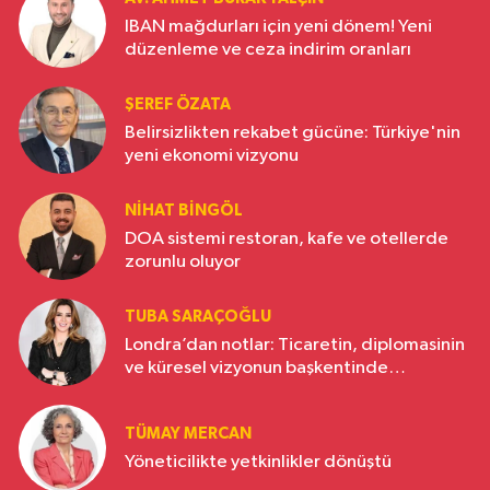
IBAN mağdurları için yeni dönem! Yeni
düzenleme ve ceza indirim oranları
ŞEREF ÖZATA
Belirsizlikten rekabet gücüne: Türkiye'nin
yeni ekonomi vizyonu
NIHAT BINGÖL
DOA sistemi restoran, kafe ve otellerde
zorunlu oluyor
TUBA SARAÇOĞLU
Londra’dan notlar: Ticaretin, diplomasinin
ve küresel vizyonun başkentinde
Türkiye’nin yükselen gücü
TÜMAY MERCAN
Yöneticilikte yetkinlikler dönüştü