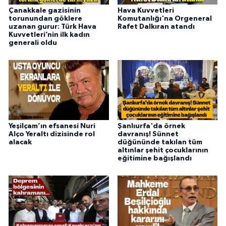
Çanakkale gazisinin
Hava Kuvvetleri
torunundan göklere
Komutanlığı'na Orgeneral
uzanan gurur: Türk Hava
Rafet Dalkıran atandı
Kuvvetleri’nin ilk kadın
generali oldu
Yeşilçam’ın efsanesi Nuri
Şanlıurfa'da örnek
Alço Yeraltı dizisinde rol
davranış! Sünnet
alacak
düğününde takılan tüm
altınlar şehit çocuklarının
eğitimine bağışlandı