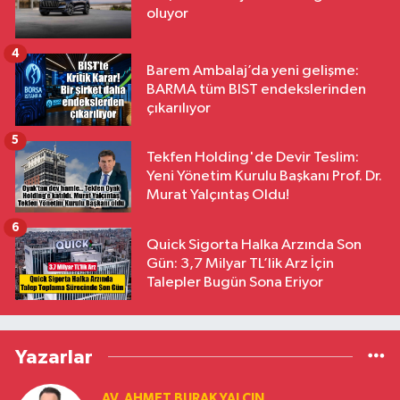
oluyor
4
Barem Ambalaj’da yeni gelişme:
BARMA tüm BIST endekslerinden
çıkarılıyor
5
Tekfen Holding'de Devir Teslim:
Yeni Yönetim Kurulu Başkanı Prof. Dr.
Murat Yalçıntaş Oldu!
6
Quick Sigorta Halka Arzında Son
Gün: 3,7 Milyar TL’lik Arz İçin
Talepler Bugün Sona Eriyor
Yazarlar
AV. AHMET BURAK YALÇIN