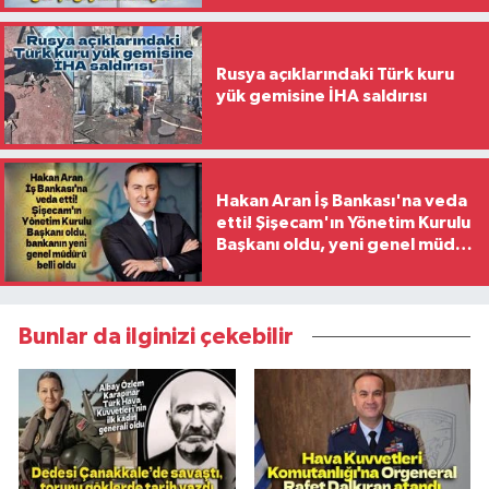
Rusya açıklarındaki Türk kuru
yük gemisine İHA saldırısı
Hakan Aran İş Bankası'na veda
etti! Şişecam'ın Yönetim Kurulu
Başkanı oldu, yeni genel müdür
belli oldu
Bunlar da ilginizi çekebilir