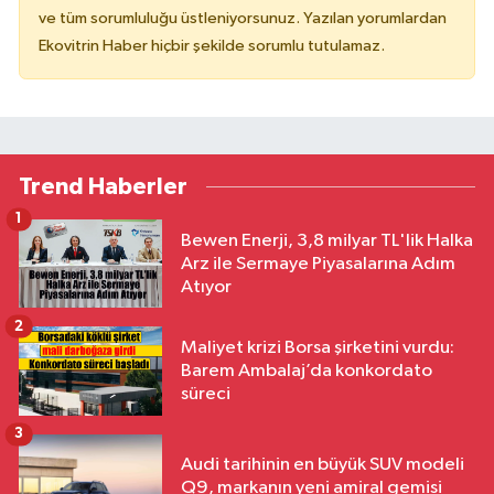
ve tüm sorumluluğu üstleniyorsunuz. Yazılan yorumlardan
Ekovitrin Haber hiçbir şekilde sorumlu tutulamaz.
Trend Haberler
1
Bewen Enerji, 3,8 milyar TL'lik Halka
Arz ile Sermaye Piyasalarına Adım
Atıyor
2
Maliyet krizi Borsa şirketini vurdu:
Barem Ambalaj’da konkordato
süreci
3
Audi tarihinin en büyük SUV modeli
Q9, markanın yeni amiral gemisi