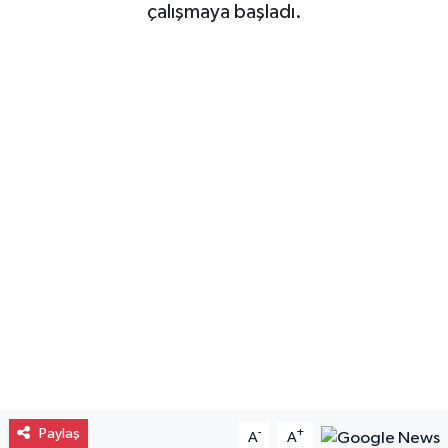
çalışmaya başladı.
Gayrimenkul
Spor
Eğitim
Paylaş
-
+
A
A