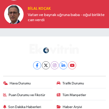
BILAL KOÇAK
Vatan ve bayrak uğruna baba - oğul birlikte
can verdi
Hava Durumu
Trafik Durumu
Puan Durumu ve Fikstür
Tüm Manşetler
Son Dakika Haberleri
Haber Arşivi