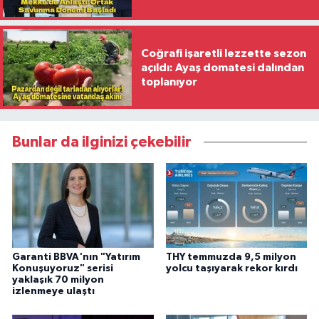
İmzaladı
Coğrafi işaretli lezzette sezon
açıldı: Ayaş domatesi dalından
toplanıyor
Bunlar da ilginizi çekebilir
Garanti BBVA'nın "Yatırım
THY temmuzda 9,5 milyon
Konuşuyoruz" serisi
yolcu taşıyarak rekor kırdı
yaklaşık 70 milyon
izlenmeye ulaştı