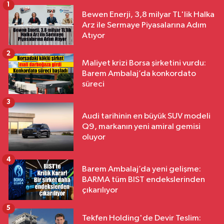
1
Bewen Enerji, 3,8 milyar TL'lik Halka
Arz ile Sermaye Piyasalarına Adım
Atıyor
2
Maliyet krizi Borsa şirketini vurdu:
Barem Ambalaj’da konkordato
süreci
3
Audi tarihinin en büyük SUV modeli
Q9, markanın yeni amiral gemisi
oluyor
4
Barem Ambalaj’da yeni gelişme:
BARMA tüm BIST endekslerinden
çıkarılıyor
5
Tekfen Holding'de Devir Teslim: