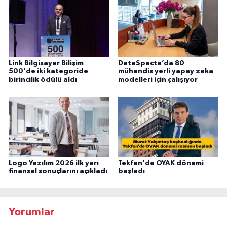
Link Bilgisayar Bilişim
DataSpecta’da 80
500'de iki kategoride
mühendis yerli yapay zeka
birincilik ödülü aldı
modelleri için çalışıyor
Logo Yazılım 2026 ilk yarı
Tekfen'de OYAK dönemi
finansal sonuçlarını açıkladı
başladı
Yorumlar