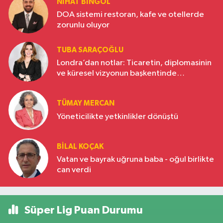
NIHAT BINGÖL
DOA sistemi restoran, kafe ve otellerde
zorunlu oluyor
TUBA SARAÇOĞLU
Londra’dan notlar: Ticaretin, diplomasinin
ve küresel vizyonun başkentinde
Türkiye’nin yükselen gücü
TÜMAY MERCAN
Yöneticilikte yetkinlikler dönüştü
BILAL KOÇAK
Vatan ve bayrak uğruna baba - oğul birlikte
can verdi
Süper Lig Puan Durumu