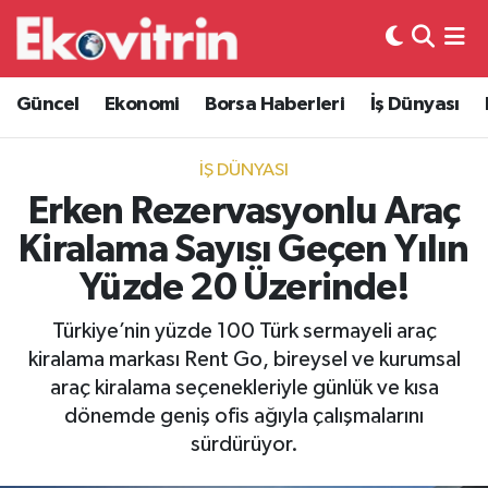
Güncel
Hava Durumu
Güncel
Ekonomi
Borsa Haberleri
İş Dünyası
Ekonomi
Trafik Durumu
İŞ DÜNYASI
Borsa Haberleri
Süper Lig Puan Durumu ve Fikstür
Erken Rezervasyonlu Araç
Kiralama Sayısı Geçen Yılın
İş Dünyası
Tüm Manşetler
Yüzde 20 Üzerinde!
Lojistik
Son Dakika Haberleri
Türkiye’nin yüzde 100 Türk sermayeli araç
kiralama markası Rent Go, bireysel ve kurumsal
Otovitrin
Haber Arşivi
araç kiralama seçenekleriyle günlük ve kısa
dönemde geniş ofis ağıyla çalışmalarını
Asayiş
sürdürüyor.
Magazin