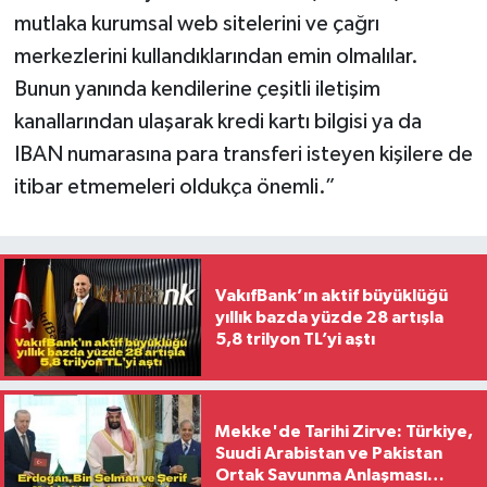
mutlaka kurumsal web sitelerini ve çağrı
merkezlerini kullandıklarından emin olmalılar.
Bunun yanında kendilerine çeşitli iletişim
kanallarından ulaşarak kredi kartı bilgisi ya da
IBAN numarasına para transferi isteyen kişilere de
itibar etmemeleri oldukça önemli.”
VakıfBank’ın aktif büyüklüğü
yıllık bazda yüzde 28 artışla
5,8 trilyon TL’yi aştı
Mekke'de Tarihi Zirve: Türkiye,
Suudi Arabistan ve Pakistan
Ortak Savunma Anlaşması