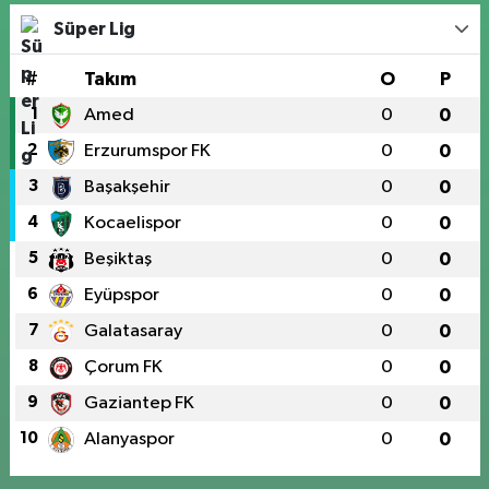
Süper Lig
#
Takım
O
P
1
Amed
0
0
2
Erzurumspor FK
0
0
3
Başakşehir
0
0
4
Kocaelispor
0
0
5
Beşiktaş
0
0
6
Eyüpspor
0
0
7
Galatasaray
0
0
8
Çorum FK
0
0
9
Gaziantep FK
0
0
10
Alanyaspor
0
0