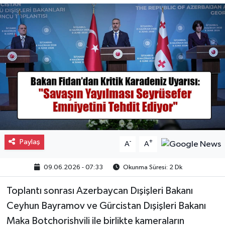
Gayrimenkul
Spor
Eğitim
Paylaş
-
+
A
A
09.06.2026 - 07:33
Okunma Süresi: 2 Dk
Toplantı sonrası Azerbaycan Dışişleri Bakanı
Ceyhun Bayramov ve Gürcistan Dışişleri Bakanı
Maka Botchorishvili ile birlikte kameraların