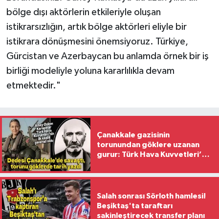
bölge dışı aktörlerin etkileriyle oluşan
istikrarsızlığın, artık bölge aktörleri eliyle bir
istikrara dönüşmesini önemsiyoruz. Türkiye,
Gürcistan ve Azerbaycan bu anlamda örnek bir iş
birliği modeliyle yoluna kararlılıkla devam
etmektedir."
Çanakkale gazisinin
torunundan göklere uzanan
gurur: Türk Hava Kuvvetleri’nin
ilk kadın generali oldu
Salah sonrası Sörloth hamlesi!
Beşiktaş'ta taraftarı
sakinleştirecek transfer planı