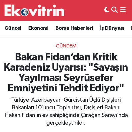
Güncel
Hava Durumu
Güncel
Ekonomi
Borsa Haberleri
İş Dünyası
Ekonomi
Trafik Durumu
GÜNDEM
Borsa Haberleri
Süper Lig Puan Durumu ve Fikstür
Bakan Fidan’dan Kritik
Karadeniz Uyarısı: "Savaşın
İş Dünyası
Tüm Manşetler
Yayılması Seyrüsefer
Lojistik
Son Dakika Haberleri
Emniyetini Tehdit Ediyor"
Otovitrin
Haber Arşivi
Türkiye-Azerbaycan-Gürcistan Üçlü Dışişleri
Bakanları 10’uncu Toplantısı, Dışişleri Bakanı
Asayiş
Hakan Fidan’ın ev sahipliğinde Çırağan Sarayı’nda
gerçekleştirildi.
Magazin