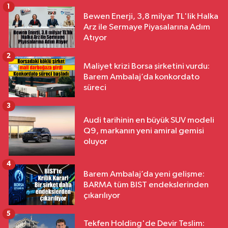
1
Bewen Enerji, 3,8 milyar TL'lik Halka
Arz ile Sermaye Piyasalarına Adım
Atıyor
2
Maliyet krizi Borsa şirketini vurdu:
Barem Ambalaj’da konkordato
süreci
3
Audi tarihinin en büyük SUV modeli
Q9, markanın yeni amiral gemisi
oluyor
4
Barem Ambalaj’da yeni gelişme:
BARMA tüm BIST endekslerinden
çıkarılıyor
5
Tekfen Holding'de Devir Teslim: