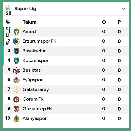
Süper Lig
#
Takım
O
P
1
Amed
0
0
2
Erzurumspor FK
0
0
3
Başakşehir
0
0
4
Kocaelispor
0
0
5
Beşiktaş
0
0
6
Eyüpspor
0
0
7
Galatasaray
0
0
8
Çorum FK
0
0
9
Gaziantep FK
0
0
10
Alanyaspor
0
0