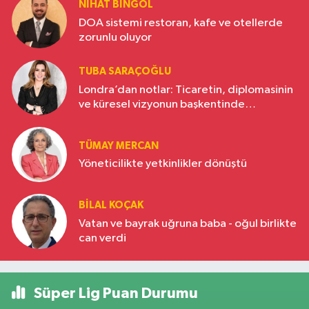
NIHAT BINGÖL
DOA sistemi restoran, kafe ve otellerde
zorunlu oluyor
TUBA SARAÇOĞLU
Londra’dan notlar: Ticaretin, diplomasinin
ve küresel vizyonun başkentinde
Türkiye’nin yükselen gücü
TÜMAY MERCAN
Yöneticilikte yetkinlikler dönüştü
BILAL KOÇAK
Vatan ve bayrak uğruna baba - oğul birlikte
can verdi
Süper Lig Puan Durumu