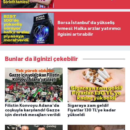
Borsa İstanbul’da yükseliş
ivmesi: Halka arzlar yatırımcı
ilgisini artırabilir
Bunlar da ilginizi çekebilir
Filistin Konvoyu Adana'da
Sigaraya zam geldi!
coşkuyla karşılandı! Gazze
Fiyatlar 130 TL’ye kadar
için destek mesajları verildi
yükseldi