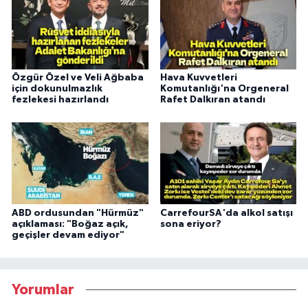
Özgür Özel ve Veli Ağbaba
Hava Kuvvetleri
için dokunulmazlık
Komutanlığı'na Orgeneral
fezlekesi hazırlandı
Rafet Dalkıran atandı
ABD ordusundan "Hürmüz"
CarrefourSA'da alkol satışı
açıklaması: "Boğaz açık,
sona eriyor?
geçişler devam ediyor"
Yorumlar