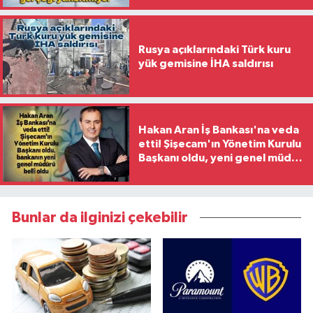
Rusya açıklarındaki Türk kuru
yük gemisine İHA saldırısı
Hakan Aran İş Bankası'na veda
etti! Şişecam'ın Yönetim Kurulu
Başkanı oldu, yeni genel müdür
belli oldu
Bunlar da ilginizi çekebilir