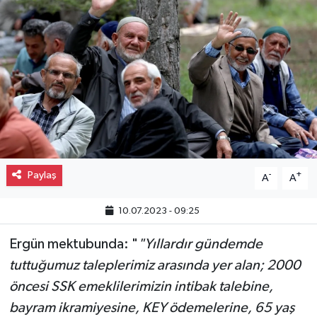
Gayrimenkul
Spor
Eğitim
Paylaş
-
+
A
A
10.07.2023 - 09:25
Ergün mektubunda: "
"Yıllardır gündemde
tuttuğumuz taleplerimiz arasında yer alan; 2000
öncesi SSK emeklilerimizin intibak talebine,
bayram ikramiyesine, KEY ödemelerine, 65 yaş