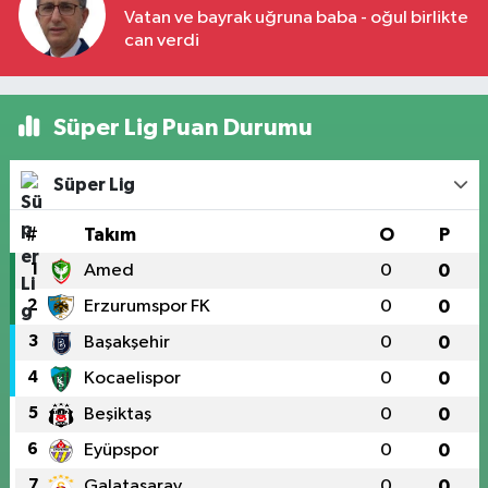
Vatan ve bayrak uğruna baba - oğul birlikte
can verdi
Süper Lig Puan Durumu
Süper Lig
#
Takım
O
P
1
Amed
0
0
2
Erzurumspor FK
0
0
3
Başakşehir
0
0
4
Kocaelispor
0
0
5
Beşiktaş
0
0
6
Eyüpspor
0
0
7
Galatasaray
0
0