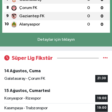
8
Çorum FK
0
0
9
Gaziantep FK
0
0
10
Alanyaspor
0
0
Detaylar için tıklayın
Süper Lig Fikstür
14 Ağustos, Cuma
Galatasaray - Çorum FK
21:30
15 Ağustos, Cumartesi
Konyaspor - Rizespor
19:00
Kasımpaşa - Trabzonspor
19:00