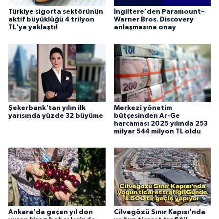
Türkiye sigorta sektörünün
İngiltere'den Paramount–
aktif büyüklüğü 4 trilyon
Warner Bros. Discovery
TL'ye yaklaştı!
anlaşmasına onay
Şekerbank'tan yılın ilk
Merkezi yönetim
yarısında yüzde 32 büyüme
bütçesinden Ar-Ge
harcaması 2025 yılında 253
milyar 544 milyon TL oldu
Ankara'da geçen yıl don
Cilvegözü Sınır Kapısı'nda