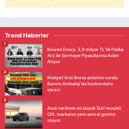
Trend Haberler
1
Bewen Enerji, 3,8 milyar TL'lik Halka
Arz ile Sermaye Piyasalarına Adım
Atıyor
2
Maliyet krizi Borsa şirketini vurdu:
Barem Ambalaj’da konkordato
süreci
3
Audi tarihinin en büyük SUV modeli
Q9, markanın yeni amiral gemisi
oluyor