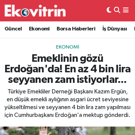
Güncel
Hava Durumu
Güncel
Ekonomi
Borsa Haberleri
İş Dünyası
Ekonomi
Trafik Durumu
EKONOMI
Borsa Haberleri
Süper Lig Puan Durumu ve Fikstür
Emeklinin gözü
Erdoğan'da! En az 4 bin lira
İş Dünyası
Tüm Manşetler
seyyanen zam istiyorlar...
Lojistik
Son Dakika Haberleri
Türkiye Emekliler Derneği Başkanı Kazım Ergün,
en düşük emekli aylığının asgari ücret seviyesine
Otovitrin
Haber Arşivi
yükseltilmesi ve seyyanen 4 bin lira zam yapılması
için Cumhurbaşkanı Erdoğan'a mektup gönderdi.
Asayiş
Magazin