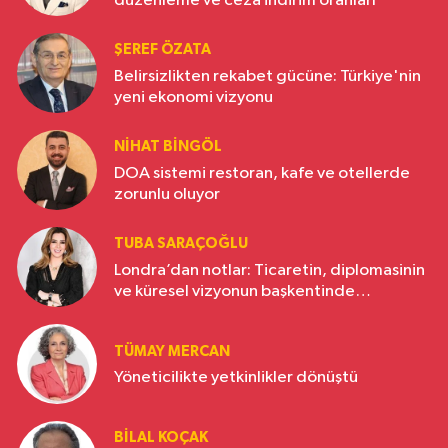
düzenleme ve ceza indirim oranları
ŞEREF ÖZATA
Belirsizlikten rekabet gücüne: Türkiye'nin
yeni ekonomi vizyonu
NIHAT BINGÖL
DOA sistemi restoran, kafe ve otellerde
zorunlu oluyor
TUBA SARAÇOĞLU
Londra’dan notlar: Ticaretin, diplomasinin
ve küresel vizyonun başkentinde
Türkiye’nin yükselen gücü
TÜMAY MERCAN
Yöneticilikte yetkinlikler dönüştü
BILAL KOÇAK