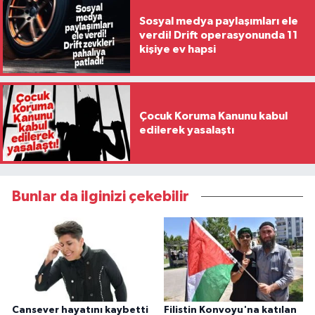
Sosyal medya paylaşımları ele
verdi! Drift operasyonunda 11
kişiye ev hapsi
Çocuk Koruma Kanunu kabul
edilerek yasalaştı
Bunlar da ilginizi çekebilir
Cansever hayatını kaybetti
Filistin Konvoyu'na katılan