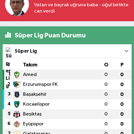
Vatan ve bayrak uğruna baba - oğul birlikte
can verdi
Süper Lig Puan Durumu
Süper Lig
#
Takım
O
P
1
Amed
0
0
2
Erzurumspor FK
0
0
3
Başakşehir
0
0
4
Kocaelispor
0
0
5
Beşiktaş
0
0
6
Eyüpspor
0
0
7
Galatasaray
0
0