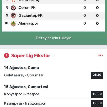
8
Çorum FK
0
0
9
Gaziantep FK
0
0
10
Alanyaspor
0
0
Detaylar için tıklayın
Süper Lig Fikstür
14 Ağustos, Cuma
Galatasaray - Çorum FK
21:30
15 Ağustos, Cumartesi
Konyaspor - Rizespor
19:00
Kasımpaşa - Trabzonspor
19:00