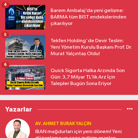
4
Barem Ambalaj’da yeni gelişme:
BARMA tüm BIST endekslerinden
çıkarılıyor
5
Tekfen Holding'de Devir Teslim:
Yeni Yönetim Kurulu Başkanı Prof. Dr.
Murat Yalçıntaş Oldu!
6
Quick Sigorta Halka Arzında Son
Gün: 3,7 Milyar TL’lik Arz İçin
Talepler Bugün Sona Eriyor
Yazarlar
AV. AHMET BURAK YALÇIN
IBAN mağdurları için yeni dönem! Yeni