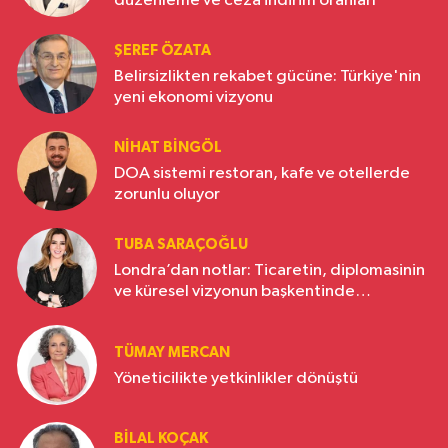
düzenleme ve ceza indirim oranları
ŞEREF ÖZATA
Belirsizlikten rekabet gücüne: Türkiye'nin
yeni ekonomi vizyonu
NIHAT BINGÖL
DOA sistemi restoran, kafe ve otellerde
zorunlu oluyor
TUBA SARAÇOĞLU
Londra’dan notlar: Ticaretin, diplomasinin
ve küresel vizyonun başkentinde
Türkiye’nin yükselen gücü
TÜMAY MERCAN
Yöneticilikte yetkinlikler dönüştü
BILAL KOÇAK