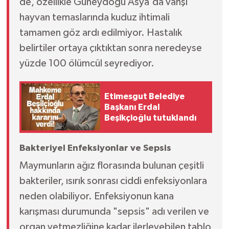
de, özellikle Güneydoğu Asya'da vahşi
hayvan temaslarında kuduz ihtimali
tamamen göz ardı edilmiyor. Hastalık
belirtiler ortaya çıktıktan sonra neredeyse
yüzde 100 ölümcül seyrediyor.
Etimesgut Belediye
Başkanı Erdal
Beşikçioğlu tutuklandı
Bakteriyel Enfeksiyonlar ve Sepsis
Maymunların ağız florasında bulunan çeşitli
bakteriler, ısırık sonrası ciddi enfeksiyonlara
neden olabiliyor. Enfeksiyonun kana
karışması durumunda "sepsis" adı verilen ve
organ yetmezliğine kadar ilerleyebilen tablo