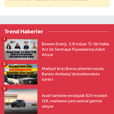
Trend Haberler
1
Bewen Enerji, 3,8 milyar TL'lik Halka
Arz ile Sermaye Piyasalarına Adım
Atıyor
2
Maliyet krizi Borsa şirketini vurdu:
Barem Ambalaj’da konkordato
süreci
3
Audi tarihinin en büyük SUV modeli
Q9, markanın yeni amiral gemisi
oluyor