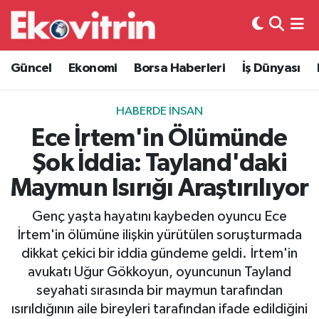
Güncel
Hava Durumu
Güncel
Ekonomi
Borsa Haberleri
İş Dünyası
Ekonomi
Trafik Durumu
HABERDE İNSAN
Borsa Haberleri
Süper Lig Puan Durumu ve Fikstür
Ece İrtem'in Ölümünde
Şok İddia: Tayland'daki
İş Dünyası
Tüm Manşetler
Maymun Isırığı Araştırılıyor
Lojistik
Son Dakika Haberleri
Genç yaşta hayatını kaybeden oyuncu Ece
İrtem'in ölümüne ilişkin yürütülen soruşturmada
Otovitrin
Haber Arşivi
dikkat çekici bir iddia gündeme geldi. İrtem'in
avukatı Uğur Gökkoyun, oyuncunun Tayland
Asayiş
seyahati sırasında bir maymun tarafından
ısırıldığının aile bireyleri tarafından ifade edildiğini
Magazin