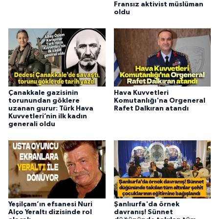
Fransız aktivist müslüman
oldu
Çanakkale gazisinin
Hava Kuvvetleri
torunundan göklere
Komutanlığı'na Orgeneral
uzanan gurur: Türk Hava
Rafet Dalkıran atandı
Kuvvetleri’nin ilk kadın
generali oldu
Yeşilçam’ın efsanesi Nuri
Şanlıurfa'da örnek
Alço Yeraltı dizisinde rol
davranış! Sünnet