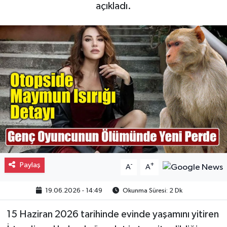
açıkladı.
Gayrimenkul
Spor
Eğitim
Paylaş
-
+
A
A
19.06.2026 - 14:49
Okunma Süresi: 2 Dk
15 Haziran 2026 tarihinde evinde yaşamını yitiren