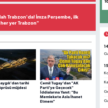
1
h Trabzon'da! İmza Perşembe, ilk
e her yer Trabzon"
1
Ga
1
Ko
Ka
aygılı'dan tarihi
Cemil Tugay’dan "AK
öprüsü müjdesi
Parti’ye Geçecek"
Ge
İddialarına Yanıt: "Bu
Memlekete Asla İhanet
Ga
Etmem"