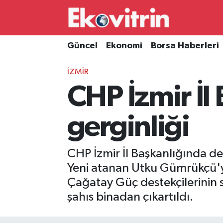
Güncel
Hava Durumu
Güncel
Ekonomi
Borsa Haberleri
Ekonomi
Trafik Durumu
İZMİR
CHP İzmir İl 
Borsa Haberleri
Süper Lig Puan Durumu ve Fikstür
İş Dünyası
Tüm Manşetler
gerginliği
Lojistik
Son Dakika Haberleri
CHP İzmir İl Başkanlığında dev
Otovitrin
Haber Arşivi
Yeni atanan Utku Gümrükçü'ye 
Çağatay Güç destekçilerinin se
Asayiş
şahıs binadan çıkartıldı.
Magazin