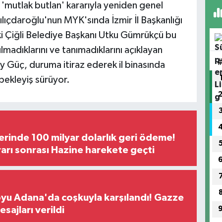
'mutlak butlan' kararıyla yeniden genel
lıçdaroğlu'nun MYK'sında İzmir İl Başkanlığı
ski Çiğli Belediye Başkanı Utku Gümrükçü bu
lmadıklarını ve tanımadıklarını açıklayan
tay Güç, duruma itiraz ederek il binasında
bekleyiş sürüyor.
erinde 100 milyar dolarlık geri ödeme!
rı sonrası Hazine harekete geçti
oyu Adana'da coşkuyla karşılandı! Gazze
sajları verildi