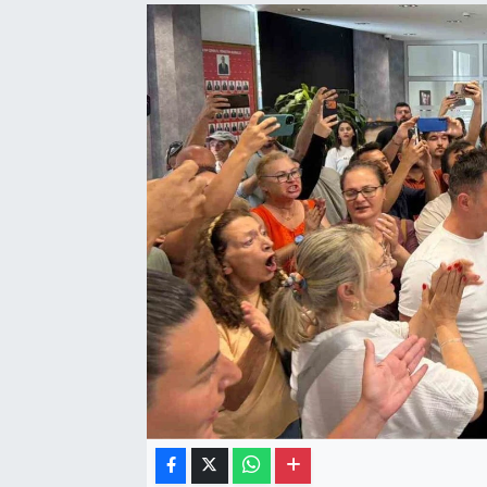
Gayrimenkul
Spor
Eğitim