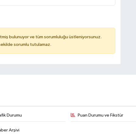
tmiş bulunuyor ve tüm sorumluluğu üstleniyorsunuz.
 şekilde sorumlu tutulamaz.
afik Durumu
Puan Durumu ve Fikstür
ber Arşivi