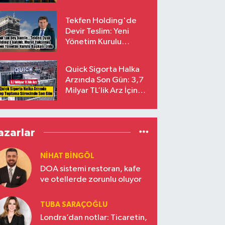
endekslerinden
çıkarılıyor
Tekfen Holding'de
Devir Teslim: Yeni
Yönetim Kurulu
Başkanı Prof. Dr. Murat
Yalçıntaş Oldu!
Quick Sigorta Halka
Arzında Son Gün: 3,7
Milyar TL’lik Arz İçin
Talepler Bugün Sona
Eriyor
azarlar
NIHAT BINGÖL
DOA sistemi restoran, kafe
ve otellerde zorunlu oluyor
TUBA SARAÇOĞLU
Londra’dan notlar: Ticaretin,