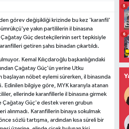
5
n görev değişikliği krizinde bu kez 'karanfil'
mrükçü'ye yakın partililerin il binasına
6
n Çağatay Güç destekçilerinin sert tepkisiyle
ranfilleri getiren şahıs binadan çıkartıldı.
rulmuyor. Kemal Kılıçdaroğlu başkanlığındaki
ından Çağatay Güç'ün yerine Utku
Y
başlayan nöbet eylemi sürerken, il binasında
. Edinilen bilgiye göre, MYK kararıyla atanan
er, ellerinde karanfillerle il binasına girmek
ve Çağatay Güç'e destek veren grubun
eri alınmadı. Karanfillerin binaya sokulmak
önce sözlü tartışma, ardından kısa süreli bir
si üzerine, elinde çiçek bulunan kişi