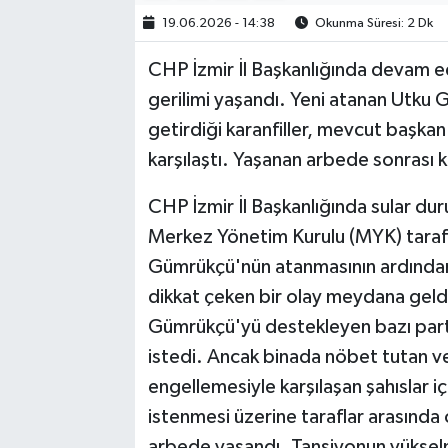
19.06.2026 - 14:38
Okunma Süresi: 2 Dk
CHP İzmir İl Başkanlığında devam ede
gerilimi yaşandı. Yeni atanan Utku Gü
getirdiği karanfiller, mevcut başka
karşılaştı. Yaşanan arbede sonrası ka
CHP İzmir İl Başkanlığında sular du
Merkez Yönetim Kurulu (MYK) taraf
Gümrükçü'nün atanmasının ardından 
dikkat çeken bir olay meydana geldi
Gümrükçü'yü destekleyen bazı partilil
istedi. Ancak binada nöbet tutan 
engellemesiyle karşılaşan şahıslar iç
istenmesi üzerine taraflar arasında 
arbede yaşandı. Tansiyonun yükselme