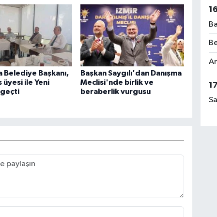
1
Ba
Be
Am
 Belediye Başkanı,
Başkan Saygılı'dan Danışma
 üyesi ile Yeni
Meclisi'nde birlik ve
1
 geçti
beraberlik vurgusu
Sa