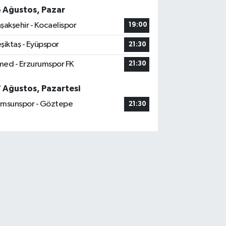
6 Ağustos, Pazar
şakşehir - Kocaelispor
19:00
şiktaş - Eyüpspor
21:30
ed - Erzurumspor FK
21:30
7 Ağustos, Pazartesi
msunspor - Göztepe
21:30