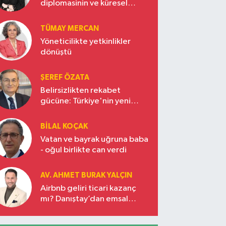
diplomasinin ve küresel
vizyonun başkentinde
Türkiye’nin yükselen gücü
TÜMAY MERCAN
Yöneticilikte yetkinlikler
dönüştü
ŞEREF ÖZATA
Belirsizlikten rekabet
gücüne: Türkiye'nin yeni
ekonomi vizyonu
BILAL KOÇAK
Vatan ve bayrak uğruna baba
- oğul birlikte can verdi
AV. AHMET BURAK YALÇIN
Airbnb geliri ticari kazanç
mı? Danıştay’dan emsal
karar!