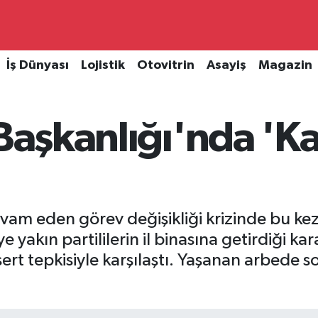
İş Dünyası
Lojistik
Otovitrin
Asayiş
Magazin
Başkanlığı'nda 'Ka
am eden görev değişikliği krizinde bu kez 
yakın partililerin il binasına getirdiği ka
rt tepkisiyle karşılaştı. Yaşanan arbede son