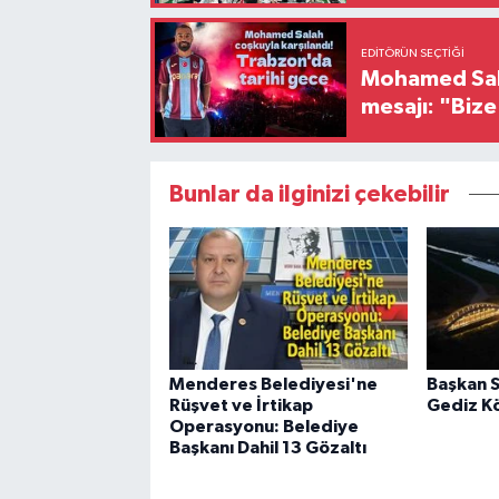
EDITÖRÜN SEÇTIĞI
Mohamed Sala
mesajı: "Biz
Bunlar da ilginizi çekebilir
Menderes Belediyesi'ne
Başkan S
Rüşvet ve İrtikap
Gediz K
Operasyonu: Belediye
Başkanı Dahil 13 Gözaltı