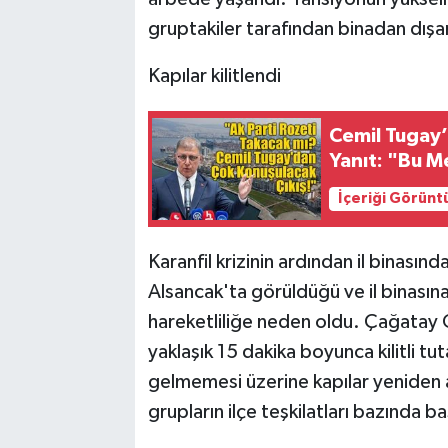
gruptakiler tarafından binadan dışarı
Kapılar kilitlendi
Cemil Tugay’
Yanıt: "Bu 
İçeriği Görünt
Karanfil krizinin ardından il binası
Alsancak'ta görüldüğü ve il binasın
hareketliliğe neden oldu. Çağatay Gü
yaklaşık 15 dakika boyunca kilitli 
gelmemesi üzerine kapılar yeniden aç
grupların ilçe teşkilatları bazında 