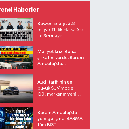
rend Haberler
Bewen Enerji, 3,8
milyar TL'lik Halka Arz
ile Sermaye
Piyasalarına Adım
Atıyor
Maliyet krizi Borsa
şirketini vurdu: Barem
Ambalaj’da
konkordato süreci
Audi tarihinin en
büyük SUV modeli
Q9, markanın yeni
amiral gemisi oluyor
Barem Ambalaj’da
yeni gelişme: BARMA
tüm BIST