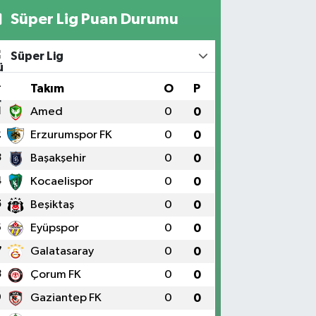
Süper Lig Puan Durumu
Süper Lig
#
Takım
O
P
1
Amed
0
0
2
Erzurumspor FK
0
0
3
Başakşehir
0
0
4
Kocaelispor
0
0
5
Beşiktaş
0
0
6
Eyüpspor
0
0
7
Galatasaray
0
0
8
Çorum FK
0
0
9
Gaziantep FK
0
0