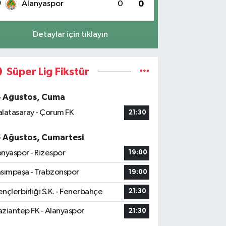
0
Alanyaspor
0
0
Detaylar için tıklayın
Süper Lig Fikstür
4 Ağustos, Cuma
latasaray - Çorum FK
21:30
5 Ağustos, Cumartesi
nyaspor - Rizespor
19:00
sımpaşa - Trabzonspor
19:00
nçlerbirliği S.K. - Fenerbahçe
21:30
ziantep FK - Alanyaspor
21:30