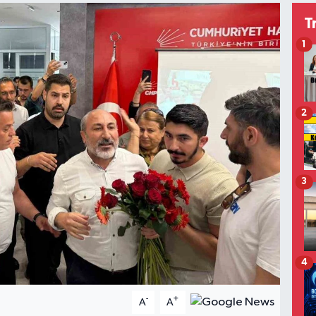
T
1
2
3
4
-
+
A
A