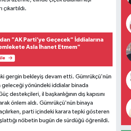
 çıkartıldı.
dan "AK Parti’ye Geçecek" İddialarına
Memlekete Asla İhanet Etmem"
üle
ndaki gergin bekleyiş devam etti. Gümrükçü'nün
a geleceği yönündeki iddialar binada
ç destekçileri, il başkanlığının dış kapısını
tutarak önlem aldı. Gümrükçü'nün binaya
ılırken, parti içindeki karara tepki gösteren
başlattığı nöbetin bugün de sürdüğü öğrenildi.