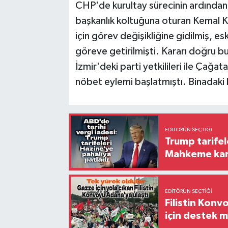
CHP'de kurultay sürecinin ardından 
başkanlık koltuğuna oturan Kemal Kı
için görev değişikliğine gidilmiş, e
göreve getirilmişti. Kararı doğru bu
İzmir'deki parti yetkilileri ile Çağa
nöbet eylemi başlatmıştı. Binadaki 
EDITÖRÜN SEÇTIĞI
Trump tarifel
Mahkeme kara
EDITÖRÜN SEÇTIĞI
Filistin Konv
için destek me