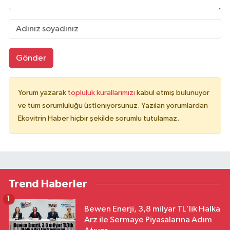
Gönder
Yorum yazarak
topluluk kurallarımızı
kabul etmiş bulunuyor
ve tüm sorumluluğu üstleniyorsunuz. Yazılan yorumlardan
Ekovitrin Haber hiçbir şekilde sorumlu tutulamaz.
Trend Haberler
1
Bewen Enerji, 3,8 milyar TL'lik Halka
Arz ile Sermaye Piyasalarına Adım