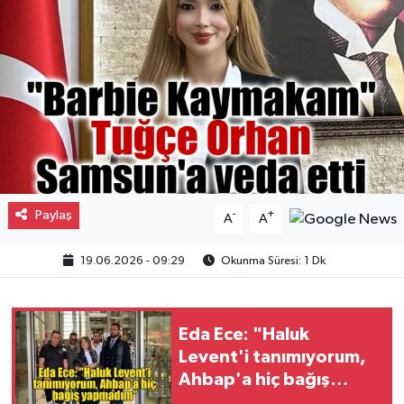
Gayrimenkul
Spor
Eğitim
Paylaş
-
+
A
A
19.06.2026 - 09:29
Okunma Süresi: 1 Dk
Eda Ece: "Haluk
Levent'i tanımıyorum,
Ahbap'a hiç bağış
yapmadım"