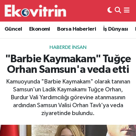
Güncel
Hava Durumu
Güncel
Ekonomi
Borsa Haberleri
İş Dünyası
Ekonomi
Trafik Durumu
HABERDE İNSAN
Borsa Haberleri
Süper Lig Puan Durumu ve Fikstür
"Barbie Kaymakam" Tuğçe
Orhan Samsun'a veda etti
İş Dünyası
Tüm Manşetler
Kamuoyunda "Barbie Kaymakam" olarak tanınan
Lojistik
Son Dakika Haberleri
Samsun'un Ladik Kaymakamı Tuğçe Orhan,
Burdur Vali Yardımcılığı görevine atanmasının
Otovitrin
Haber Arşivi
ardından Samsun Valisi Orhan Tavlı'ya veda
ziyaretinde bulundu.
Asayiş
Magazin