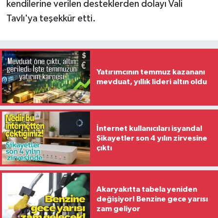
kendilerine verilen desteklerden dolayı Vali
Tavlı'ya teşekkür etti.
Yatırımcının temmuz kazananı
mevduat, yıllık lideri altın oldu
İnternet kullanıcıları isyanda!
Şikayetler son 4 yılın zirvesine
çıktı
Akaryakıtta tabela yeniden
değişiyor! Benzine gece yarısı
zam geliyor