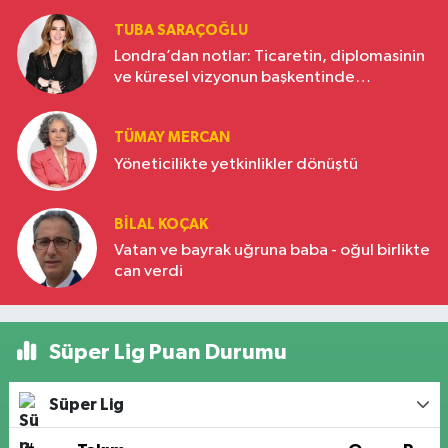
TUBA SARAÇOĞLU
Londra’dan notlar: Ticaretin, diplomasinin
ve küresel vizyonun başkentinde
Türkiye’nin yükselen gücü
TÜMAY MERCAN
Yöneticilikte yetkinlikler dönüştü
BILAL KOÇAK
Vatan ve bayrak uğruna baba - oğul birlikte
can verdi
Süper Lig Puan Durumu
Süper Lig