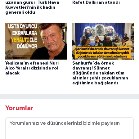
uzanan gurur: Türk Hava
Rafet Dalkıran atandı
Kuvvetleri’nin ilk kadın
generali oldu
Yeşilçam’ın efsanesi Nuri
Şanlıurfa'da örnek
Alço Yeraltı dizisinde rol
davranış! Sünnet
alacak
düğününde takılan tüm
altınlar şehit çocuklarının
eğitimine bağışlandı
Yorumlar