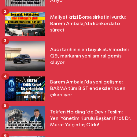
Atıyor
2
Maliyet krizi Borsa şirketini vurdu:
Barem Ambalaj’da konkordato
süreci
3
Audi tarihinin en büyük SUV modeli
Q9, markanın yeni amiral gemisi
oluyor
4
Barem Ambalaj’da yeni gelişme:
BARMA tüm BIST endekslerinden
çıkarılıyor
5
Tekfen Holding'de Devir Teslim:
Yeni Yönetim Kurulu Başkanı Prof. Dr.
Murat Yalçıntaş Oldu!
6