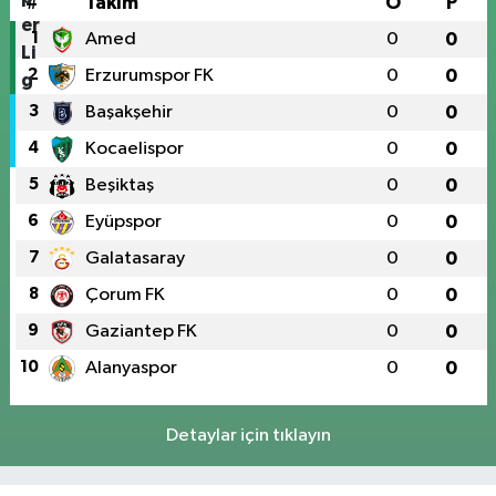
#
Takım
O
P
1
Amed
0
0
2
Erzurumspor FK
0
0
3
Başakşehir
0
0
4
Kocaelispor
0
0
5
Beşiktaş
0
0
6
Eyüpspor
0
0
7
Galatasaray
0
0
8
Çorum FK
0
0
9
Gaziantep FK
0
0
10
Alanyaspor
0
0
Detaylar için tıklayın