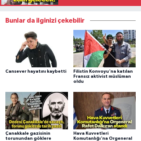
Bunlar da ilginizi çekebilir
Cansever hayatını kaybetti
Filistin Konvoyu'na katılan
Fransız aktivist müslüman
oldu
Çanakkale gazisinin
Hava Kuvvetleri
torunundan göklere
Komutanlığı'na Orgeneral