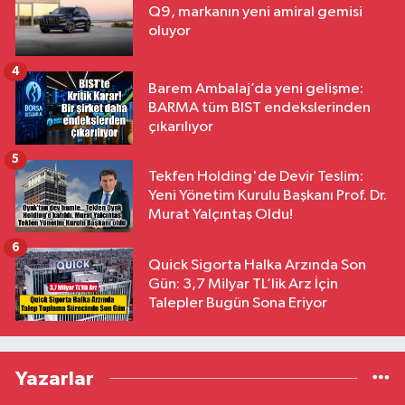
Q9, markanın yeni amiral gemisi
oluyor
4
Barem Ambalaj’da yeni gelişme:
BARMA tüm BIST endekslerinden
çıkarılıyor
5
Tekfen Holding'de Devir Teslim:
Yeni Yönetim Kurulu Başkanı Prof. Dr.
Murat Yalçıntaş Oldu!
6
Quick Sigorta Halka Arzında Son
Gün: 3,7 Milyar TL’lik Arz İçin
Talepler Bugün Sona Eriyor
Yazarlar