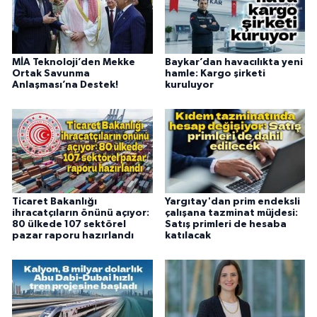
MİA Teknoloji’den Mekke
Baykar’dan havacılıkta yeni
Ortak Savunma
hamle: Kargo şirketi
Anlaşması’na Destek!
kuruluyor
Ticaret Bakanlığı
Yargıtay'dan prim endeksli
ihracatçıların önünü açıyor:
çalışana tazminat müjdesi:
80 ülkede 107 sektörel
Satış primleri de hesaba
pazar raporu hazırlandı
katılacak