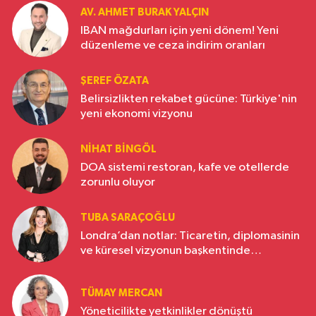
AV. AHMET BURAK YALÇIN
IBAN mağdurları için yeni dönem! Yeni
düzenleme ve ceza indirim oranları
ŞEREF ÖZATA
Belirsizlikten rekabet gücüne: Türkiye'nin
yeni ekonomi vizyonu
NIHAT BINGÖL
DOA sistemi restoran, kafe ve otellerde
zorunlu oluyor
TUBA SARAÇOĞLU
Londra’dan notlar: Ticaretin, diplomasinin
ve küresel vizyonun başkentinde
Türkiye’nin yükselen gücü
TÜMAY MERCAN
Yöneticilikte yetkinlikler dönüştü