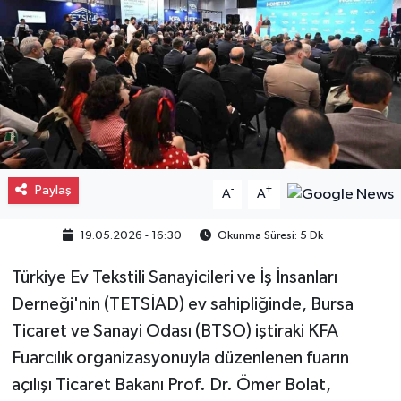
Gayrimenkul
Spor
Eğitim
Paylaş
-
+
A
A
19.05.2026 - 16:30
Okunma Süresi: 5 Dk
Türkiye Ev Tekstili Sanayicileri ve İş İnsanları
Derneği'nin (TETSİAD) ev sahipliğinde, Bursa
Ticaret ve Sanayi Odası (BTSO) iştiraki KFA
Fuarcılık organizasyonuyla düzenlenen fuarın
açılışı Ticaret Bakanı Prof. Dr. Ömer Bolat,