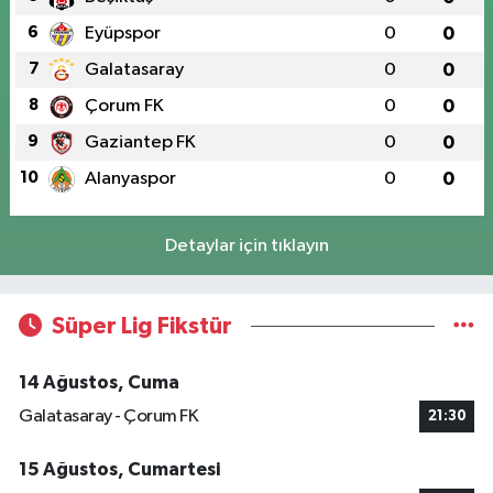
6
Eyüpspor
0
0
7
Galatasaray
0
0
8
Çorum FK
0
0
9
Gaziantep FK
0
0
10
Alanyaspor
0
0
Detaylar için tıklayın
Süper Lig Fikstür
14 Ağustos, Cuma
Galatasaray - Çorum FK
21:30
15 Ağustos, Cumartesi