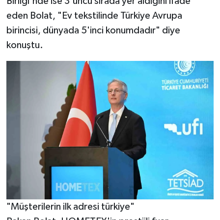
Birliği'nde ise 3'üncü sırada yer aldığını ifade
eden Bolat, "Ev tekstilinde Türkiye Avrupa
birincisi, dünyada 5'inci konumdadır" diye
konuştu.
"Müşterilerin ilk adresi türkiye"