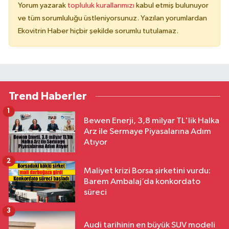
Yorum yazarak
topluluk kurallarımızı
kabul etmiş bulunuyor
ve tüm sorumluluğu üstleniyorsunuz. Yazılan yorumlardan
Ekovitrin Haber hiçbir şekilde sorumlu tutulamaz.
Trend Haberler
1
Bewen Enerji, 3,8 milyar TL'lik Halka
Arz ile Sermaye Piyasalarına Adım
Atıyor
2
Maliyet krizi Borsa şirketini vurdu:
Barem Ambalaj’da konkordato
süreci
3
Audi tarihinin en büyük SUV modeli