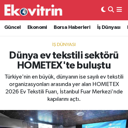
Güncel
Hava Durumu
Güncel
Ekonomi
Borsa Haberleri
İş Dünyası
Ekonomi
Trafik Durumu
İŞ DÜNYASI
Borsa Haberleri
Süper Lig Puan Durumu ve Fikstür
Dünya ev tekstili sektörü
HOMETEX'te buluştu
İş Dünyası
Tüm Manşetler
Türkiye'nin en büyük, dünyanın ise sayılı ev tekstili
Lojistik
Son Dakika Haberleri
organizasyonları arasında yer alan HOMETEX
2026 Ev Tekstili Fuarı, İstanbul Fuar Merkezi'nde
Otovitrin
Haber Arşivi
kapılarını açtı.
Asayiş
Magazin