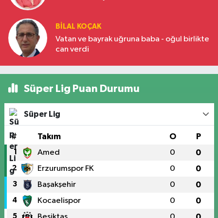
BILAL KOÇAK
Vatan ve bayrak uğruna baba - oğul birlikte
can verdi
Süper Lig Puan Durumu
Süper Lig
#
Takım
O
P
1
Amed
0
0
2
Erzurumspor FK
0
0
3
Başakşehir
0
0
4
Kocaelispor
0
0
5
Beşiktaş
0
0