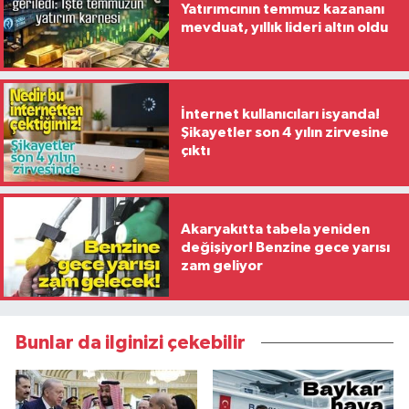
Yatırımcının temmuz kazananı
mevduat, yıllık lideri altın oldu
İnternet kullanıcıları isyanda!
Şikayetler son 4 yılın zirvesine
çıktı
Akaryakıtta tabela yeniden
değişiyor! Benzine gece yarısı
zam geliyor
Bunlar da ilginizi çekebilir