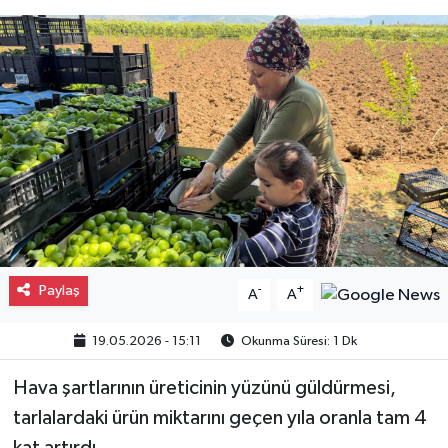
Gayrimenkul
Spor
Eğitim
Paylaş
-
+
A
A
19.05.2026 - 15:11
Okunma Süresi: 1 Dk
Hava şartlarının üreticinin yüzünü güldürmesi,
tarlalardaki ürün miktarını geçen yıla oranla tam 4
kat artırdı.