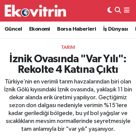
Güncel
Hava Durumu
Güncel
Ekonomi
Borsa Haberleri
İş Dünyası
Ekonomi
Trafik Durumu
TARIM
Borsa Haberleri
Süper Lig Puan Durumu ve Fikstür
İznik Ovasında "Var Yılı":
Rekolte 4 Katına Çıktı
İş Dünyası
Tüm Manşetler
Türkiye’nin en verimli tarım havzalarından biri olan
Lojistik
Son Dakika Haberleri
İznik Gölü kıyısındaki İznik ovasında, yaklaşık 11 bin
dekar alanda erik üretimi yapılıyor. Geçtiğimiz
Otovitrin
Haber Arşivi
sezon don dalgası nedeniyle verimin %15’lere
kadar gerilediği bölgede, bu yıl bol yağışlar ve
Asayiş
sıcaklıkların mevsim normallerinde seyretmesiyle
tam anlamıyla bir "var yılı" yaşanıyor.
Magazin