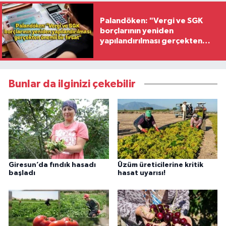
Palandöken: "Vergi ve SGK
borçlarının yeniden
yapılandırılması gerçekten
önemli bir fırsat"
Bunlar da ilginizi çekebilir
Giresun’da fındık hasadı
Üzüm üreticilerine kritik
başladı
hasat uyarısı!