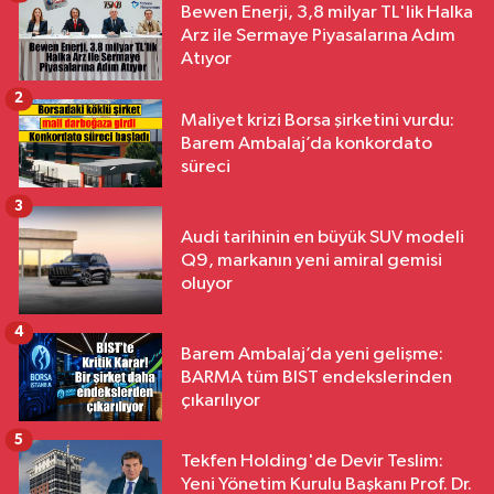
Bewen Enerji, 3,8 milyar TL'lik Halka
Arz ile Sermaye Piyasalarına Adım
Atıyor
2
Maliyet krizi Borsa şirketini vurdu:
Barem Ambalaj’da konkordato
süreci
3
Audi tarihinin en büyük SUV modeli
Q9, markanın yeni amiral gemisi
oluyor
4
Barem Ambalaj’da yeni gelişme:
BARMA tüm BIST endekslerinden
çıkarılıyor
5
Tekfen Holding'de Devir Teslim:
Yeni Yönetim Kurulu Başkanı Prof. Dr.