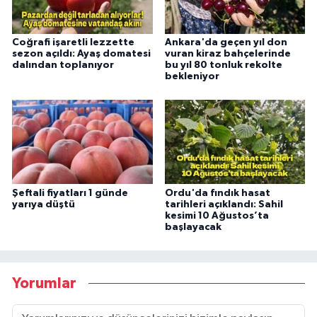
Coğrafi işaretli lezzette
Ankara'da geçen yıl don
sezon açıldı: Ayaş domatesi
vuran kiraz bahçelerinde
dalından toplanıyor
bu yıl 80 tonluk rekolte
bekleniyor
Şeftali fiyatları 1 günde
Ordu'da fındık hasat
yarıya düştü
tarihleri açıklandı: Sahil
kesimi 10 Ağustos’ta
başlayacak
Yorumlar