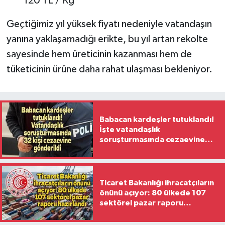
120 TL / Kg
Geçtiğimiz yıl yüksek fiyatı nedeniyle vatandaşın
yanına yaklaşamadığı erikte, bu yıl artan rekolte
sayesinde hem üreticinin kazanması hem de
tüketicinin ürüne daha rahat ulaşması bekleniyor.
Babacan kardeşler tutuklandı!
İşte vatandaşlık
soruşturmasında cezaevine
gönderilen 32 isim
Ticaret Bakanlığı ihracatçıların
önünü açıyor: 80 ülkede 107
sektörel pazar raporu
hazırlandı