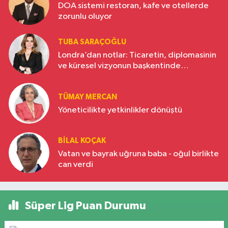
DOA sistemi restoran, kafe ve otellerde
zorunlu oluyor
TUBA SARAÇOĞLU
Londra’dan notlar: Ticaretin, diplomasinin
ve küresel vizyonun başkentinde
Türkiye’nin yükselen gücü
TÜMAY MERCAN
Yöneticilikte yetkinlikler dönüştü
BILAL KOÇAK
Vatan ve bayrak uğruna baba - oğul birlikte
can verdi
Süper Lig Puan Durumu