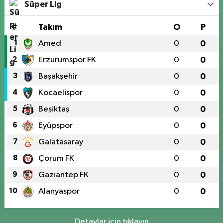
Süper Lig
#
Takım
O
P
1
Amed
0
0
2
Erzurumspor FK
0
0
3
Başakşehir
0
0
4
Kocaelispor
0
0
5
Beşiktaş
0
0
6
Eyüpspor
0
0
7
Galatasaray
0
0
8
Çorum FK
0
0
9
Gaziantep FK
0
0
10
Alanyaspor
0
0
Detaylar için tıklayın