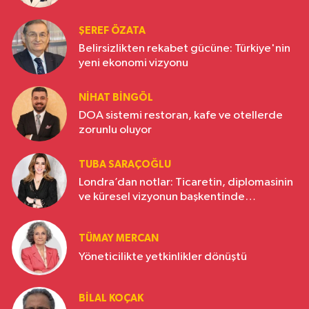
ŞEREF ÖZATA
Belirsizlikten rekabet gücüne: Türkiye'nin
yeni ekonomi vizyonu
NIHAT BINGÖL
DOA sistemi restoran, kafe ve otellerde
zorunlu oluyor
TUBA SARAÇOĞLU
Londra’dan notlar: Ticaretin, diplomasinin
ve küresel vizyonun başkentinde
Türkiye’nin yükselen gücü
TÜMAY MERCAN
Yöneticilikte yetkinlikler dönüştü
BILAL KOÇAK