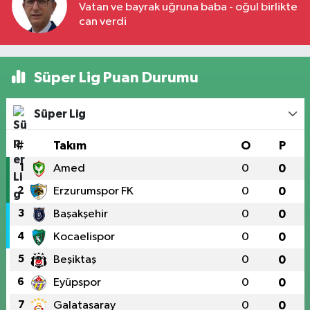
Vatan ve bayrak uğruna baba - oğul birlikte
can verdi
Süper Lig Puan Durumu
Süper Lig
#
Takım
O
P
1
Amed
0
0
2
Erzurumspor FK
0
0
3
Başakşehir
0
0
4
Kocaelispor
0
0
5
Beşiktaş
0
0
6
Eyüpspor
0
0
7
Galatasaray
0
0