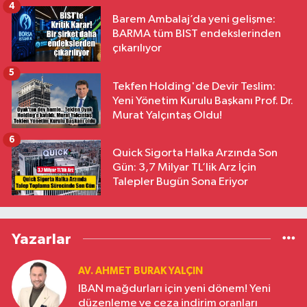
4
Barem Ambalaj’da yeni gelişme:
BARMA tüm BIST endekslerinden
çıkarılıyor
5
Tekfen Holding'de Devir Teslim:
Yeni Yönetim Kurulu Başkanı Prof. Dr.
Murat Yalçıntaş Oldu!
6
Quick Sigorta Halka Arzında Son
Gün: 3,7 Milyar TL’lik Arz İçin
Talepler Bugün Sona Eriyor
Yazarlar
AV. AHMET BURAK YALÇIN
IBAN mağdurları için yeni dönem! Yeni
düzenleme ve ceza indirim oranları