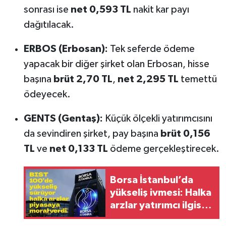
sonrası ise
net 0,593 TL
nakit kar payı
dağıtılacak.
ERBOS (Erbosan):
Tek seferde ödeme
yapacak bir diğer şirket olan Erbosan, hisse
başına
brüt 2,70 TL
,
net 2,295 TL
temettü
ödeyecek.
GENTS (Gentaş):
Küçük ölçekli yatırımcısını
da sevindiren şirket, pay başına
brüt 0,156
TL
ve
net 0,133 TL
ödeme gerçekleştirecek.
Borsa İstanbul’da
yükseliş ivmesi: Halka
arzlar yatırımcı ilgisini
artırabilir