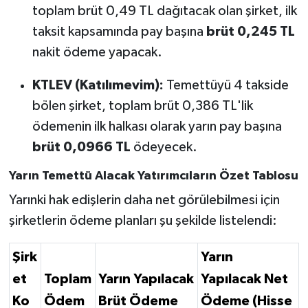
toplam brüt 0,49 TL dağıtacak olan şirket, ilk
taksit kapsamında pay başına
brüt 0,245 TL
nakit ödeme yapacak.
KTLEV (Katılımevim):
Temettüyü 4 takside
bölen şirket, toplam brüt 0,386 TL'lik
ödemenin ilk halkası olarak yarın pay başına
brüt 0,0966 TL
ödeyecek.
Yarın Temettü Alacak Yatırımcıların Özet Tablosu
Yarınki hak edişlerin daha net görülebilmesi için
şirketlerin ödeme planları şu şekilde listelendi:
Şirk
Yarın
et
Toplam
Yarın Yapılacak
Yapılacak Net
Ko
Ödem
Brüt Ödeme
Ödeme (Hisse