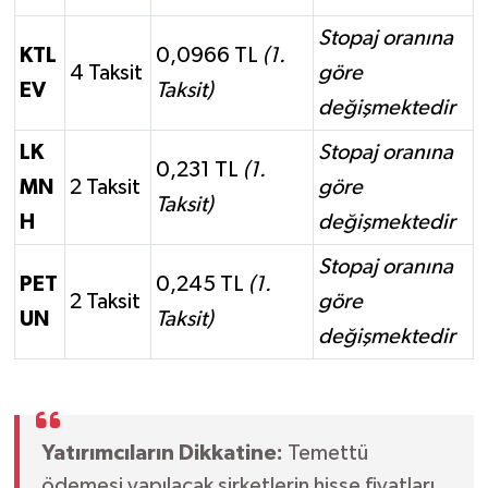
Stopaj oranına
KTL
0,0966 TL
(1.
4 Taksit
göre
EV
Taksit)
değişmektedir
LK
Stopaj oranına
0,231 TL
(1.
MN
2 Taksit
göre
Taksit)
H
değişmektedir
Stopaj oranına
PET
0,245 TL
(1.
2 Taksit
göre
UN
Taksit)
değişmektedir
Yatırımcıların Dikkatine:
Temettü
ödemesi yapılacak şirketlerin hisse fiyatları,