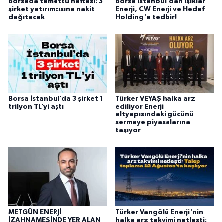
Borsada temettü haftası: 3
Borsa İstanbul'dan Işıklar
şirket yatırımcısına nakit
Enerji, CW Enerji ve Hedef
dağıtacak
Holding'e tedbir!
Borsa İstanbul’da 3 şirket 1
Türker VEYAŞ halka arz
trilyon TL’yi aştı
ediliyor Enerji
altyapısındaki gücünü
sermaye piyasalarına
taşıyor
METGÜN ENERJİ
Türker Vangölü Enerji'nin
İZAHNAMESİNDE YER ALAN
halka arz takvimi netleşti: