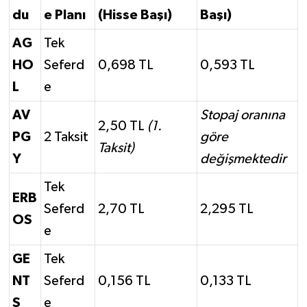
du
e Planı
(Hisse Başı)
Başı)
AG
Tek
HO
Seferd
0,698 TL
0,593 TL
L
e
AV
Stopaj oranına
2,50 TL
(1.
PG
2 Taksit
göre
Taksit)
Y
değişmektedir
Tek
ERB
Seferd
2,70 TL
2,295 TL
OS
e
GE
Tek
NT
Seferd
0,156 TL
0,133 TL
S
e