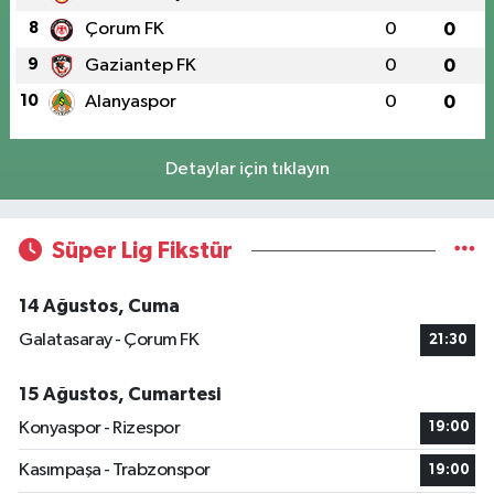
8
Çorum FK
0
0
9
Gaziantep FK
0
0
10
Alanyaspor
0
0
Detaylar için tıklayın
Süper Lig Fikstür
14 Ağustos, Cuma
Galatasaray - Çorum FK
21:30
15 Ağustos, Cumartesi
Konyaspor - Rizespor
19:00
Kasımpaşa - Trabzonspor
19:00