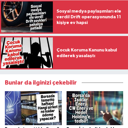
Sosyal medya paylaşımları ele
verdi! Drift operasyonunda 11
kişiye ev hapsi
Çocuk Koruma Kanunu kabul
edilerek yasalaştı
Bunlar da ilginizi çekebilir