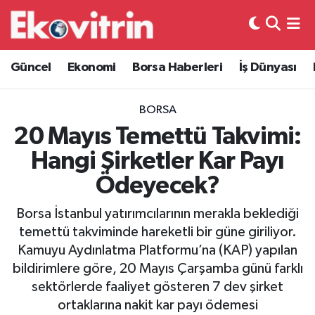
Güncel
Hava Durumu
Güncel
Ekonomi
Borsa Haberleri
İş Dünyası
Ekonomi
Trafik Durumu
BORSA
Borsa Haberleri
Süper Lig Puan Durumu ve Fikstür
20 Mayıs Temettü Takvimi:
Hangi Şirketler Kar Payı
İş Dünyası
Tüm Manşetler
Ödeyecek?
Lojistik
Son Dakika Haberleri
Borsa İstanbul yatırımcılarının merakla beklediği
temettü takviminde hareketli bir güne giriliyor.
Otovitrin
Haber Arşivi
Kamuyu Aydınlatma Platformu’na (KAP) yapılan
bildirimlere göre, 20 Mayıs Çarşamba günü farklı
Asayiş
sektörlerde faaliyet gösteren 7 dev şirket
ortaklarına nakit kar payı ödemesi
Magazin