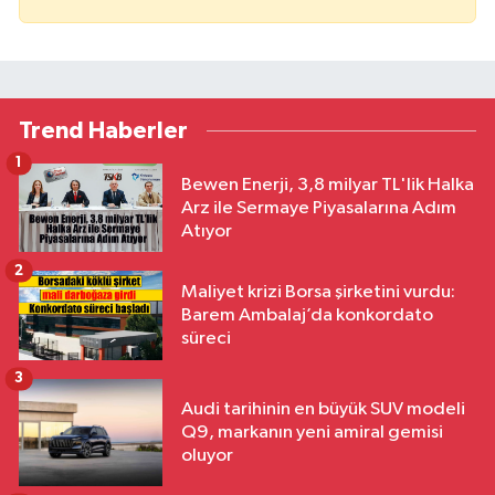
Trend Haberler
1
Bewen Enerji, 3,8 milyar TL'lik Halka
Arz ile Sermaye Piyasalarına Adım
Atıyor
2
Maliyet krizi Borsa şirketini vurdu:
Barem Ambalaj’da konkordato
süreci
3
Audi tarihinin en büyük SUV modeli
Q9, markanın yeni amiral gemisi
oluyor