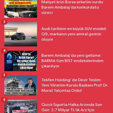
Maliyet krizi Borsa şirketini vurdu:
Barem Ambalaj’da konkordato
süreci
3
Audi tarihinin en büyük SUV modeli
Q9, markanın yeni amiral gemisi
oluyor
4
Barem Ambalaj’da yeni gelişme:
BARMA tüm BIST endekslerinden
çıkarılıyor
5
Tekfen Holding'de Devir Teslim:
Yeni Yönetim Kurulu Başkanı Prof. Dr.
Murat Yalçıntaş Oldu!
6
Quick Sigorta Halka Arzında Son
Gün: 3,7 Milyar TL’lik Arz İçin