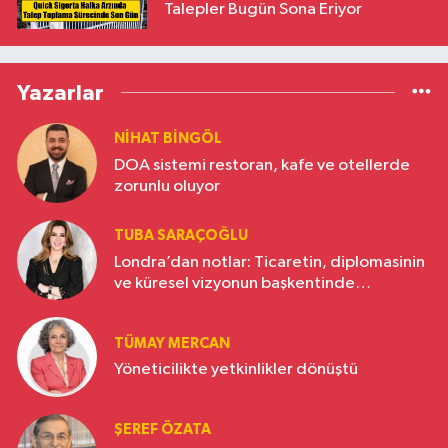
Talepler Bugün Sona Eriyor
Yazarlar
NIHAT BINGÖL
DOA sistemi restoran, kafe ve otellerde
zorunlu oluyor
TUBA SARAÇOĞLU
Londra’dan notlar: Ticaretin, diplomasinin
ve küresel vizyonun başkentinde
Türkiye’nin yükselen gücü
TÜMAY MERCAN
Yöneticilikte yetkinlikler dönüştü
ŞEREF ÖZATA