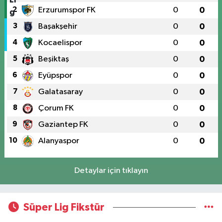
2
Erzurumspor FK
0
0
3
Başakşehir
0
0
4
Kocaelispor
0
0
5
Beşiktaş
0
0
6
Eyüpspor
0
0
7
Galatasaray
0
0
8
Çorum FK
0
0
9
Gaziantep FK
0
0
10
Alanyaspor
0
0
Detaylar için tıklayın
Süper Lig Fikstür