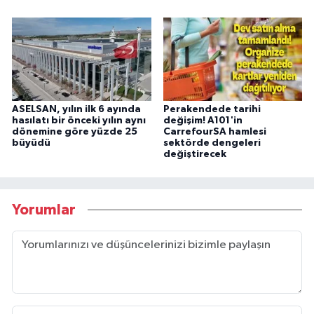
ASELSAN, yılın ilk 6 ayında
Perakendede tarihi
hasılatı bir önceki yılın aynı
değişim! A101'in
dönemine göre yüzde 25
CarrefourSA hamlesi
büyüdü
sektörde dengeleri
değiştirecek
Yorumlar