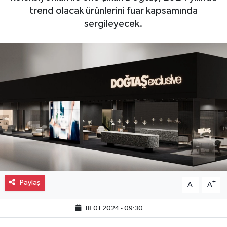
trend olacak ürünlerini fuar kapsamında
Gayrimenkul
sergileyecek.
Spor
Eğitim
Paylaş
-
+
A
A
18.01.2024 - 09:30