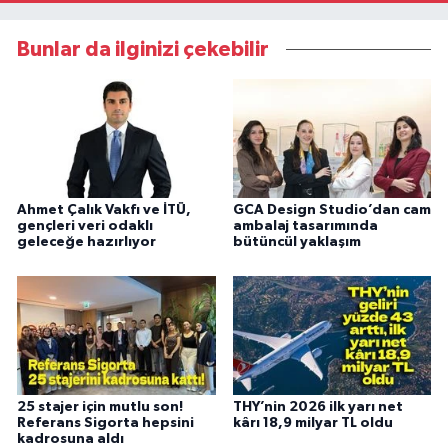
Bunlar da ilginizi çekebilir
Ahmet Çalık Vakfı ve İTÜ,
GCA Design Studio’dan cam
gençleri veri odaklı
ambalaj tasarımında
geleceğe hazırlıyor
bütüncül yaklaşım
25 stajer için mutlu son!
THY’nin 2026 ilk yarı net
Referans Sigorta hepsini
kârı 18,9 milyar TL oldu
kadrosuna aldı