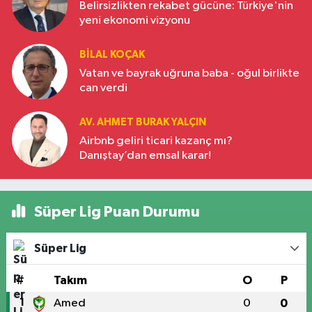
Belirsizlikten rekabet gücüne: Türkiye'nin
yeni ekonomi vizyonu
BILAL KOÇAK
Vatan ve bayrak uğruna baba - oğul birlikte
can verdi
AV. AHMET BURAK YALÇIN
Airbnb geliri ticari kazanç mı?
Danıştay’dan emsal karar!
Süper Lig Puan Durumu
Süper Lig
#
Takım
O
P
1
Amed
0
0