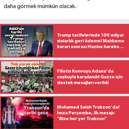
daha görmek mümkün olacak.
Trump tarifelerinde 100 milyar
dolarlık geri ödeme! Mahkeme
kararı sonrası Hazine harekete
geçti
Filistin Konvoyu Adana'da
coşkuyla karşılandı! Gazze için
destek mesajları verildi
Mohamed Salah Trabzon'da!
İmza Perşembe, ilk mesajı:
"Bize her yer Trabzon"