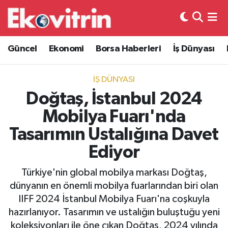
Güncel
Hava Durumu
Güncel
Ekonomi
Borsa Haberleri
İş Dünyası
Ekonomi
Trafik Durumu
İŞ DÜNYASI
Borsa Haberleri
Süper Lig Puan Durumu ve Fikstür
Doğtaş, İstanbul 2024
Mobilya Fuarı'nda
İş Dünyası
Tüm Manşetler
Tasarımın Ustalığına Davet
Lojistik
Son Dakika Haberleri
Ediyor
Otovitrin
Haber Arşivi
Türkiye'nin global mobilya markası Doğtaş,
dünyanın en önemli mobilya fuarlarından biri olan
Asayiş
IIFF 2024 İstanbul Mobilya Fuarı'na coşkuyla
hazırlanıyor. Tasarımın ve ustalığın buluştuğu yeni
Magazin
koleksiyonları ile öne çıkan Doğtaş, 2024 yılında