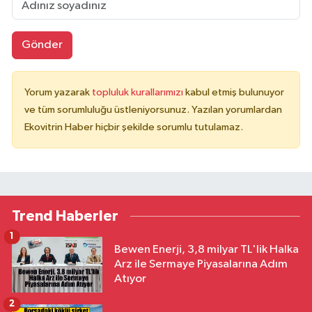
Gönder
Yorum yazarak
topluluk kurallarımızı
kabul etmiş bulunuyor
ve tüm sorumluluğu üstleniyorsunuz. Yazılan yorumlardan
Ekovitrin Haber hiçbir şekilde sorumlu tutulamaz.
Trend Haberler
1
Bewen Enerji, 3,8 milyar TL'lik Halka
Arz ile Sermaye Piyasalarına Adım
Atıyor
2